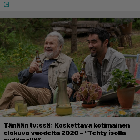
Tänään tv:ssä: Koskettava kotimainen
elokuva vuodelta 2020 – ”Tehty isolla