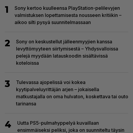
1
Sony kertoo kuulleensa PlayStation-pelilevyjen
valmistuksen lopettamisesta nousseen kritiikin –
aikoo silti pysyä suunnitelmassaan
2
Sony on keskustellut jälleenmyyjien kanssa
levyttömyyteen siirtymisestä – Yhdysvalloissa
pelejä myydään latauskoodin sisältävissä
koteloissa
3
Tulevassa ajopelissä voi kokea
kyytipalveluyrittäjän arjen – jokaisella
matkustajalla on oma hulvaton, koskettava tai outo
tarinansa
4
Uutta PS5-pulmahyppelyä kuvaillaan
ensimmäiseksi peliksi, joka on suunniteltu täysin