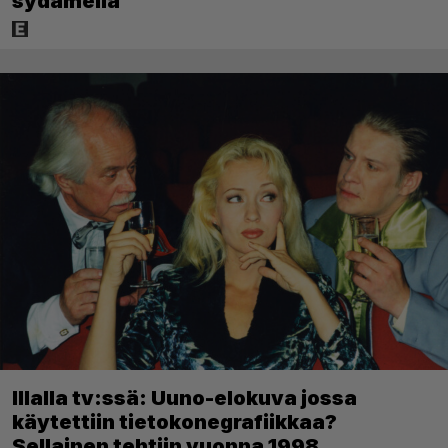
sydämellä”
Illalla tv:ssä: Uuno-elokuva jossa
käytettiin tietokonegrafiikkaa?
Sellainen tehtiin vuonna 1998