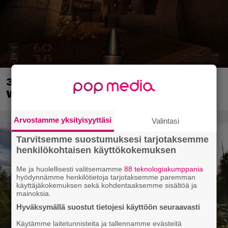
30-vuotias Quake sai uuden episodin
Wolfenstein-kehittäjiltä
Arvostamme yksityisyyttäsi
Valintasi
Tarvitsemme suostumuksesi tarjotaksemme
henkilökohtaisen käyttökokemuksen
Me ja huolellisesti valitsemamme
88 teknologiakumppania
hyödynnämme henkilötietoja tarjotaksemme paremman
käyttäjäkokemuksen sekä kohdentaaksemme sisältöä ja
mainoksia.
Hyväksymällä suostut tietojesi käyttöön seuraavasti
Käytämme laitetunnisteita ja tallennamme evästeitä