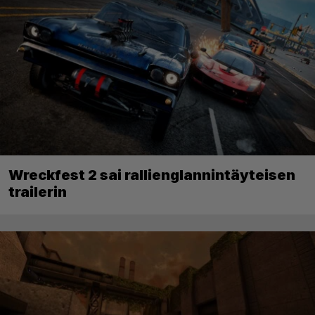
Wreckfest 2 sai rallienglannintäyteisen
trailerin