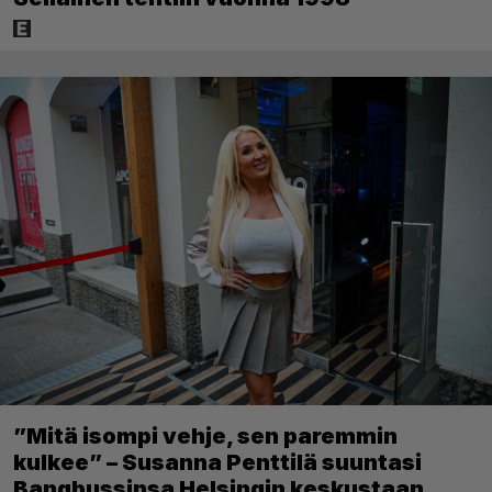
”Mitä isompi vehje, sen paremmin
kulkee” – Susanna Penttilä suuntasi
Bangbussinsa Helsingin keskustaan