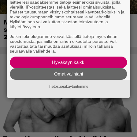
laitteellesi saadaksemme tietoja esimerkiksi sivuista, joilla
vierailit, IP-osoitteestasi sekä laitteesi ominaisuuksista.
Pääset tutustumaan yksityiskohtaisesti käyttötarkoituksiin ja
teknologiakumppaneihimme seuraavalla välilehdellä.
Metsästyssimulaattorin jatko-osa
Hylkääminen voi vaikuttaa sivuston toimivuuteen ja
käytettävyyteen.
saapuu ensi kuussa – Way of the Hunter
2 päivättiin
Jotkin teknologiamme voivat käsitellä tietoja myös ilman
suostumusta, jos niillä on siihen oikeutettu peruste. Voit
vastustaa tätä tai muuttaa asetuksiasi milloin tahansa
seuraavalla välilehdellä.
Hyväksyn kaikki
Omat valintani
Tietosuojakäytäntömme