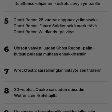
DualSense-ohjaimen kosketuslevyn ympärille
5
Ghost Recon 25 vuotta: nappaa nyt ilmaiseksi
Ghost Recon: Future Soldier sekä merkittävä
Ghost Recon Wildlands -päivitys
6
Ubisoft vahvisti uuden Ghost Recon -pelin –
kutsuu pelaajat mukaan ennakkotestiin
7
Wreckfest 2 sai rallienglannintäyteisen trailerin
8
30-vuotias Quake sai uuden episodin
Wolfenstein-kehittäjiltä
Uraauurtava formulapeliklassikko julkaistiin