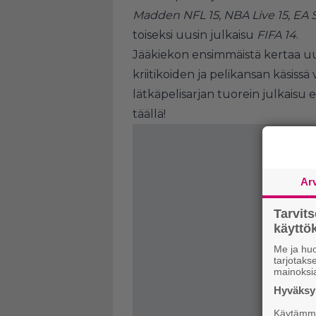
Madden NFL 15, NBA Live 15, EA 
toiseksi uusin julkaisu
FIFA 14
.
Jääkiekon ensimmäistä kertaa u
kriitikoiden ja pelikansan käsissä 
lätkäpelisarjan tuorein julkaisu e
täällä
!
Ar
Tarvit
käytt
Me ja huo
tarjotak
mainoksi
Hyväksym
Käytämme 