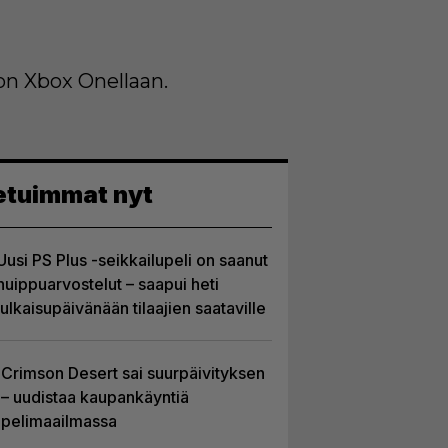
on Xbox Onellaan.
etuimmat nyt
Uusi PS Plus -seikkailupeli on saanut
huippuarvostelut – saapui heti
julkaisupäivänään tilaajien saataville
Crimson Desert sai suurpäivityksen
– uudistaa kaupankäyntiä
pelimaailmassa