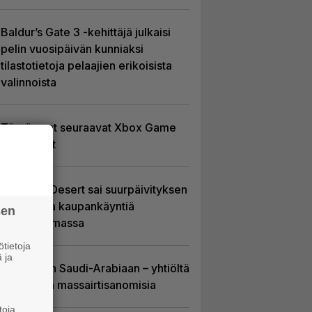
Baldur’s Gate 3 -kehittäjä julkaisi
pelin vuosipäivän kunniaksi
tilastotietoja pelaajien erikoisista
valinnoista
Tässä ovat seuraavat Xbox Game
Pass -pelit
Crimson Desert sai suurpäivityksen
– uudistaa kaupankäyntiä
sen
pelimaailmassa
tietoja
 ja
EA myytiin Saudi-Arabiaan – yhtiöltä
odotetaan massairtisanomisia
toja