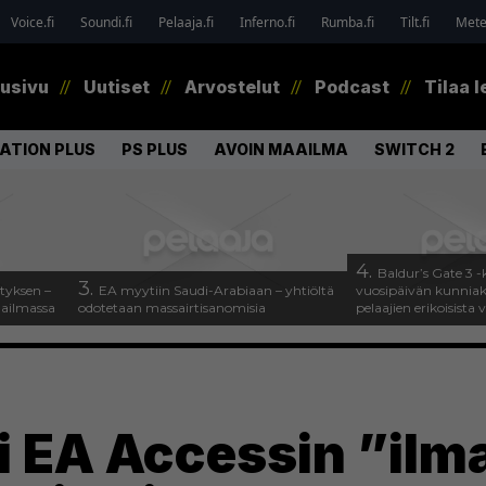
Voice.fi
Soundi.fi
Pelaaja.fi
Inferno.fi
Rumba.fi
Tilt.fi
Metel
tusivu
Uutiset
Arvostelut
Podcast
Tilaa l
ATION PLUS
PS PLUS
AVOIN MAAILMA
SWITCH 2
4.
Baldur’s Gate 3 -k
3.
tyksen –
EA myytiin Saudi-Arabiaan – yhtiöltä
vuosipäivän kunniaksi
aailmassa
odotetaan massairtisanomisia
pelaajien erikoisista 
yi EA Accessin ”ilm