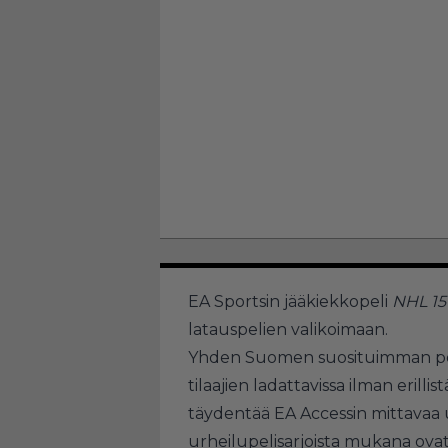
EA Sportsin jääkiekkopeli
NHL 1
latauspelien valikoimaan.
Yhden Suomen suosituimman pelis
tilaajien ladattavissa ilman erill
täydentää EA Accessin mittavaa ur
urheilupelisarjoista mukana ov