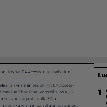
5
on liittynyt EA Access -tilauspalvelun
Lu
arjan viimeisin osa on nyt EA Access -
1
istä maksua Xbox One -konsolille.
NHL 15
heilupelitarjontaa, sillä EA:n
at myös aikaisemmin palveluun saapuneet