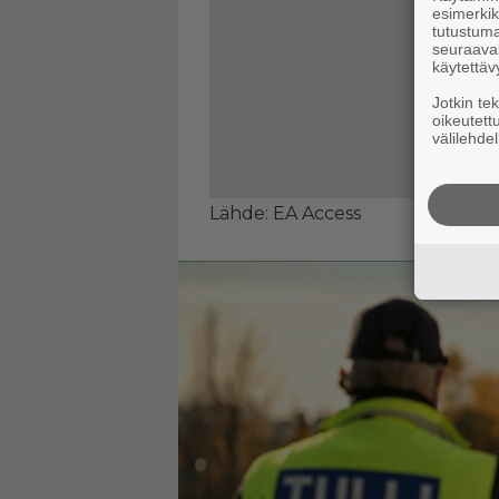
esimerkiks
tutustuma
seuraaval
käytettäv
Jotkin te
oikeutett
välilehdel
Lähde:
EA Access