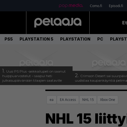
Como.fi
Episodi.fi
E
PS5
PLAYSTATION 5
PLAYSTATION
PC
PLAYST
1.
Uusi PS Plus -seikkailupeli on saanut
2.
huippuarvostelut – saapui heti
Crimson Desert sai suurpäivi
julkaisupäivänään tilaajien saataville
uudistaa kaupankäyntiä pelim
ea
EA Access
NHL 15
Xbox One
NHL 15 liitt