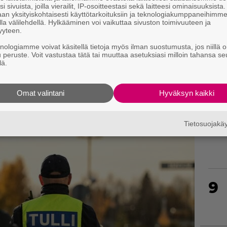
i sivuista, joilla vierailit, IP-osoitteestasi sekä laitteesi ominaisuuksista
6
an yksityiskohtaisesti käyttötarkoituksiin ja teknologiakumppaneihimm
la välilehdellä. Hylkääminen voi vaikuttaa sivuston toimivuuteen ja
yyteen.
knologiamme voivat käsitellä tietoja myös ilman suostumusta, jos niillä o
u peruste. Voit vastustaa tätä tai muuttaa asetuksiasi milloin tahansa se
lä.
7
Omat valintani
Hyväksyn kaikki
Tietosuojak
8
9