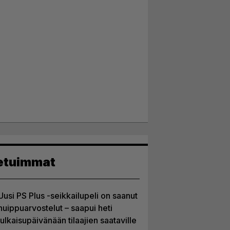
etuimmat
Uusi PS Plus -seikkailupeli on saanut
huippuarvostelut – saapui heti
julkaisupäivänään tilaajien saataville