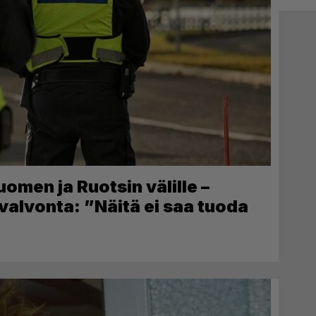
men ja Ruotsin välille –
ivalvonta: ”Näitä ei saa tuoda