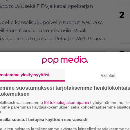
Sports UFC
sekä FIFA-jalkapallopelisarjan
2
udelle konsolisukupolvelle tuonut
NHL 15
sai
viileimmät arvionsa vuosikausiin. Mikäli
i vielä ole tuttu, lukaise Pelaajan
NHL 15
-arvio
3
vostamme yksityisyyttäsi
Valintasi
4
semme suostumuksesi tarjotaksemme henkilökohtai
ökokemuksen
lellisesti valitsemamme
88 teknologiakumppania
hyödynnämme henkilö
semme paremman käyttäjäkokemuksen sekä kohdentaaksemme sisältöä
5
a.
ällä suostut tietojesi käyttöön seuraavasti
laitetunnisteita ja tallennamme evästeitä laitteellesi saadaksemme tie