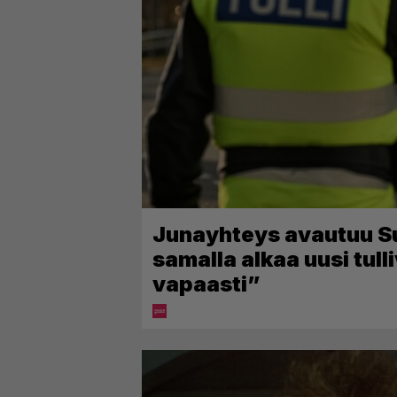
Junayhteys avautuu Suo
samalla alkaa uusi tull
vapaasti”