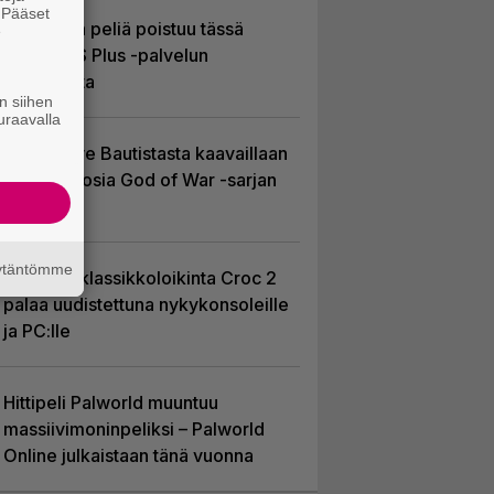
. Pääset
Yhdeksän peliä poistuu tässä
e
kuussa PS Plus -palvelun
tarjonnasta
n siihen
uraavalla
Huhu: Dave Bautistasta kaavaillaan
uutta Kratosia God of War -sarjan
pääosaan
äytäntömme
PS1-ajan klassikkoloikinta Croc 2
palaa uudistettuna nykykonsoleille
ja PC:lle
Hittipeli Palworld muuntuu
massiivimoninpeliksi – Palworld
Online julkaistaan tänä vuonna