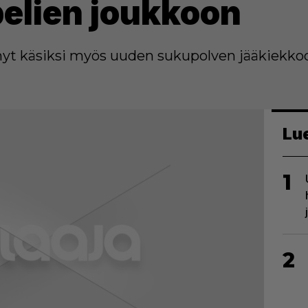
elien joukkoon
 nyt käsiksi myös uuden sukupolven jääkiekko
Lu
1
2