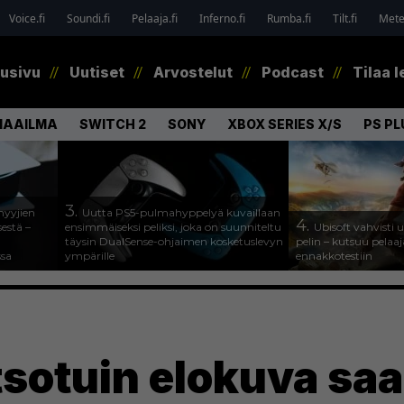
Voice.fi
Soundi.fi
Pelaaja.fi
Inferno.fi
Rumba.fi
Tilt.fi
Metel
tusivu
Uutiset
Arvostelut
Podcast
Tilaa l
MAAILMA
SWITCH 2
SONY
XBOX SERIES X/S
PS PL
3.
myyjien
Uutta PS5-pulmahyppelyä kuvaillaan
4.
estä –
ensimmäiseksi peliksi, joka on suunniteltu
Ubisoft vahvisti
täysin DualSense-ohjaimen kosketuslevyn
pelin – kutsuu pela
ssa
ympärille
ennakkotestiin
tsotuin elokuva sa