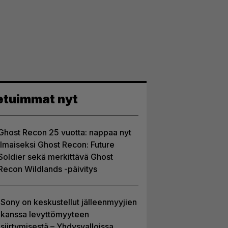
etuimmat nyt
Ghost Recon 25 vuotta: nappaa nyt
ilmaiseksi Ghost Recon: Future
Soldier sekä merkittävä Ghost
Recon Wildlands -päivitys
Sony on keskustellut jälleenmyyjien
kanssa levyttömyyteen
siirtymisestä – Yhdysvalloissa