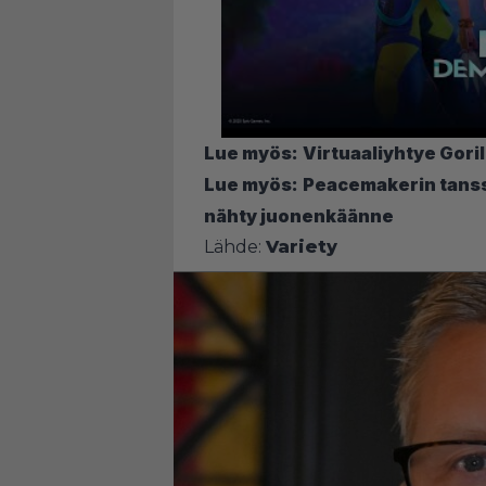
Lue myös:
Virtuaaliyhtye Gori
Lue myös:
Peacemakerin tanssi 
nähty juonenkäänne
Lähde:
Variety