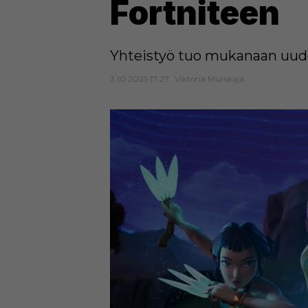
Fortniteen
Yhteistyö tuo mukanaan uuden
3.10.2025 17:27
Viktoria Murskaja