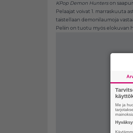
KPop Demon Hunters
on saapu
Pelaajat voivat 1. marraskuuta as
taistellaan demonilaumoja vasta
Peliin on tuotu myös elokuvan hah
Ar
Tarvit
käytt
Me ja huo
tarjotak
mainoksi
Hyväksym
Käytämme 