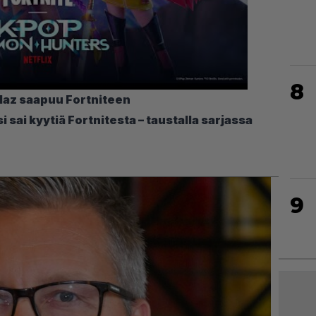
8
llaz saapuu Fortniteen
sai kyytiä Fortnitesta – taustalla sarjassa
9