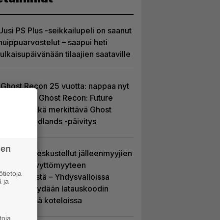
Uusi PS Plus -seikkailupeli on saanut
huippuarvostelut – saapui heti
julkaisupäivänään tilaajien saataville
Ghost Recon 25 vuotta: nappaa nyt
ilmaiseksi Ghost Recon: Future
Soldier sekä merkittävä Ghost
Recon Wildlands -päivitys
sen
Sony on keskustellut jälleenmyyjien
kanssa levyttömyyteen
tietoja
siirtymisestä – Yhdysvalloissa
 ja
pelejä myydään latauskoodin
sisältävissä koteloissa
toja