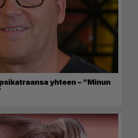
apsikatraansa yhteen – ”Minun
”