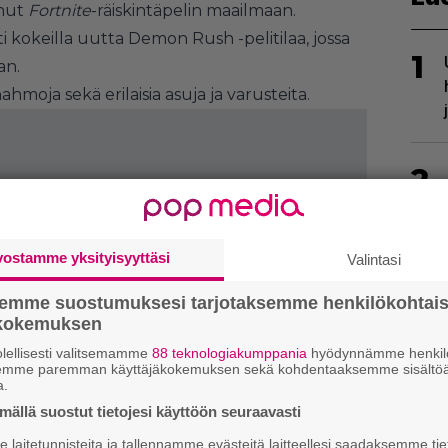
nut
Fortnite
-räiskintäpelin maailmaan.
ti kokeilla uutta Demon Rush -pelitilaa, jossa
1
an.
moja sekä erilaisia asuja ja varusteita.
2
vostamme yksityisyyttäsi
Valintasi
semme suostumuksesi tarjotaksemme henkilökohtai
3
ökokemuksen
lellisesti valitsemamme
88 teknologiakumppania
hyödynnämme henkilö
semme paremman käyttäjäkokemuksen sekä kohdentaaksemme sisältöä
a.
ällä suostut tietojesi käyttöön seuraavasti
laitetunnisteita ja tallennamme evästeitä laitteellesi saadaksemme tie