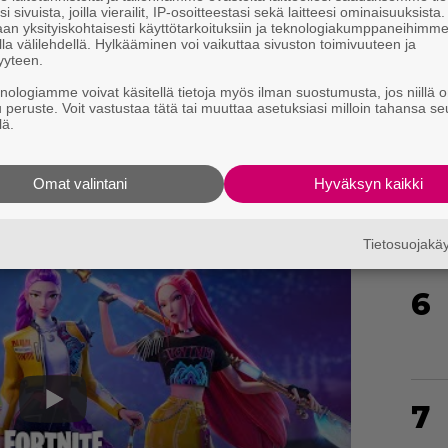
i sivuista, joilla vierailit, IP-osoitteestasi sekä laitteesi ominaisuuksista
4
an yksityiskohtaisesti käyttötarkoituksiin ja teknologiakumppaneihimm
la välilehdellä. Hylkääminen voi vaikuttaa sivuston toimivuuteen ja
yyteen.
knologiamme voivat käsitellä tietoja myös ilman suostumusta, jos niillä o
u peruste. Voit vastustaa tätä tai muuttaa asetuksiasi milloin tahansa se
tyttöbändistä kertova
K-popparit demonien
lä.
noussut kolmessa kuukaudessa Netflixin
5
Omat valintani
Hyväksyn kaikki
Tietosuojak
6
7