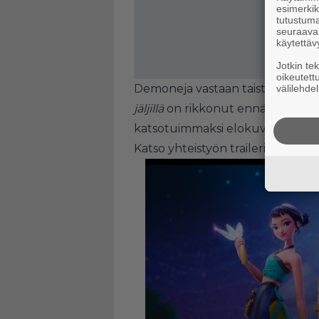
esimerkiks
tutustuma
seuraaval
käytettäv
Jotkin te
oikeutett
Demoneja vastaan taistelevasta 
välilehdel
jäljillä
on rikkonut ennätyksiä ja 
katsotuimmaksi elokuvaksi.
Katso yhteistyön traileri: