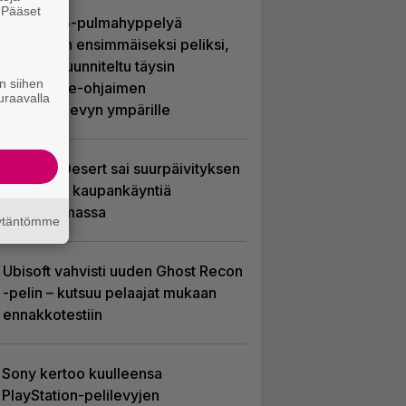
. Pääset
Uutta PS5-pulmahyppelyä
e
kuvaillaan ensimmäiseksi peliksi,
joka on suunniteltu täysin
n siihen
DualSense-ohjaimen
uraavalla
kosketuslevyn ympärille
Crimson Desert sai suurpäivityksen
– uudistaa kaupankäyntiä
pelimaailmassa
äytäntömme
Ubisoft vahvisti uuden Ghost Recon
-pelin – kutsuu pelaajat mukaan
ennakkotestiin
Sony kertoo kuulleensa
PlayStation-pelilevyjen