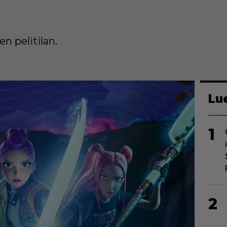
 pelitilan.
Lu
1
2