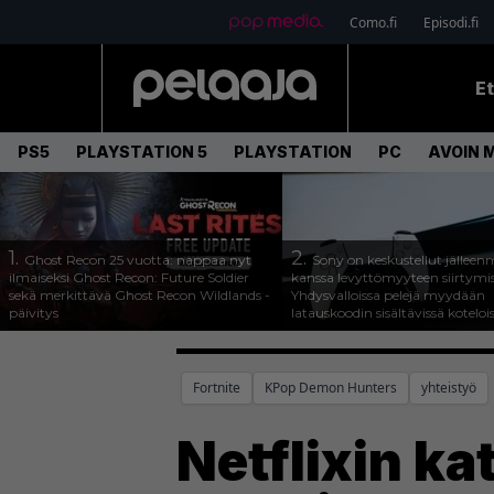
Como.fi
Episodi.fi
E
PS5
PLAYSTATION 5
PLAYSTATION
PC
AVOIN 
1.
2.
Ghost Recon 25 vuotta: nappaa nyt
Sony on keskustellut jälleen
ilmaiseksi Ghost Recon: Future Soldier
kanssa levyttömyyteen siirtymis
sekä merkittävä Ghost Recon Wildlands -
Yhdysvalloissa pelejä myydään
päivitys
latauskoodin sisältävissä koteloi
Fortnite
KPop Demon Hunters
yhteistyö
Netflixin ka