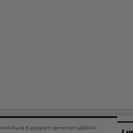
atioelokuva
K-popparit demonien jäljillä
eli
Lu