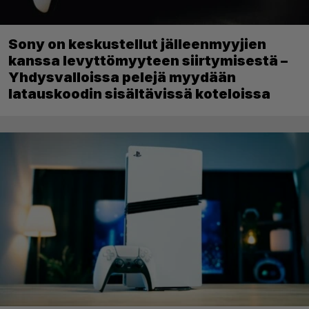
Sony on keskustellut jälleenmyyjien
kanssa levyttömyyteen siirtymisestä –
Yhdysvalloissa pelejä myydään
latauskoodin sisältävissä koteloissa