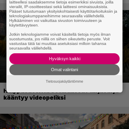
laitteellesi saadaksemme tietoja esimerkiksi sivuista, joilla
vierailit, IP-osoitteestasi sekä laitteesi ominaisuuksista.
Pääset tutustumaan yksityiskohtaisesti käyttötarkoituksiin ja
teknologiakumppaneihimme seuraavalla välilehdellä.
Hylkääminen voi vaikuttaa sivuston toimivuuteen ja
käytettävyyteen.
Jotkin teknologiamme voivat käsitellä tietoja myös ilman
suostumusta, jos niillä on siihen oikeutettu peruste. Voit
vastustaa tätä tai muuttaa asetuksiasi milloin tahansa
seuraavalla välilehdellä.
Hyväksyn kaikki
Omat valintani
Tietosuojakäytäntömme
Huippusuosittu Soturikissat-kirjasarja
kääntyy videopeliksi