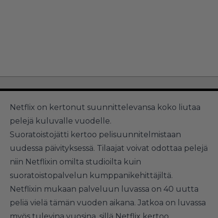
Netflix on kertonut suunnittelevansa koko liutaa
pelejä kuluvalle vuodelle.
Suoratoistojätti kertoo pelisuunnitelmistaan
uudessa päivityksessä. Tilaajat voivat odottaa pelejä
niin Netflixin omilta studioilta kuin
suoratoistopalvelun kumppanikehittäjiltä.
Netflixin mukaan palveluun luvassa on 40 uutta
peliä vielä tämän vuoden aikana. Jatkoa on luvassa
myös tulevina vuosina, sillä Netflix kertoo