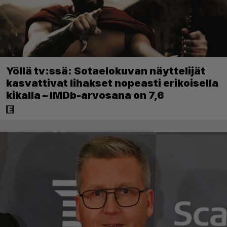
Yöllä tv:ssä: Sotaelokuvan näyttelijät
kasvattivat lihakset nopeasti erikoisella
kikalla – IMDb-arvosana on 7,6