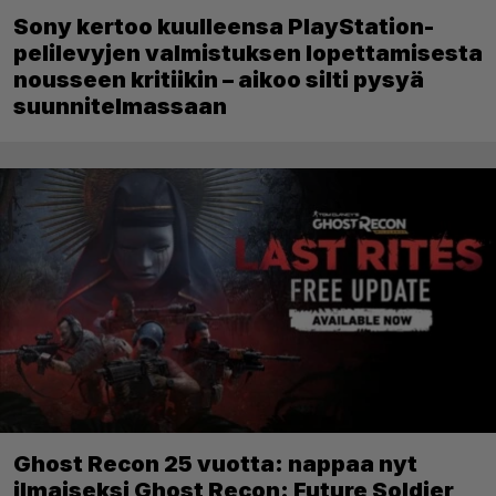
Sony kertoo kuulleensa PlayStation-
pelilevyjen valmistuksen lopettamisesta
nousseen kritiikin – aikoo silti pysyä
suunnitelmassaan
Ghost Recon 25 vuotta: nappaa nyt
ilmaiseksi Ghost Recon: Future Soldier