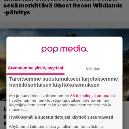
sekä merkittävä Ghost Recon Wildlands
-päivitys
Arvostamme yksityisyyttäsi
Valintasi
Tarvitsemme suostumuksesi tarjotaksemme
henkilökohtaisen käyttökokemuksen
Me ja huolellisesti valitsemamme
88 teknologiakumppania
hyödynnämme henkilötietoja tarjotaksemme paremman
käyttäjäkokemuksen sekä kohdentaaksemme sisältöä ja
Ubisoft vahvisti uuden Ghost Recon -
mainoksia.
pelin – kutsuu pelaajat mukaan
Hyväksymällä suostut tietojesi käyttöön seuraavasti
ennakkotestiin
Käytämme laitetunnisteita ja tallennamme evästeitä