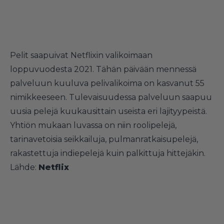
Pelit saapuivat Netflixin valikoimaan
loppuvuodesta 2021. Tähän päivään mennessä
palveluun kuuluva pelivalikoima on kasvanut 55
nimikkeeseen. Tulevaisuudessa palveluun saapuu
uusia pelejä kuukausittain useista eri lajityypeistä.
Yhtiön mukaan luvassa on niin roolipelejä,
tarinavetoisia seikkailuja, pulmanratkaisupelejä,
rakastettuja indiepelejä kuin palkittuja hittejäkin.
Lähde:
Netflix