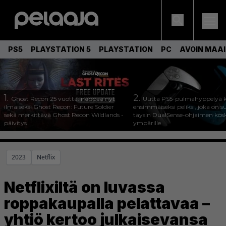
PS5
PLAYSTATION 5
PLAYSTATION
PC
AVOIN MAA
1.
2.
Ghost Recon 25 vuotta: nappaa nyt
Uutta PS5-pulmahyppelyä k
ilmaiseksi Ghost Recon: Future Soldier
ensimmäiseksi peliksi, joka on s
sekä merkittävä Ghost Recon Wildlands -
täysin DualSense-ohjaimen kos
päivitys
ympärille
2023
Netflix
Netflixiltä on luvassa
roppakaupalla pelattavaa –
yhtiö kertoo julkaisevansa