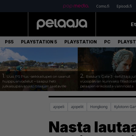
Como.fi
Episodi.fi
E
PS5
PLAYSTATION 5
PLAYSTATION
PC
PLAYST
1.
2.
Uusi PS Plus -seikkailupeli on saanut
Baldur’s Gate 3 -kehittäjä jul
huippuarvostelut – saapui heti
vuosipäivän kunniaksi tilastotie
julkaisupäivänään tilaajien saataville
pelaajien erikoisista valinnoista
ajopeli
ajopelit
Hongkong
Kylotonn Ga
Nasta laut