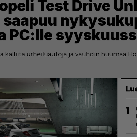
peli Test Drive Un
n saapuu nykysuku
ja PC:lle syyskuus
oaa kalliita urheiluautoja ja vauhdin huumaa H
Lu
1