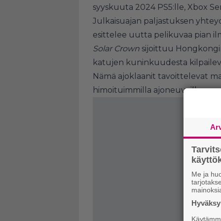
syyskuuta 2024 PS5:lle, Xbox Seri
Julkaisuajan paljastuksen yhteydes
esittelee uutta pelikuvaa pian il
Solar Crown
sijoittuu Hongkongin 
katujen kuninkuudesta kilpailevie
Nämä ajoklaanit tavoittelevat 
himoituimmilla ajoneuvoilla.
Ar
Tarvit
käytt
Me ja huo
tarjotak
mainoksi
Hyväksym
Käytämme 