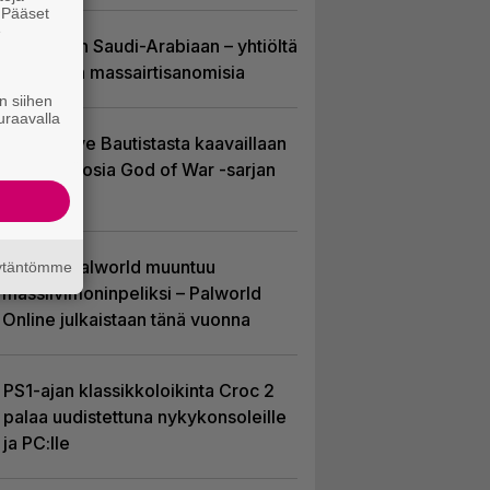
. Pääset
e
EA myytiin Saudi-Arabiaan – yhtiöltä
odotetaan massairtisanomisia
n siihen
uraavalla
Huhu: Dave Bautistasta kaavaillaan
uutta Kratosia God of War -sarjan
pääosaan
Hittipeli Palworld muuntuu
äytäntömme
massiivimoninpeliksi – Palworld
Online julkaistaan tänä vuonna
PS1-ajan klassikkoloikinta Croc 2
palaa uudistettuna nykykonsoleille
ja PC:lle