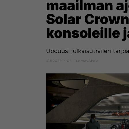
maailman ajo
Solar Crow
konsoleille 
Upouusi julkaisutraileri tarj
31.5.2024 14:04
Tuomas Ahola