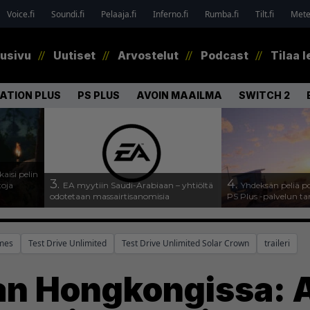
Voice.fi
Soundi.fi
Pelaaja.fi
Inferno.fi
Rumba.fi
Tilt.fi
Metel
tusivu
Uutiset
Arvostelut
Podcast
Tilaa l
ATION PLUS
PS PLUS
AVOIN MAAILMA
SWITCH 2
kaisi pelin
3.
4.
toja
EA myytiin Saudi-Arabiaan – yhtiöltä
Yhdeksän peliä p
odotetaan massairtisanomisia
PS Plus -palvelun ta
mes
Test Drive Unlimited
Test Drive Unlimited Solar Crown
traileri
aan Hongkongissa: