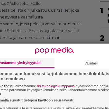
es X/S:lle sekä PC:lle.
1
sä pelistä on julkaistu uusi traileri, joka
mestyvästä kaahailusta.
saarelle, jossa pelaaja voi valita puolensa
n Streets- tai Sharps -ajoklaanien välillä.
2
mainetta ja mammonaa maailman
vostamme yksityisyyttäsi
Valintasi
3
semme suostumuksesi tarjotaksemme henkilökohtai
ökokemuksen
lellisesti valitsemamme
88 teknologiakumppania
hyödynnämme henkilö
semme paremman käyttäjäkokemuksen sekä kohdentaaksemme sisältöä
4
a.
ällä suostut tietojesi käyttöön seuraavasti
laitetunnisteita ja tallennamme evästeitä laitteellesi saadaksemme tie