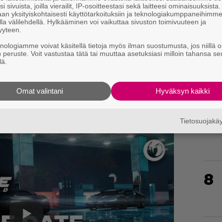
i sivuista, joilla vierailit, IP-osoitteestasi sekä laitteesi ominaisuuksista
an yksityiskohtaisesti käyttötarkoituksiin ja teknologiakumppaneihimm
5
la välilehdellä. Hylkääminen voi vaikuttaa sivuston toimivuuteen ja
yyteen.
knologiamme voivat käsitellä tietoja myös ilman suostumusta, jos niillä o
u peruste. Voit vastustaa tätä tai muuttaa asetuksiasi milloin tahansa se
lä.
6
Omat valintani
Hyväksyn kaikki
kongin saarella, jonka monipuoliset maisemat
lisimman autenttisiksi.
7
Tietosuojak
8