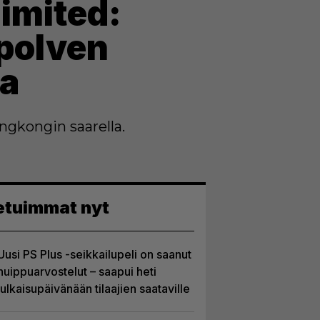
limited:
polven
sa
ongkongin saarella.
etuimmat nyt
Uusi PS Plus -seikkailupeli on saanut
huippuarvostelut – saapui heti
julkaisupäivänään tilaajien saataville