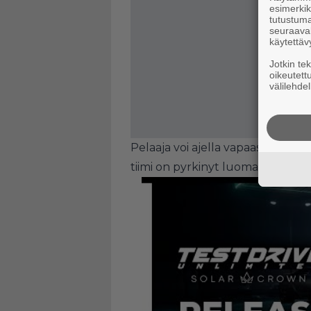
esimerkiks
tutustuma
seuraaval
käytettäv
Jotkin te
oikeutett
välilehdel
Pelaaja voi ajella vapaasti Hong
tiimi on pyrkinyt luomaan mahdol