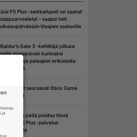
Uusi PS Plus -seikkailupeli on saanut
huippuarvostelut – saapui heti
julkaisupäivänään tilaajien saataville
Baldur’s Gate 3 -kehittäjä julkaisi
pelin vuosipäivän kunniaksi
tilastotietoja pelaajien erikoisista
valinnoista
Tässä ovat seuraavat Xbox Game
sen
Pass -pelit
tietoja
 ja
Yhdeksän peliä poistuu tässä
kuussa PS Plus -palvelun
tarjonnasta
toja