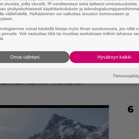
i sivuista, joilla vierailit, IP-osoitteestasi sekä laitteesi ominaisuuksista
an yksityiskohtaisesti käyttötarkoituksiin ja teknologiakumppaneihimm
la välilehdellä. Hylkääminen voi vaikuttaa sivuston toimivuuteen ja
4
yyteen.
knologiamme voivat käsitellä tietoja myös ilman suostumusta, jos niillä o
u peruste. Voit vastustaa tätä tai muuttaa asetuksiasi milloin tahansa se
lä.
5
Omat valintani
Hyväksyn kaikki
n on tuotu toki myös
Football Manager 2022
,
Tietosuojak
vakituiseen käyttöön 33 prosentin
6