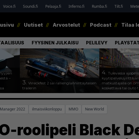
Voice.fi
Soundi.fi
Pelaaja.fi
Inferno.fi
Rumba.fi
Tilt.fi
Metel
tusivu
Uutiset
Arvostelut
Podcast
Tilaa l
TAALISUUS
FYYSINEN JULKAISU
PELILEVY
PLAYSTAT
4.
myyjien
Tulevassa ajopeli
estä –
kyytipalveluyrittäjän 
3.
Wreckfest 2 sai rallienglannintäyteisen
matkustajalla on om
ssa
trailerin
koskettava tai outo 
l Manager 2022
ilmaisviikonloppu
MMO
New World
roolipeli Black De