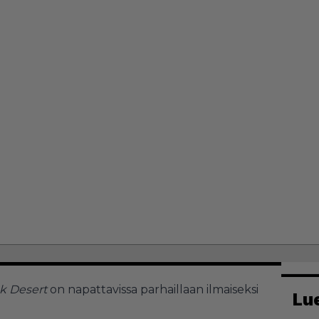
k Desert
on napattavissa parhaillaan ilmaiseksi
Lu