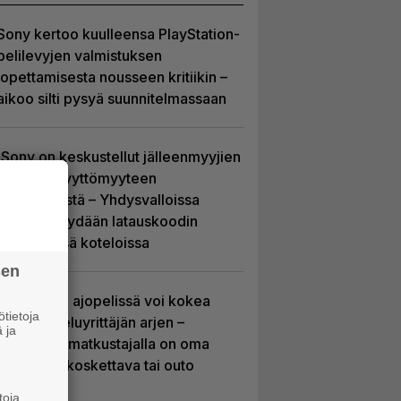
Sony kertoo kuulleensa PlayStation-
pelilevyjen valmistuksen
lopettamisesta nousseen kritiikin –
aikoo silti pysyä suunnitelmassaan
Sony on keskustellut jälleenmyyjien
kanssa levyttömyyteen
siirtymisestä – Yhdysvalloissa
pelejä myydään latauskoodin
sisältävissä koteloissa
sen
Tulevassa ajopelissä voi kokea
tietoja
kyytipalveluyrittäjän arjen –
 ja
jokaisella matkustajalla on oma
hulvaton, koskettava tai outo
tarinansa
toja