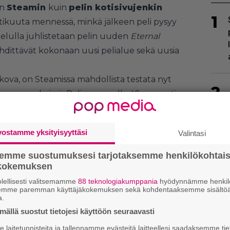
in
Steamin
kuin
pelin kotisivujenkin
1
uhtikuuta mennessä, minkä jälkeen peli pysyy
akelulla juhlistetaan pelin uuden
Eternal
 tähdittävät kokonaan uusi pelialue sekä uusia
ova, on Steamissa mahdollista testata nyt
2
lopun merkeissä. Peli on samalla 40 prosentin
vostamme yksityisyyttäsi
Valintasi
semme suostumuksesi tarjotaksemme henkilökohtai
ökokemuksen
3
lellisesti valitsemamme
88 teknologiakumppania
hyödynnämme henkilö
semme paremman käyttäjäkokemuksen sekä kohdentaaksemme sisältöä
a.
ällä suostut tietojesi käyttöön seuraavasti
laitetunnisteita ja tallennamme evästeitä laitteellesi saadaksemme tie