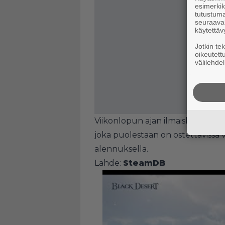
esimerkiks
tutustuma
seuraaval
käytettäv
Jotkin te
oikeutett
välilehdel
Viikonlopun ajan ilmaiskokeiluu
joka puolestaan on ostettavissa 
alennuksella.
Lähde:
SteamDB