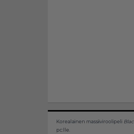
Korealainen massiiviroolipeli
Blac
pc:lle.