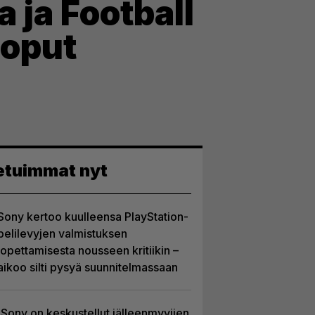
a ja Football
loput
etuimmat nyt
Sony kertoo kuulleensa PlayStation-
pelilevyjen valmistuksen
lopettamisesta nousseen kritiikin –
aikoo silti pysyä suunnitelmassaan
Sony on keskustellut jälleenmyyjien