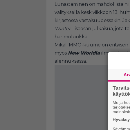
Lunastaminen on mahdollista ni
välityksellä keskiviikkoon 13. h
kirjastossa vastaisuudessakin. J
Winter
-lisäosan julkaisua, jota
hahmoluokka.
Mikäli MMO-kuume on erityisen k
myös
New Worldia
ilmaisviikon
alennuksessa.
Ar
Tarvit
käytt
Me ja huo
tarjotak
mainoksi
Hyväksym
Käytämme 