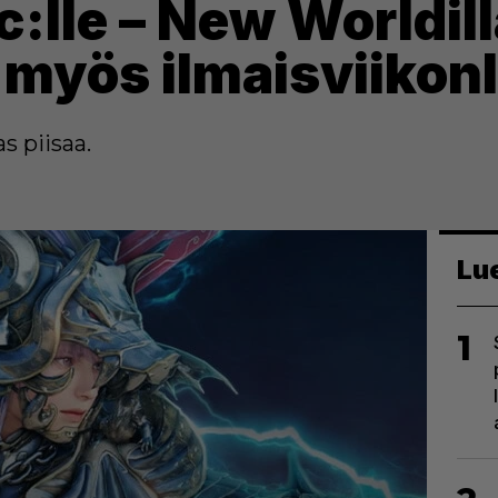
c:lle – New Worldill
 myös ilmaisviikon
as piisaa.
Lu
1