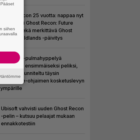
. Pääset
e
Ghost Recon 25 vuotta: nappaa nyt
ilmaiseksi Ghost Recon: Future
n siihen
Soldier sekä merkittävä Ghost
uraavalla
Recon Wildlands -päivitys
Uutta PS5-pulmahyppelyä
kuvaillaan ensimmäiseksi peliksi,
joka on suunniteltu täysin
äytäntömme
DualSense-ohjaimen kosketuslevyn
ympärille
Ubisoft vahvisti uuden Ghost Recon
-pelin – kutsuu pelaajat mukaan
ennakkotestiin