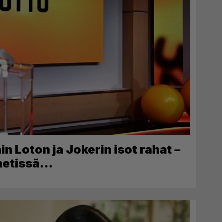
in Loton ja Jokerin isot rahat –
 netissä…