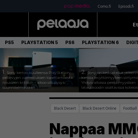
Como.fi
Episodi.fi
E
PS5
PLAYSTATION 5
PS6
PLAYSTATION 6
DIGI
1.
2.
Sony kertoo kuulleensa PlayStation-
Sony on keskustellut jälleen
pelilevyjen valmistuksen lopettamisesta
kanssa levyttömyyteen siirtymis
nousseen kritiikin – aikoo silti pysyä
Yhdysvalloissa pelejä myydään
suunnitelmassaan
latauskoodin sisältävissä koteloi
Black Desert
Black Desert Online
Footbal
Nappaa MMO-