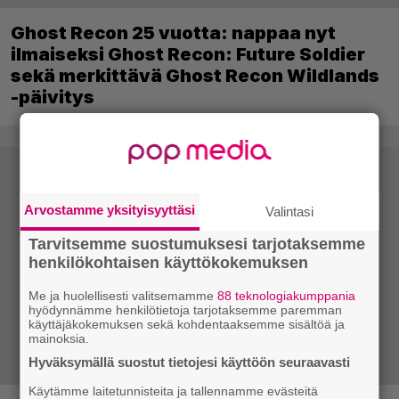
Ghost Recon 25 vuotta: nappaa nyt
ilmaiseksi Ghost Recon: Future Soldier
sekä merkittävä Ghost Recon Wildlands
-päivitys
Arvostamme yksityisyyttäsi
Valintasi
Tarvitsemme suostumuksesi tarjotaksemme
henkilökohtaisen käyttökokemuksen
Me ja huolellisesti valitsemamme
88 teknologiakumppania
hyödynnämme henkilötietoja tarjotaksemme paremman
käyttäjäkokemuksen sekä kohdentaaksemme sisältöä ja
mainoksia.
Hyväksymällä suostut tietojesi käyttöön seuraavasti
Käytämme laitetunnisteita ja tallennamme evästeitä