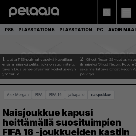
PS5
PLAYSTATION 5
PLAYSTATION
PC
AVOIN MAA
1.
2.
Uutta PS5-pulmahyppelyä kuvaillaan
Ghost Recon 25 vuotta: nap
ensimmäiseksi peliksi, joka on suunniteltu
ilmaiseksi Ghost Recon: Future S
täysin DualSense-ohjaimen kosketuslevyn
sekä merkittävä Ghost Recon Wi
ympärille
päivitys
Alex Morgan
FIFA
FIFA 16
jalkapallo
naisjoukkue
Naisjoukkue kapusi
heittämällä suosituimpien
FIFA 16 -joukkueiden kastiin