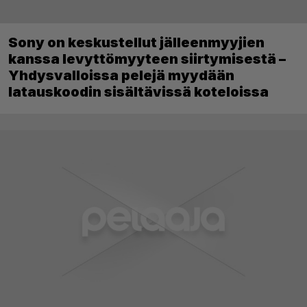
Sony on keskustellut jälleenmyyjien
kanssa levyttömyyteen siirtymisestä –
Yhdysvalloissa pelejä myydään
latauskoodin sisältävissä koteloissa