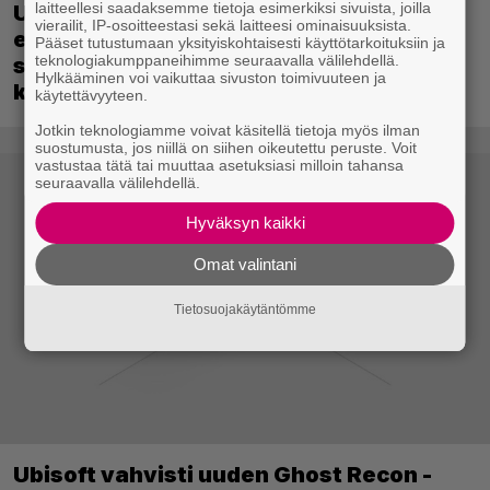
laitteellesi saadaksemme tietoja esimerkiksi sivuista, joilla
Uutta PS5-pulmahyppelyä kuvaillaan
vierailit, IP-osoitteestasi sekä laitteesi ominaisuuksista.
ensimmäiseksi peliksi, joka on
Pääset tutustumaan yksityiskohtaisesti käyttötarkoituksiin ja
teknologiakumppaneihimme seuraavalla välilehdellä.
suunniteltu täysin DualSense-ohjaimen
Hylkääminen voi vaikuttaa sivuston toimivuuteen ja
kosketuslevyn ympärille
käytettävyyteen.
Jotkin teknologiamme voivat käsitellä tietoja myös ilman
suostumusta, jos niillä on siihen oikeutettu peruste. Voit
vastustaa tätä tai muuttaa asetuksiasi milloin tahansa
seuraavalla välilehdellä.
Hyväksyn kaikki
Omat valintani
Tietosuojakäytäntömme
Ubisoft vahvisti uuden Ghost Recon -