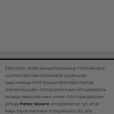
Electronic Artsin jalkapallopelisarja
FIFA
teki tänä
vuonna historiaa tarjoamalla syyskuussa
saapuneessa
FIFA 16:ssa
ensimmäistä kertaa
mahdollisuuden lähteä potkimaan virtuaalipalloa
sarjassa naisjoukkueen voimin. EA:n operatiivinen
johtaja
Peter Moore
on paljastanut nyt, ettei
lisäys näytä menneen futisyleisöltä ohi, sillä