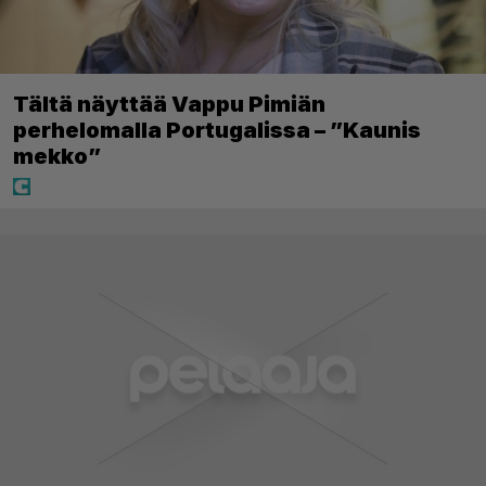
Tältä näyttää Vappu Pimiän
perhelomalla Portugalissa – ”Kaunis
mekko”