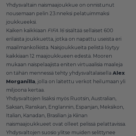
Yhdysvaltain naismaajoukkue on onnistunut
nousemaan pelin 23:nneksi pelatuimmaksi
joukkueeksi.
Kaiken kaikkiaan
FIFA 16
sisältää sellaiset 600
erilaista joukkuetta, jotka on napattu useista eri
maailmankolkista. Naisjoukkueita pelistä löytyy
kaikkiaan 12 maajoukkueen edestä. Mooren
mukaan naispelaajista eniten virtuaalisia maaleja
on tähän mennessä tehty yhdysvaltalaisella
Alex
Morganilla
, jolla on laitettu verkot heilumaan yli
miljoona kertaa.
Yhdysvaltojen lisäksi myös Ruotsin, Australian,
Saksan, Ranskan, Englannin, Espanjan, Meksikon,
Italian, Kanadan, Brasilian ja Kiinan
naismaajoukkueet ovat olleet pelissä pelattavissa.
Yhdysvaltojen suosio ylitse muiden selittynee