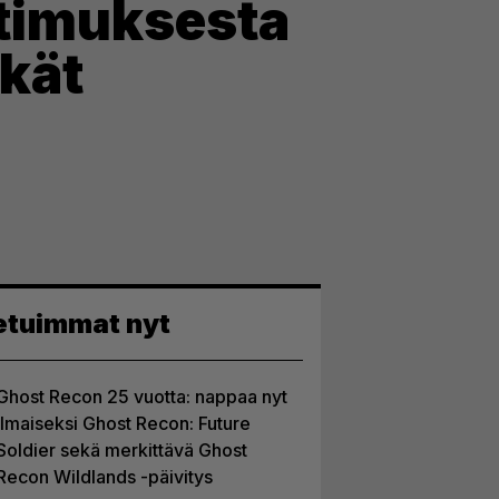
timuksesta
tkät
etuimmat nyt
Ghost Recon 25 vuotta: nappaa nyt
ilmaiseksi Ghost Recon: Future
Soldier sekä merkittävä Ghost
Recon Wildlands -päivitys