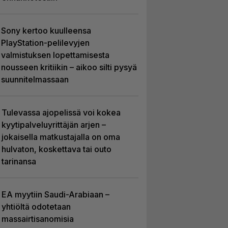
Sony kertoo kuulleensa
PlayStation-pelilevyjen
valmistuksen lopettamisesta
nousseen kritiikin – aikoo silti pysyä
suunnitelmassaan
Tulevassa ajopelissä voi kokea
kyytipalveluyrittäjän arjen –
jokaisella matkustajalla on oma
hulvaton, koskettava tai outo
tarinansa
EA myytiin Saudi-Arabiaan –
yhtiöltä odotetaan
massairtisanomisia