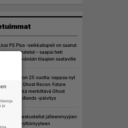
etuimmat
Uusi PS Plus -seikkailupeli on saanut
huippuarvostelut – saapui heti
julkaisupäivänään tilaajien saataville
Ghost Recon 25 vuotta: nappaa nyt
ilmaiseksi Ghost Recon: Future
sen
Soldier sekä merkittävä Ghost
Recon Wildlands -päivitys
tietoja
 ja
Sony on keskustellut jälleenmyyjien
kanssa levyttömyyteen
toja