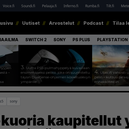
Voice.fi
Soundi.fi
Pelaaja.fi
Inferno.fi
Rumba.fi
Tilt.fi
Metel
tusivu
Uutiset
Arvostelut
Podcast
Tilaa l
MAAILMA
SWITCH 2
SONY
PS PLUS
PLAYSTATION 
3.
myyjien
Uutta PS5-pulmahyppelyä kuvaillaan
4.
estä –
ensimmäiseksi peliksi, joka on suunniteltu
Ubisoft vahvisti
täysin DualSense-ohjaimen kosketuslevyn
pelin – kutsuu pela
ssa
ympärille
ennakkotestiin
s5
sony
uoria kaupitellut y