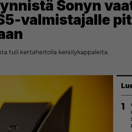
yynnistä Sonyn vaa
PS5-valmistajalle pi
aan
a tuli kertaheitolla keräilykappaleita.
Lu
1