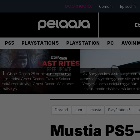
Como.fi
Episodi.fi
E
PS5
PLAYSTATION 5
PLAYSTATION
PC
AVOIN 
1.
2.
Ghost Recon 25 vuotta: nappaa nyt
Sony on keskustellut jälleen
ilmaiseksi Ghost Recon: Future Soldier
kanssa levyttömyyteen siirtymis
sekä merkittävä Ghost Recon Wildlands -
Yhdysvalloissa pelejä myydään
päivitys
latauskoodin sisältävissä koteloi
Dbrand
kuori
musta
PlayStation 5
p
Mustia PS5-k