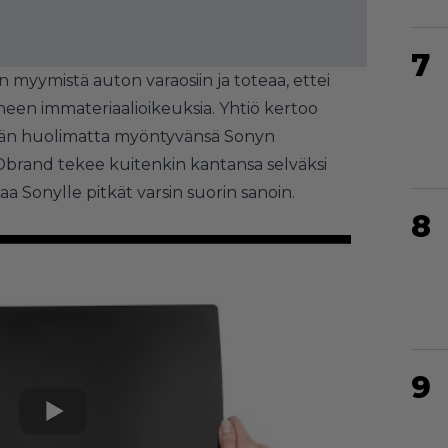
7
 myymistä auton varaosiin ja toteaa, ettei
neen immateriaalioikeuksia. Yhtiö kertoo
tään huolimatta myöntyvänsä Sonyn
. Dbrand tekee kuitenkin kantansa selväksi
taa Sonylle pitkät varsin suorin sanoin.
8
9