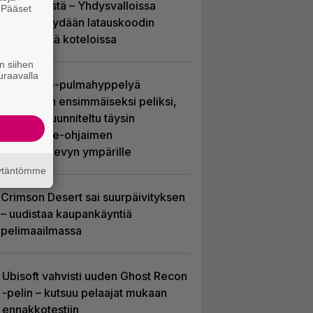
siirtymisestä – Yhdysvalloissa
. Pääset
e
pelejä myydään latauskoodin
sisältävissä koteloissa
n siihen
uraavalla
Uutta PS5-pulmahyppelyä
kuvaillaan ensimmäiseksi peliksi,
joka on suunniteltu täysin
DualSense-ohjaimen
kosketuslevyn ympärille
äytäntömme
Crimson Desert sai suurpäivityksen
– uudistaa kaupankäyntiä
pelimaailmassa
Ubisoft vahvisti uuden Ghost Recon
-pelin – kutsuu pelaajat mukaan
ennakkotestiin