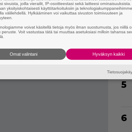
i sivuista, joilla vierailit, IP-osoitteestasi sekä laitteesi ominaisuuksista
ksilla, ellei yhtiö keskeytä Sonyn oikeuksia
an yksityiskohtaisesti käyttötarkoituksiin ja teknologiakumppaneihimm
la välilehdellä. Hylkääminen voi vaikuttaa sivuston toimivuuteen ja
yyteen.
knologiamme voivat käsitellä tietoja myös ilman suostumusta, jos niillä o
u peruste. Voit vastustaa tätä tai muuttaa asetuksiasi milloin tahansa se
4
lä.
Omat valintani
Hyväksyn kaikki
Tietosuojak
5
6