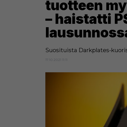
tuotteen m
– haistatti 
lausunnoss
Suosituista Darkplates-kuorist
17.10.2021 11:11