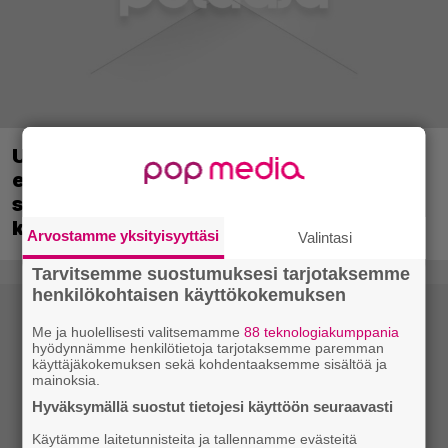
Uutta PS5-pulmahyppelyä kuvaillaan
ensimmäiseksi peliksi, joka on
suunniteltu täysin DualSense-ohjaimen
kosketuslevyn ympärille
Arvostamme yksityisyyttäsi
Valintasi
Tarvitsemme suostumuksesi tarjotaksemme
henkilökohtaisen käyttökokemuksen
Me ja huolellisesti valitsemamme
88 teknologiakumppania
hyödynnämme henkilötietoja tarjotaksemme paremman
käyttäjäkokemuksen sekä kohdentaaksemme sisältöä ja
mainoksia.
Hyväksymällä suostut tietojesi käyttöön seuraavasti
Käytämme laitetunnisteita ja tallennamme evästeitä