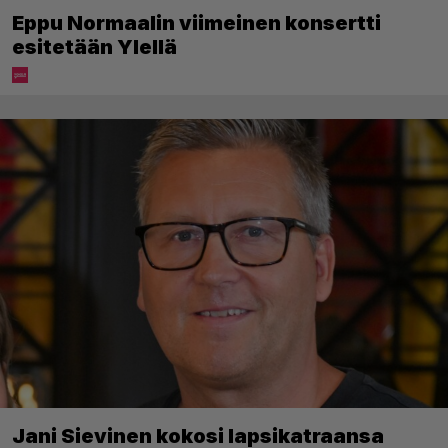
Eppu Normaalin viimeinen konsertti
esitetään Ylellä
Jani Sievinen kokosi lapsikatraansa