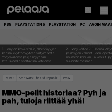
PS5
PLAYSTATION 5
PLAYSTATION
PC
AVOIN MAA
1.
2.
Sony on keskustellut jälleenmyyjien
Sony kertoo kuulleensa Play
kanssa levyttömyyteen siirtymisestä –
pelilevyjen valmistuksen lopett
Yhdysvalloissa pelejä myydään
nousseen kritiikin – aikoo silti p
latauskoodin sisältävissä koteloissa
suunnitelmassaan
MMO
Star Wars: The Old Republic
WoW
MMO-pelit historiaa? Pyh ja
pah, tuloja riittää yhä!