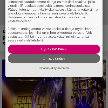
laitteellesi saadaksemme tietoja esimerkiksi sivuista, joilla
vierailit, IP-osoitteestasi sekä laitteesi ominaisuuksista.
Pääset tutustumaan yksityiskohtaisesti käyttötarkoituksiin ja
teknologiakumppaneihimme seuraavalla välilehdellä.
Hylkääminen voi vaikuttaa sivuston toimivuuteen ja
käytettävyyteen.
Jotkin teknologiamme voivat käsitellä tietoja myös ilman
Ubisoft vahvisti uuden Ghost Recon -
suostumusta, jos niillä on siihen oikeutettu peruste. Voit
pelin – kutsuu pelaajat mukaan
vastustaa tätä tai muuttaa asetuksiasi milloin tahansa
seuraavalla välilehdellä.
ennakkotestiin
Hyväksyn kaikki
Omat valintani
Tietosuojakäytäntömme