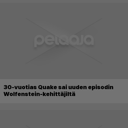
30-vuotias Quake sai uuden episodin
Wolfenstein-kehittäjiltä