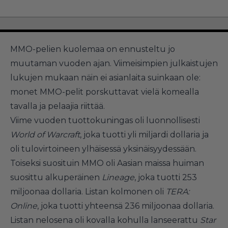
MMO-pelien kuolemaa on ennusteltu jo
muutaman vuoden ajan. Viimeisimpien julkaistujen
lukujen mukaan näin ei asianlaita suinkaan ole:
monet MMO-pelit porskuttavat vielä komealla
tavalla ja pelaajia riittää.
Viime vuoden tuottokuningas oli luonnollisesti
World of Warcraft
, joka tuotti yli miljardi dollaria ja
oli tulovirtoineen ylhäisessä yksinäisyydessään.
Toiseksi suosituin MMO oli Aasian maissa huiman
suosittu alkuperäinen
Lineage
, joka tuotti 253
miljoonaa dollaria. Listan kolmonen oli
TERA:
Online
, joka tuotti yhteensä 236 miljoonaa dollaria.
Listan nelosena oli kovalla kohulla lanseerattu
Star