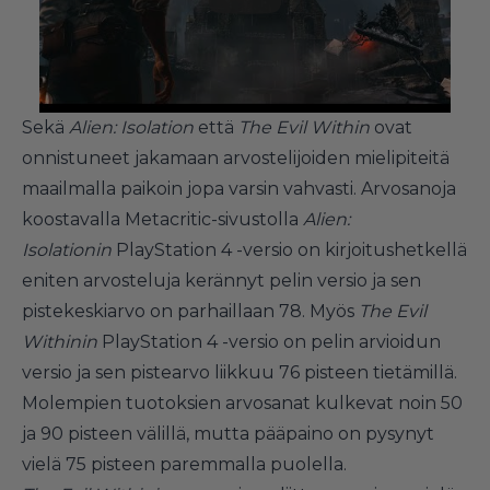
Sekä
Alien: Isolation
että
The Evil Within
ovat
onnistuneet jakamaan arvostelijoiden mielipiteitä
maailmalla paikoin jopa varsin vahvasti. Arvosanoja
koostavalla Metacritic-sivustolla
Alien:
Isolationin
PlayStation 4 -versio on kirjoitushetkellä
eniten arvosteluja kerännyt pelin versio ja sen
pistekeskiarvo on parhaillaan 78
. Myös
The Evil
Withinin
PlayStation 4 -versio on pelin arvioidun
versio ja sen
pistearvo liikkuu 76 pisteen tietämillä
.
Molempien tuotoksien arvosanat kulkevat noin 50
ja 90 pisteen välillä, mutta pääpaino on pysynyt
vielä 75 pisteen paremmalla puolella.