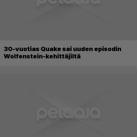
30-vuotias Quake sai uuden episodin
Wolfenstein-kehittäjiltä