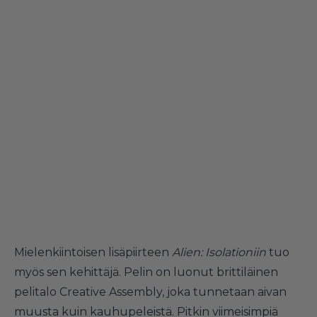
Mielenkiintoisen lisäpiirteen
Alien: Isolationiin
tuo
myös sen kehittäjä. Pelin on luonut brittiläinen
pelitalo Creative Assembly, joka tunnetaan aivan
muusta kuin kauhupeleistä. Pitkin viimeisimpiä