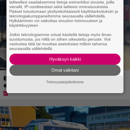
laitteellesi saadaksemme tietoja esimerkiksi sivuista, joilla
vierailit, IP-osoitteestasi sekä laitteesi ominaisuuksista.
Pääset tutustumaan yksityiskohtaisesti käyttötarkoituksiin ja
teknologiakumppaneihimme seuraavalla välilehdellä.
Hylkääminen voi vaikuttaa sivuston toimivuuteen ja
käytettävyyteen.
Jotkin teknologiamme voivat käsitellä tietoja myös ilman
suostumusta, jos niillä on siihen oikeutettu peruste. Voit
vastustaa tätä tai muuttaa asetuksiasi milloin tahansa
seuraavalla välilehdellä.
Hyväksyn kaikki
Omat valintani
Eppu Normaalin viimeinen konsertti
Tietosuojakäytäntömme
esitetään Ylellä