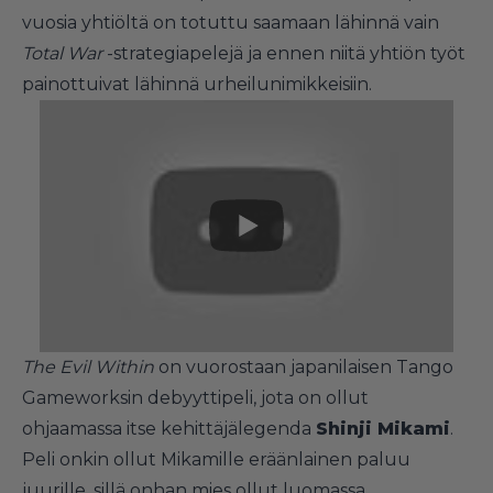
vuosia yhtiöltä on totuttu saamaan lähinnä vain
Total War
-strategiapelejä ja ennen niitä yhtiön työt
painottuivat lähinnä urheilunimikkeisiin.
The Evil Within
on vuorostaan japanilaisen Tango
Gameworksin debyyttipeli, jota on ollut
ohjaamassa itse kehittäjälegenda
Shinji Mikami
.
Peli onkin ollut Mikamille eräänlainen paluu
juurille, sillä onhan mies ollut luomassa