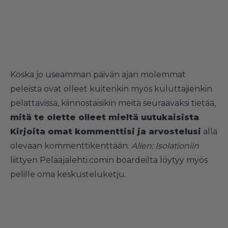
Koska jo useamman päivän ajan molemmat
peleistä ovat olleet kuitenkin myös kuluttajienkin
pelattavissa, kiinnostaisikin meitä seuraavaksi tietää,
mitä te olette olleet mieltä uutukaisista
.
Kirjoita omat kommenttisi ja arvostelusi
alla
olevaan kommenttikenttään.
Alien: Isolationiin
liittyen Pelaajalehti.comin boardeilta löytyy myös
pelille oma keskusteluketju
.