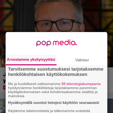
Arvostamme yksityisyyttäsi
Valintasi
Tarvitsemme suostumuksesi tarjotaksemme
Jani Sievinen kokosi lapsikatraansa
henkilökohtaisen käyttökokemuksen
yhteen – ”Minun suurin perintöni heille”
Me ja huolellisesti valitsemamme
88 teknologiakumppania
hyödynnämme henkilötietoja tarjotaksemme paremman
käyttäjäkokemuksen sekä kohdentaaksemme sisältöä ja
mainoksia.
Hyväksymällä suostut tietojesi käyttöön seuraavasti
Käytämme laitetunnisteita ja tallennamme evästeitä