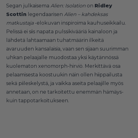
Segan julkaisema
Alien: Isolation
on
Ridley
Scottin
legendaarisen
Alien – kahdeksas
matkustaja
-elokuvan inspiroima kauhuseikkailu.
Pelissä ei siis napata pulssikivääriä kainaloon ja
lähdetä lahtaamaan tuhatmäärin ilkeitä
avaruuden kansalaisia, vaan sen sijaan suurimman
uhkan pelaajalle muodostaa yksi käytännössä
kuolematon xenomorph-hirviö. Merkittävä osa
pelaamisesta koostuukin näin ollen hiippailusta
sekä piileskelystä, ja vaikka aseita pelaajille myös
annetaan, on ne tarkoitettu enemmän hämäys-
kuin tappotarkoitukseen.