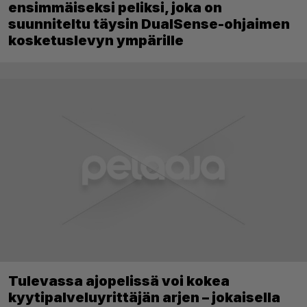
ensimmäiseksi peliksi, joka on
suunniteltu täysin DualSense-ohjaimen
kosketuslevyn ympärille
Tulevassa ajopelissä voi kokea
kyytipalveluyrittäjän arjen – jokaisella