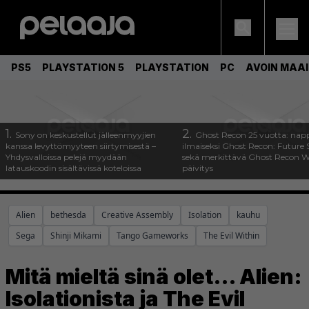
PS5
PLAYSTATION 5
PLAYSTATION
PC
AVOIN MAA
1.
2.
Sony on keskustellut jälleenmyyjien
Ghost Recon 25 vuotta: nap
kanssa levyttömyyteen siirtymisestä –
ilmaiseksi Ghost Recon: Future S
Yhdysvalloissa pelejä myydään
sekä merkittävä Ghost Recon Wi
latauskoodin sisältävissä koteloissa
päivitys
Alien
bethesda
Creative Assembly
Isolation
kauhu
Sega
Shinji Mikami
Tango Gameworks
The Evil Within
Mitä mieltä sinä olet… Alien:
Isolationista ja The Evil