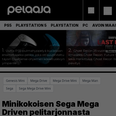
PS5
PLAYSTATION 5
PLAYSTATION
PC
AVOIN MAA
1.
2.
Uutta PS5-pulmahyppelyä kuvaillaan
Ghost Recon 25 vuotta: nap
ensimmäiseksi peliksi, joka on suunniteltu
ilmaiseksi Ghost Recon: Future S
täysin DualSense-ohjaimen kosketuslevyn
sekä merkittävä Ghost Recon Wi
ympärille
päivitys
Genesis Mini
Mega Drive
Mega Drive Mini
Mega Man
Sega
Sega Mega Drive Mini
Minikokoisen Sega Mega
Driven pelitarjonnasta