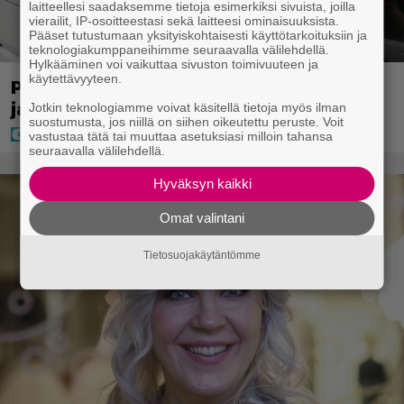
laitteellesi saadaksemme tietoja esimerkiksi sivuista, joilla
vierailit, IP-osoitteestasi sekä laitteesi ominaisuuksista.
Pääset tutustumaan yksityiskohtaisesti käyttötarkoituksiin ja
teknologiakumppaneihimme seuraavalla välilehdellä.
Hylkääminen voi vaikuttaa sivuston toimivuuteen ja
käytettävyyteen.
Poliisilla tehovalvonta – tästä kysymys
ja näin kauan kestää
Jotkin teknologiamme voivat käsitellä tietoja myös ilman
suostumusta, jos niillä on siihen oikeutettu peruste. Voit
vastustaa tätä tai muuttaa asetuksiasi milloin tahansa
seuraavalla välilehdellä.
Hyväksyn kaikki
Omat valintani
Tietosuojakäytäntömme