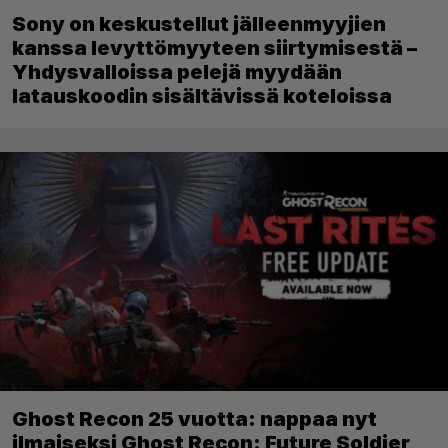
Sony on keskustellut jälleenmyyjien
kanssa levyttömyyteen siirtymisestä –
Yhdysvalloissa pelejä myydään
latauskoodin sisältävissä koteloissa
Ghost Recon 25 vuotta: nappaa nyt
ilmaiseksi Ghost Recon: Future Soldier