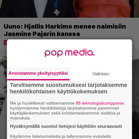
Uuno: Hjallis Harkimo menee naimisiin
Jasmine Pajarin kanssa
Arvostamme yksityisyyttäsi
Valintasi
Tarvitsemme suostumuksesi tarjotaksemme
henkilökohtaisen käyttökokemuksen
Me ja huolellisesti valitsemamme
88 teknologiakumppania
hyödynnämme henkilötietoja tarjotaksemme paremman
käyttäjäkokemuksen sekä kohdentaaksemme sisältöä ja
mainoksia.
Hyväksymällä suostut tietojesi käyttöön seuraavasti
Käytämme laitetunnisteita ja tallennamme evästeitä