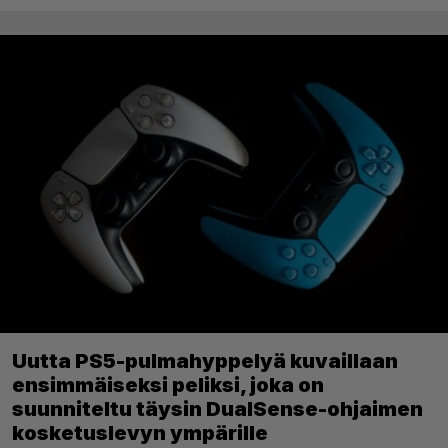
Uutta PS5-pulmahyppelyä kuvaillaan
ensimmäiseksi peliksi, joka on
suunniteltu täysin DualSense-ohjaimen
kosketuslevyn ympärille