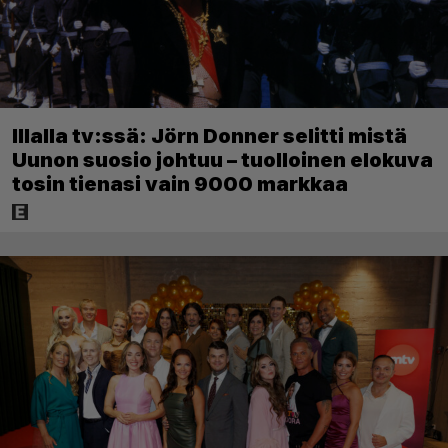
Illalla tv:ssä: Jörn Donner selitti mistä
Uunon suosio johtuu – tuolloinen elokuva
tosin tienasi vain 9000 markkaa