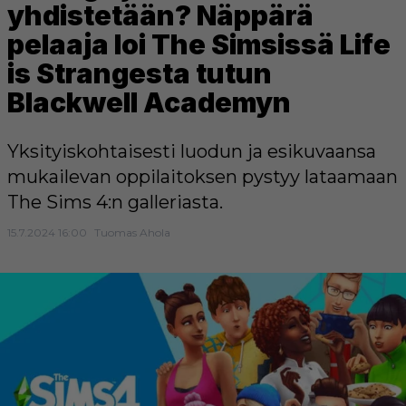
yhdistetään? Näppärä
pelaaja loi The Simsissä Life
is Strangesta tutun
Blackwell Academyn
Yksityiskohtaisesti luodun ja esikuvaansa
mukailevan oppilaitoksen pystyy lataamaan
The Sims 4:n galleriasta.
15.7.2024 16:00
Tuomas Ahola