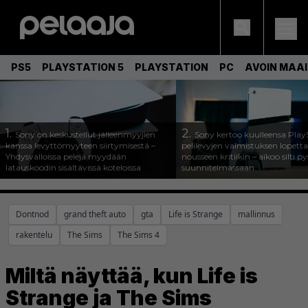
PS5
PLAYSTATION 5
PLAYSTATION
PC
AVOIN MAA
1.
2.
Sony on keskustellut jälleenmyyjien
Sony kertoo kuulleensa Play
kanssa levyttömyyteen siirtymisestä –
pelilevyjen valmistuksen lopett
Yhdysvalloissa pelejä myydään
nousseen kritiikin – aikoo silti p
latauskoodin sisältävissä koteloissa
suunnitelmassaan
Dontnod
grand theft auto
gta
Life is Strange
mallinnus
rakentelu
The Sims
The Sims 4
Miltä näyttää, kun Life is
Strange ja The Sims