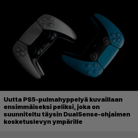
Uutta PS5-pulmahyppelyä kuvaillaan
ensimmäiseksi peliksi, joka on
suunniteltu täysin DualSense-ohjaimen
kosketuslevyn ympärille