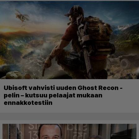
Ubisoft vahvisti uuden Ghost Recon -
pelin – kutsuu pelaajat mukaan
ennakkotestiin