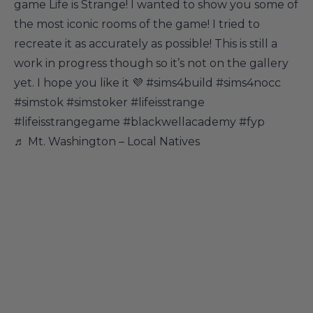
game Life is Strange! I wanted to show you some of
the most iconic rooms of the game! I tried to
recreate it as accurately as possible! This is still a
work in progress though so it’s not on the gallery
yet. I hope you like it 💜
#sims4build
#sims4nocc
#simstok
#simstoker
#lifeisstrange
#lifeisstrangegame
#blackwellacademy
#fyp
♬ Mt. Washington – Local Natives