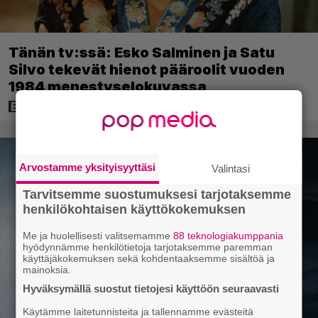
Tänän tv:ssä: Esko Salminen ja Satu
Silvo tekevät hienot pääroolit vuoden
1984 menestyselokuvassa
Arvostamme yksityisyyttäsi
Valintasi
Tarvitsemme suostumuksesi tarjotaksemme
henkilökohtaisen käyttökokemuksen
Me ja huolellisesti valitsemamme
88 teknologiakumppania
hyödynnämme henkilötietoja tarjotaksemme paremman
käyttäjäkokemuksen sekä kohdentaaksemme sisältöä ja
mainoksia.
Hyväksymällä suostut tietojesi käyttöön seuraavasti
Käytämme laitetunnisteita ja tallennamme evästeitä