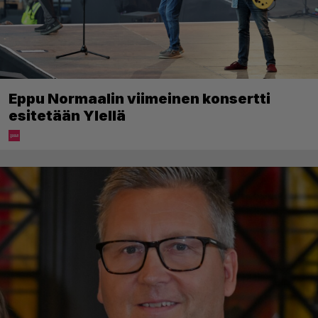
Eppu Normaalin viimeinen konsertti
esitetään Ylellä