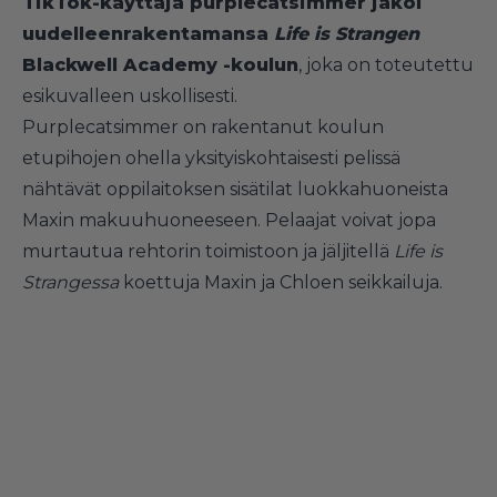
TikTok-käyttäjä purplecatsimmer jakoi
uudelleenrakentamansa
Life is Strangen
Blackwell Academy -koulun
, joka on toteutettu
esikuvalleen uskollisesti.
Purplecatsimmer on rakentanut koulun
etupihojen ohella yksityiskohtaisesti pelissä
nähtävät oppilaitoksen sisätilat luokkahuoneista
Maxin makuuhuoneeseen. Pelaajat voivat jopa
murtautua rehtorin toimistoon ja jäljitellä
Life is
Strangessa
koettuja Maxin ja Chloen seikkailuja.