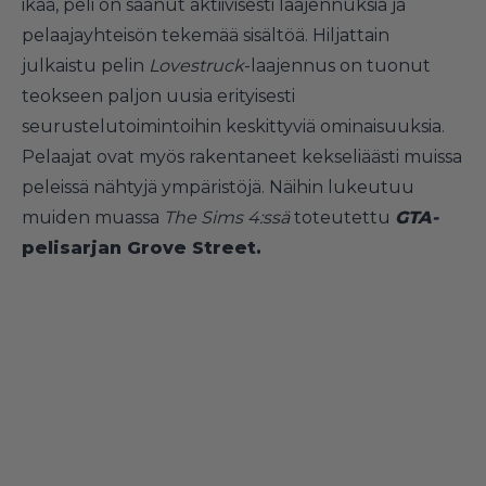
ikää, peli on saanut aktiivisesti laajennuksia ja
pelaajayhteisön tekemää sisältöä. Hiljattain
julkaistu pelin
Lovestruck
-laajennus on tuonut
teokseen paljon uusia erityisesti
seurustelutoimintoihin keskittyviä ominaisuuksia.
Pelaajat ovat myös rakentaneet kekseliäästi muissa
peleissä nähtyjä ympäristöjä. Näihin lukeutuu
muiden muassa
The Sims 4:ssä
toteutettu
GTA-
pelisarjan Grove Street.