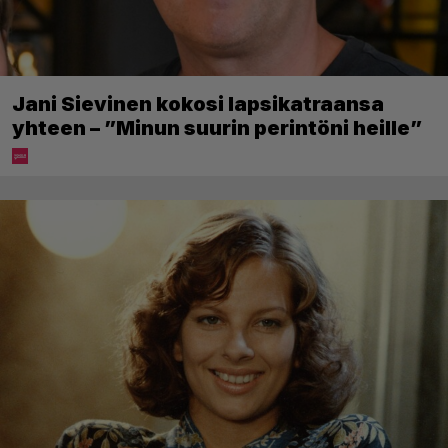
Jani Sievinen kokosi lapsikatraansa
yhteen – ”Minun suurin perintöni heille”