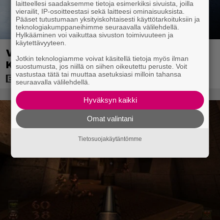
laitteellesi saadaksemme tietoja esimerkiksi sivuista, joilla
vierailit, IP-osoitteestasi sekä laitteesi ominaisuuksista.
Pääset tutustumaan yksityiskohtaisesti käyttötarkoituksiin ja
teknologiakumppaneihimme seuraavalla välilehdellä.
Hylkääminen voi vaikuttaa sivuston toimivuuteen ja
käytettävyyteen.
Vanhasta X-Files-leffasta julkaistaan
Jotkin teknologiamme voivat käsitellä tietoja myös ilman
K18-versio – katso traileri
suostumusta, jos niillä on siihen oikeutettu peruste. Voit
vastustaa tätä tai muuttaa asetuksiasi milloin tahansa
seuraavalla välilehdellä.
Hyväksyn kaikki
Omat valintani
Tietosuojakäytäntömme