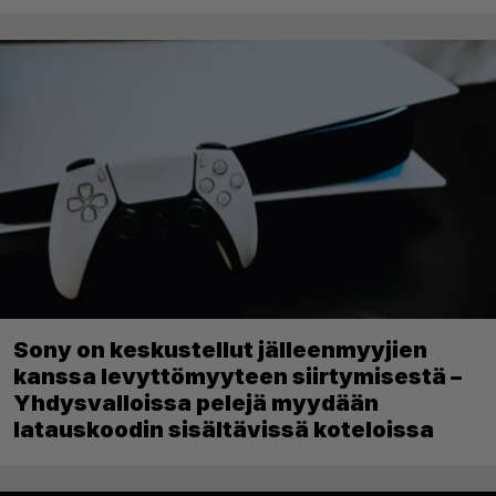
Sony on keskustellut jälleenmyyjien
kanssa levyttömyyteen siirtymisestä –
Yhdysvalloissa pelejä myydään
latauskoodin sisältävissä koteloissa