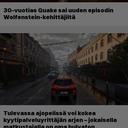
30-vuotias Quake sai uuden episodin
Wolfenstein-kehittäjiltä
Tulevassa ajopelissä voi kokea
kyytipalveluyrittäjän arjen – jokaisella
matkustajalla on oma hulvaton,