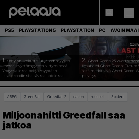
PS5
PLAYSTATION 5
PLAYSTATION
PC
AVOIN MAA
1.
2.
Sony on keskustellut jälleenmyyjien
Ghost Recon 25 vuotta: nap
kanssa levyttömyyteen siirtymisestä –
ilmaiseksi Ghost Recon: Future S
Yhdysvalloissa pelejä myydään
sekä merkittävä Ghost Recon Wi
latauskoodin sisältävissä koteloissa
päivitys
ARPG
GreedFall
Greedfall 2
nacon
roolipeli
Spiders
Miljoonahitti Greedfall saa
jatkoa