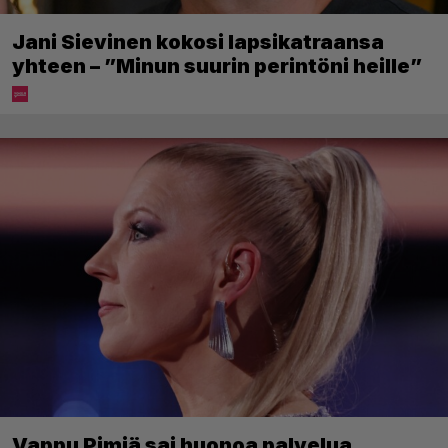
Jani Sievinen kokosi lapsikatraansa
yhteen – ”Minun suurin perintöni heille”
Vappu Pimiä sai huonoa palvelua