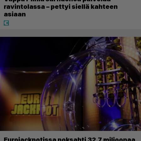
ravintolassa – pettyi siellä kahteen
asiaan
Eurojackpotissa poksahti 32,7 miljoonaa,