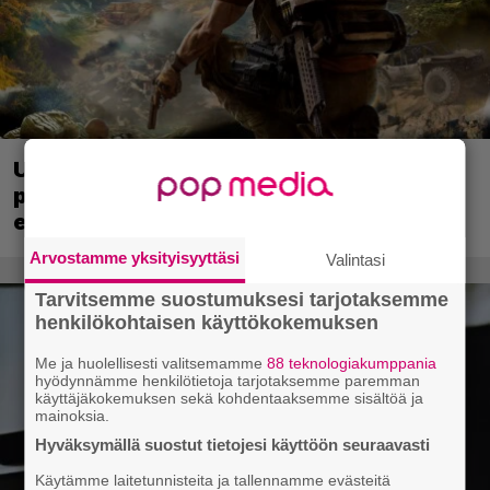
Ubisoft vahvisti uuden Ghost Recon -
pelin – kutsuu pelaajat mukaan
ennakkotestiin
Arvostamme yksityisyyttäsi
Valintasi
Tarvitsemme suostumuksesi tarjotaksemme
henkilökohtaisen käyttökokemuksen
Me ja huolellisesti valitsemamme
88 teknologiakumppania
hyödynnämme henkilötietoja tarjotaksemme paremman
käyttäjäkokemuksen sekä kohdentaaksemme sisältöä ja
mainoksia.
Hyväksymällä suostut tietojesi käyttöön seuraavasti
Käytämme laitetunnisteita ja tallennamme evästeitä