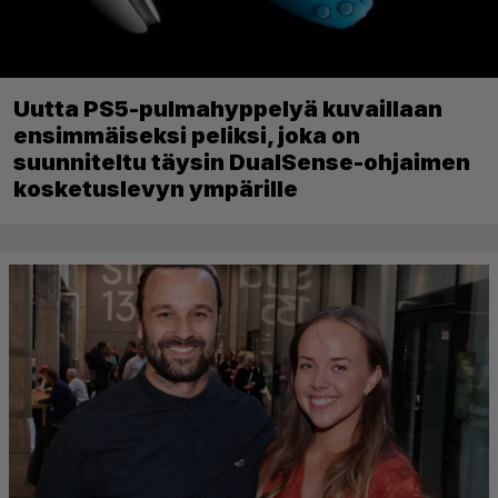
Uutta PS5-pulmahyppelyä kuvaillaan
ensimmäiseksi peliksi, joka on
suunniteltu täysin DualSense-ohjaimen
kosketuslevyn ympärille