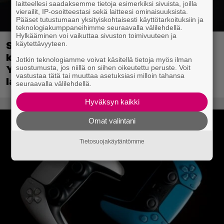
laitteellesi saadaksemme tietoja esimerkiksi sivuista, joilla
vierailit, IP-osoitteestasi sekä laitteesi ominaisuuksista.
Pääset tutustumaan yksityiskohtaisesti käyttötarkoituksiin ja
teknologiakumppaneihimme seuraavalla välilehdellä.
Hylkääminen voi vaikuttaa sivuston toimivuuteen ja
käytettävyyteen.
Sony on keskustellut jälleenmyyjien
kanssa levyttömyyteen siirtymisestä –
Jotkin teknologiamme voivat käsitellä tietoja myös ilman
suostumusta, jos niillä on siihen oikeutettu peruste. Voit
Yhdysvalloissa pelejä myydään
vastustaa tätä tai muuttaa asetuksiasi milloin tahansa
latauskoodin sisältävissä koteloissa
seuraavalla välilehdellä.
Hyväksyn kaikki
Omat valintani
Tietosuojakäytäntömme