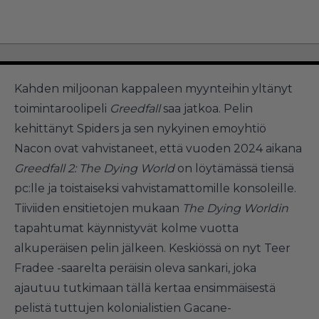
Kahden miljoonan kappaleen myynteihin yltänyt
toimintaroolipeli
Greedfall
saa jatkoa. Pelin
kehittänyt Spiders ja sen nykyinen emoyhtiö
Nacon ovat vahvistaneet, että vuoden 2024 aikana
Greedfall 2: The Dying World
on löytämässä tiensä
pc:lle ja toistaiseksi vahvistamattomille konsoleille.
Tiiviiden ensitietojen mukaan
The Dying Worldin
tapahtumat käynnistyvät kolme vuotta
alkuperäisen pelin jälkeen. Keskiössä on nyt Teer
Fradee -saarelta peräisin oleva sankari, joka
ajautuu tutkimaan tällä kertaa ensimmäisestä
pelistä tuttujen kolonialistien Gacane-