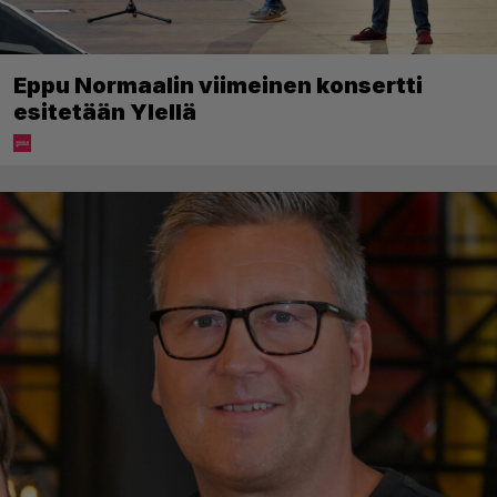
Eppu Normaalin viimeinen konsertti
esitetään Ylellä