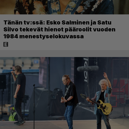
Tänän tv:ssä: Esko Salminen ja Satu
Silvo tekevät hienot pääroolit vuoden
1984 menestyselokuvassa