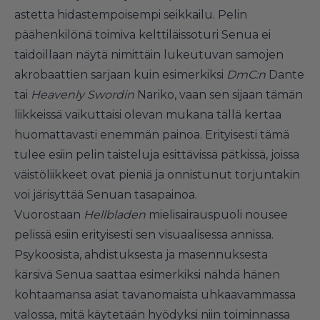
astetta hidastempoisempi seikkailu. Pelin
päähenkilönä toimiva kelttiläissoturi Senua ei
taidoillaan näytä nimittäin lukeutuvan samojen
akrobaattien sarjaan kuin esimerkiksi
DmC:n
Dante
tai
Heavenly Swordin
Nariko, vaan sen sijaan tämän
liikkeissä vaikuttaisi olevan mukana tällä kertaa
huomattavasti enemmän painoa. Erityisesti tämä
tulee esiin pelin taisteluja esittävissä pätkissä, joissa
väistöliikkeet ovat pieniä ja onnistunut torjuntakin
voi järisyttää Senuan tasapainoa.
Vuorostaan
Hellbladen
mielisairauspuoli nousee
pelissä esiin erityisesti sen visuaalisessa annissa.
Psykoosista, ahdistuksesta ja masennuksesta
kärsivä Senua saattaa esimerkiksi nähdä hänen
kohtaamansa asiat tavanomaista uhkaavammassa
valossa, mitä käytetään hyödyksi niin toiminnassa