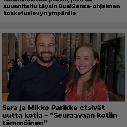
suunniteltu täysin DualSense-ohjaimen
kosketuslevyn ympärille