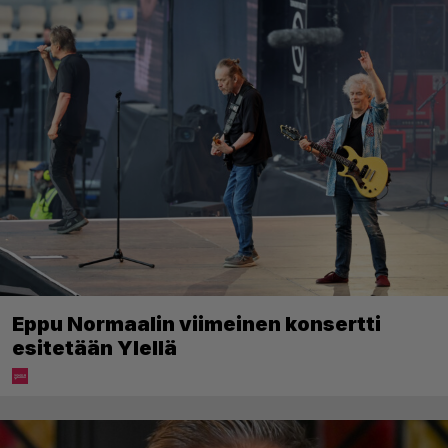
Eppu Normaalin viimeinen konsertti
esitetään Ylellä