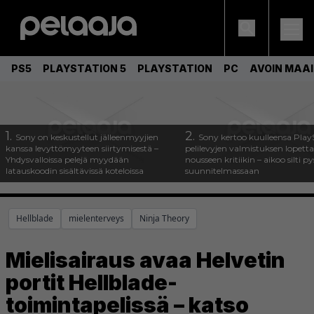
PS5
PLAYSTATION 5
PLAYSTATION
PC
AVOIN MAA
1.
2.
Sony on keskustellut jälleenmyyjien
Sony kertoo kuulleensa Play
kanssa levyttömyyteen siirtymisestä –
pelilevyjen valmistuksen lopett
Yhdysvalloissa pelejä myydään
nousseen kritiikin – aikoo silti p
latauskoodin sisältävissä koteloissa
suunnitelmassaan
Hellblade
mielenterveys
Ninja Theory
Mielisairaus avaa Helvetin
portit Hellblade-
toimintapelissä – katso