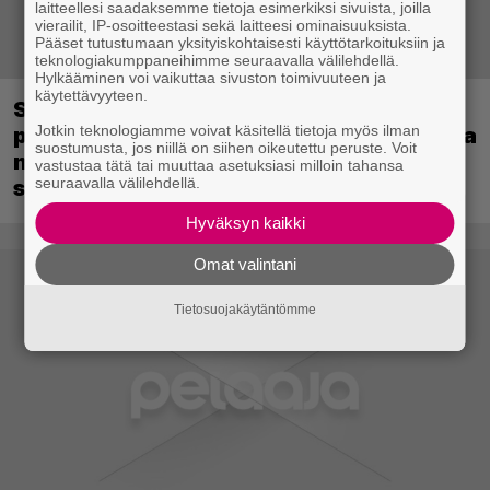
laitteellesi saadaksemme tietoja esimerkiksi sivuista, joilla
vierailit, IP-osoitteestasi sekä laitteesi ominaisuuksista.
Pääset tutustumaan yksityiskohtaisesti käyttötarkoituksiin ja
teknologiakumppaneihimme seuraavalla välilehdellä.
Hylkääminen voi vaikuttaa sivuston toimivuuteen ja
käytettävyyteen.
Sony kertoo kuulleensa PlayStation-
Jotkin teknologiamme voivat käsitellä tietoja myös ilman
pelilevyjen valmistuksen lopettamisesta
suostumusta, jos niillä on siihen oikeutettu peruste. Voit
nousseen kritiikin – aikoo silti pysyä
vastustaa tätä tai muuttaa asetuksiasi milloin tahansa
seuraavalla välilehdellä.
suunnitelmassaan
Hyväksyn kaikki
Omat valintani
Tietosuojakäytäntömme