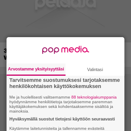
30-vuotias Quake sai uuden episodin
Wolfenstein-kehittäjiltä
Arvostamme yksityisyyttäsi
Valintasi
Tarvitsemme suostumuksesi tarjotaksemme
henkilökohtaisen käyttökokemuksen
Me ja huolellisesti valitsemamme
88 teknologiakumppania
hyödynnämme henkilötietoja tarjotaksemme paremman
käyttäjäkokemuksen sekä kohdentaaksemme sisältöä ja
mainoksia.
Hyväksymällä suostut tietojesi käyttöön seuraavasti
Käytämme laitetunnisteita ja tallennamme evästeitä