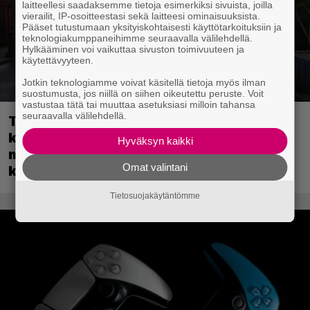
laitteellesi saadaksemme tietoja esimerkiksi sivuista, joilla
vierailit, IP-osoitteestasi sekä laitteesi ominaisuuksista.
Pääset tutustumaan yksityiskohtaisesti käyttötarkoituksiin ja
teknologiakumppaneihimme seuraavalla välilehdellä.
Hylkääminen voi vaikuttaa sivuston toimivuuteen ja
käytettävyyteen.
Jotkin teknologiamme voivat käsitellä tietoja myös ilman
suostumusta, jos niillä on siihen oikeutettu peruste. Voit
vastustaa tätä tai muuttaa asetuksiasi milloin tahansa
seuraavalla välilehdellä.
Tulevassa ajopelissä voi kokea
kyytipalveluyrittäjän arjen – jokaisella
Hyväksyn kaikki
matkustajalla on oma hulvaton,
Omat valintani
koskettava tai outo tarinansa
Tietosuojakäytäntömme