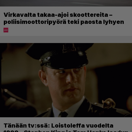
Virkavalta takaa-ajoi skoottereita –
poliisimoottoripyörä teki paosta lyhyen
Tänään tv:ssä: Loistoleffa vuodelta