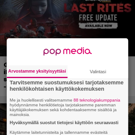
Ghost Recon 25 vuotta: nappaa nyt
ilmaiseksi Ghost Recon: Future Soldier
Arvostamme yksityisyyttäsi
Valintasi
sekä merkittävä Ghost Recon Wildlands
Tarvitsemme suostumuksesi tarjotaksemme
-päivitys
henkilökohtaisen käyttökokemuksen
Me ja huolellisesti valitsemamme
88 teknologiakumppania
hyödynnämme henkilötietoja tarjotaksemme paremman
käyttäjäkokemuksen sekä kohdentaaksemme sisältöä ja
mainoksia.
Hyväksymällä suostut tietojesi käyttöön seuraavasti
Käytämme laitetunnisteita ja tallennamme evästeitä