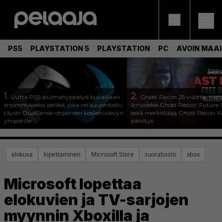
PS5
PLAYSTATION 5
PLAYSTATION
PC
AVOIN MAA
1.
2.
Uutta PS5-pulmahyppelyä kuvaillaan
Ghost Recon 25 vuotta: nap
ensimmäiseksi peliksi, joka on suunniteltu
ilmaiseksi Ghost Recon: Future S
täysin DualSense-ohjaimen kosketuslevyn
sekä merkittävä Ghost Recon Wi
ympärille
päivitys
elokuva
lopettaminen
Microsoft Store
suoratoisto
xbox
Microsoft lopettaa
elokuvien ja TV-sarjojen
myynnin Xboxilla ja