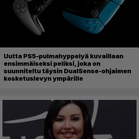
Uutta PS5-pulmahyppelyä kuvaillaan
ensimmäiseksi peliksi, joka on
suunniteltu täysin DualSense-ohjaimen
kosketuslevyn ympärille