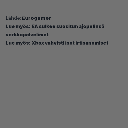
Lähde:
Eurogamer
Lue myös:
EA sulkee suositun ajopelinsä
verkkopalvelimet
Lue myös:
Xbox vahvisti isot irtisanomiset