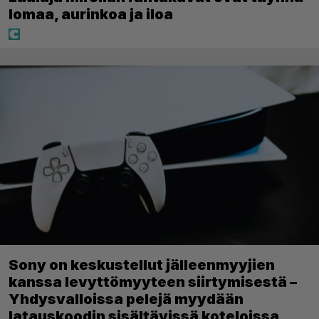
lomaa, aurinkoa ja iloa
Sony on keskustellut jälleenmyyjien
kanssa levyttömyyteen siirtymisestä –
Yhdysvalloissa pelejä myydään
latauskoodin sisältävissä koteloissa