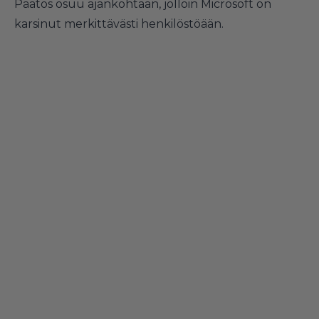
Päätös osuu ajankohtaan, jolloin Microsoft on
karsinut merkittävästi henkilöstöään.