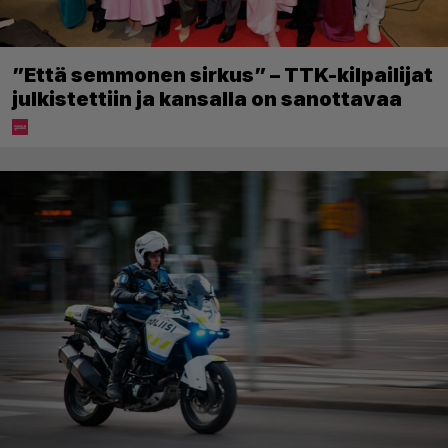
”Että semmonen sirkus” – TTK-kilpailijat
julkistettiin ja kansalla on sanottavaa