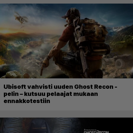
Ubisoft vahvisti uuden Ghost Recon -
pelin – kutsuu pelaajat mukaan
ennakkotestiin