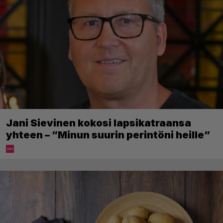
Jani Sievinen kokosi lapsikatraansa
yhteen – ”Minun suurin perintöni heille”