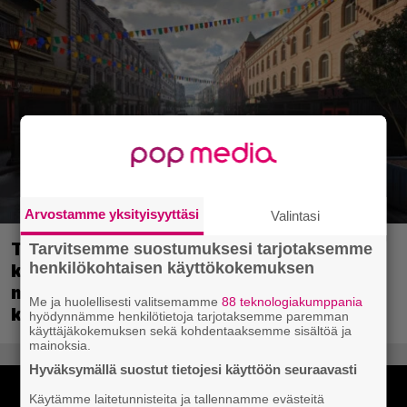
Arvostamme yksityisyyttäsi
Valintasi
Tulevassa ajopelissä voi kokea
Tarvitsemme suostumuksesi tarjotaksemme
henkilökohtaisen käyttökokemuksen
kyytipalveluyrittäjän arjen – jokaisella
matkustajalla on oma hulvaton,
Me ja huolellisesti valitsemamme
88 teknologiakumppania
koskettava tai outo tarinansa
hyödynnämme henkilötietoja tarjotaksemme paremman
käyttäjäkokemuksen sekä kohdentaaksemme sisältöä ja
mainoksia.
Hyväksymällä suostut tietojesi käyttöön seuraavasti
Käytämme laitetunnisteita ja tallennamme evästeitä