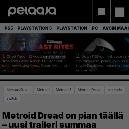
PS5
PLAYSTATION 5
PLAYSTATION
PC
AVOIN MAA
1.
2.
Ghost Recon 25 vuotta: nappaa nyt
Uutta PS5-pulmahyppelyä k
ilmaiseksi Ghost Recon: Future Soldier
ensimmäiseksi peliksi, joka on s
sekä merkittävä Ghost Recon Wildlands -
täysin DualSense-ohjaimen kos
päivitys
ympärille
MercurySteam
Metroid
Metroid 5
Metroid Dread
nintendo
Switch
Metroid Dread on pian täällä
– uusi traileri summaa