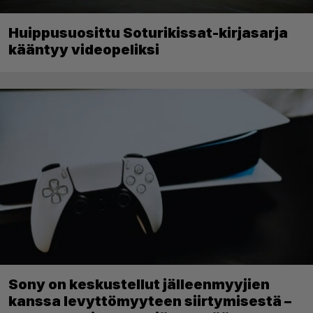
Huippusuosittu Soturikissat-kirjasarja
kääntyy videopeliksi
Sony on keskustellut jälleenmyyjien
kanssa levyttömyyteen siirtymisestä –