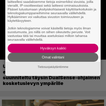
laitteellesi saadaksemme tietoja esimerkiksi sivuista, joilla
vierailit, IP-osoitteestasi sekä laitteesi ominaisuuksista.
Pääset tutustumaan yksityiskohtaisesti käyttötarkoituksiin ja
teknologiakumppaneihimme seuraavalla välilehdellä.
Hylkääminen voi vaikuttaa sivuston toimivuuteen ja
käytettävyyteen.
Jotkin teknologiamme voivat käsitellä tietoja myös ilman
suostumusta, jos niillä on siihen oikeutettu peruste. Voit
vastustaa tätä tai muuttaa asetuksiasi milloin tahansa
seuraavalla välilehdellä.
Hyväksyn kaikki
Omat valintani
Uutta PS5-pulmahyppelyä kuvaillaan
Tietosuojakäytäntömme
ensimmäiseksi peliksi, joka on
suunniteltu täysin DualSense-ohjaimen
kosketuslevyn ympärille