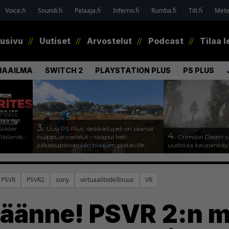
Voice.fi
Soundi.fi
Pelaaja.fi
Inferno.fi
Rumba.fi
Tilt.fi
Metel
tusivu
Uutiset
Arvostelut
Podcast
Tilaa l
MAAILMA
SWITCH 2
PLAYSTATION PLUS
PS PLUS
paa nyt
3.
oldier
Uusi PS Plus -seikkailupeli on saanut
4.
ldlands -
huippuarvostelut – saapui heti
Crimson Desert s
julkaisupäivänään tilaajien saataville
uudistaa kaupankäy
PSVR
PSVR2
sony
virtuaalitodellisuus
VR
käänne! PSVR 2:n 