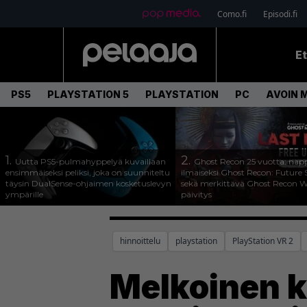
Como.fi
Episodi.fi
E
PS5
PLAYSTATION 5
PLAYSTATION
PC
AVOIN 
1.
2.
Uutta PS5-pulmahyppelyä kuvaillaan
Ghost Recon 25 vuotta: nap
ensimmäiseksi peliksi, joka on suunniteltu
ilmaiseksi Ghost Recon: Future S
täysin DualSense-ohjaimen kosketuslevyn
sekä merkittävä Ghost Recon Wi
ympärille
päivitys
hinnoittelu
playstation
PlayStation VR 2
Melkoinen 