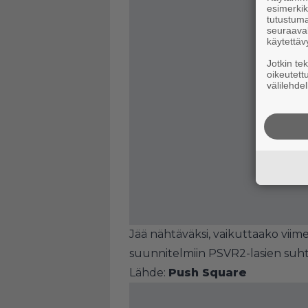
esimerkiks
tutustuma
seuraaval
käytettäv
Jotkin te
oikeutett
välilehdel
Jää nähtäväksi, vaikuttaako vii
suunnitelmiin PSVR2-lasien suh
Lähde:
Push Square