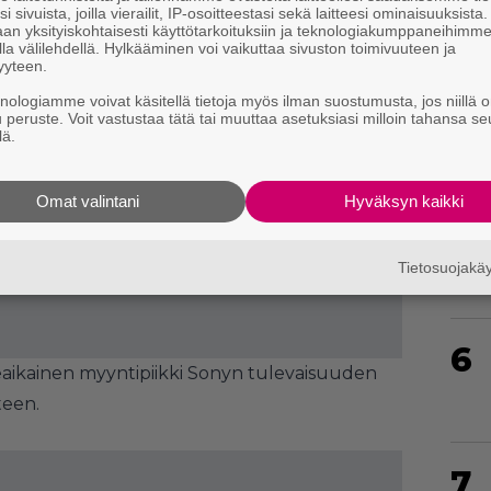
i sivuista, joilla vierailit, IP-osoitteestasi sekä laitteesi ominaisuuksista
an yksityiskohtaisesti käyttötarkoituksiin ja teknologiakumppaneihimm
la välilehdellä. Hylkääminen voi vaikuttaa sivuston toimivuuteen ja
yyteen.
4
knologiamme voivat käsitellä tietoja myös ilman suostumusta, jos niillä o
u peruste. Voit vastustaa tätä tai muuttaa asetuksiasi milloin tahansa se
lä.
5
Omat valintani
Hyväksyn kaikki
Tietosuojak
6
meaikainen myyntipiikki Sonyn tulevaisuuden
teen.
7