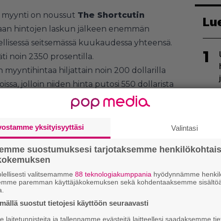
n myynti on noussut
The Shortcutin
Lu
an hintojen laskun jälkeen enemmän
llisessä seitsemässä kuukaudessa yhteensä.
1
i noin 2350 prosentilla.
 myyntihintaa hiljattain noin 200 dollarilla
ssa, jolloin niiden hinta putosi 550 dollarista
ikuttaa houkutelleen pelaajia sukeltamaan
2
t tukeaan PSVR2-laitteelle sen vähäisen
vostamme yksityisyyttäsi
Valintasi
isointiin
Sonyn lopettaneen lähes kaiken
semme suostumuksesi tarjotaksemme henkilökohtai
ökokemuksen
lellisesti valitsemamme
88 teknologiakumppania
hyödynnämme henkilö
semme paremman käyttäjäkokemuksen sekä kohdentaaksemme sisältöä
3
a.
ällä suostut tietojesi käyttöön seuraavasti
laitetunnisteita ja tallennamme evästeitä laitteellesi saadaksemme tie