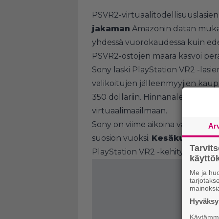
PSVR2-virtuaalitodellisuuslasie
jakaman
Amazonin datan muka
yhdessä vuorokaudessa kuin ede
PSVR2-ostojen määrä kasvoi perät
Sony laski PlayStation VR2 -lasien
valikoitujen jälleenmyyjien kaupoi
350 dollariin. Hinnanalennus va
virtuaalimaailmaan.
Sony on viime aikoina vähentäny
Ar
suosion vuoksi.
Kesäkuussa uut
Tarvit
PlayStation VR2 -kehityksen.
käytt
Me ja huo
tarjotak
mainoksi
Hyväksym
Käytämme 