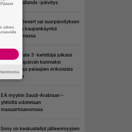
Recon Wildlands -päivitys
. Pääset
e
Crimson Desert sai suurpäivityksen
n siihen
– uudistaa kaupankäyntiä
uraavalla
pelimaailmassa
Baldur’s Gate 3 -kehittäjä julkaisi
pelin vuosipäivän kunniaksi
tilastotietoja pelaajien erikoisista
äytäntömme
valinnoista
EA myytiin Saudi-Arabiaan –
yhtiöltä odotetaan
massairtisanomisia
Sony on keskustellut jälleenmyyjien