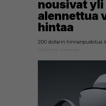
nousivat yl
alennettua v
hintaa
200 dollarin hinnanpudotus in
4.8.2024 11:05
Tuomas Ahola