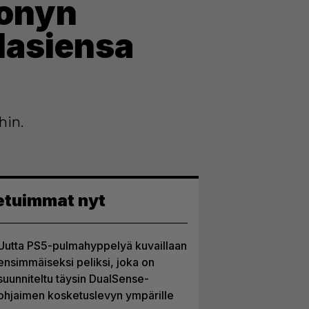
Sonyn
slasiensa
hin.
etuimmat nyt
Uutta PS5-pulmahyppelyä kuvaillaan
ensimmäiseksi peliksi, joka on
suunniteltu täysin DualSense-
ohjaimen kosketuslevyn ympärille