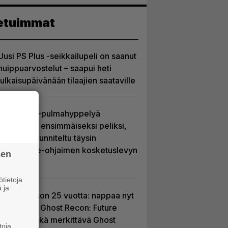
etuimmat
Uusi PS Plus -seikkailupeli on saanut
huippuarvostelut – saapui heti
julkaisupäivänään tilaajien saataville
Uutta PS5-pulmahyppelyä
kuvaillaan ensimmäiseksi peliksi,
joka on suunniteltu täysin
DualSense-ohjaimen kosketuslevyn
sen
ympärille
tietoja
 ja
Ghost Recon 25 vuotta: nappaa nyt
ilmaiseksi Ghost Recon: Future
Soldier sekä merkittävä Ghost
toja