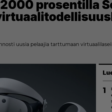
i 2000 prosentilla 
irtuaalitodellisuu
nosti uusia pelaajia tarttumaan virtuaalilasei
Lu
1