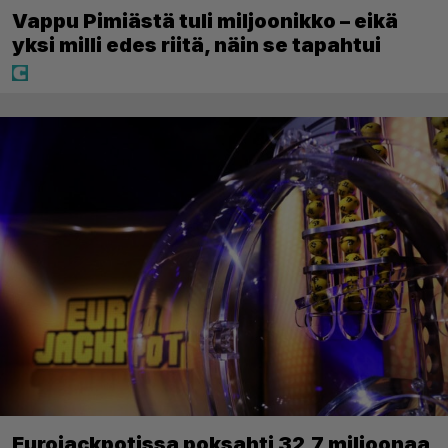
Vappu Pimiästä tuli miljoonikko – eikä
yksi milli edes riitä, näin se tapahtui
Eurojackpotissa poksahti 32,7 miljoonaa,