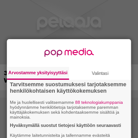
30-vuotias Quake sai uuden episodin
Arvostamme yksityisyyttäsi
Valintasi
Wolfenstein-kehittäjiltä
Tarvitsemme suostumuksesi tarjotaksemme
henkilökohtaisen käyttökokemuksen
Me ja huolellisesti valitsemamme
88 teknologiakumppania
hyödynnämme henkilötietoja tarjotaksemme paremman
käyttäjäkokemuksen sekä kohdentaaksemme sisältöä ja
mainoksia.
Hyväksymällä suostut tietojesi käyttöön seuraavasti
Käytämme laitetunnisteita ja tallennamme evästeitä