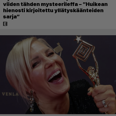
viiden tähden mysteerileffa – ”Huikean
hienosti kirjoitettu yllätyskäänteiden
sarja”