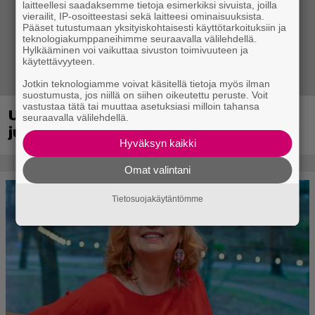
laitteellesi saadaksemme tietoja esimerkiksi sivuista, joilla
vierailit, IP-osoitteestasi sekä laitteesi ominaisuuksista.
Pääset tutustumaan yksityiskohtaisesti käyttötarkoituksiin ja
teknologiakumppaneihimme seuraavalla välilehdellä.
Hylkääminen voi vaikuttaa sivuston toimivuuteen ja
käytettävyyteen.
Jotkin teknologiamme voivat käsitellä tietoja myös ilman
suostumusta, jos niillä on siihen oikeutettu peruste. Voit
vastustaa tätä tai muuttaa asetuksiasi milloin tahansa
Uraauurtava formulapeliklassikko
seuraavalla välilehdellä.
julkaistiin uudistettuna nykykonsoleille
Hyväksyn kaikki
Omat valintani
Tietosuojakäytäntömme