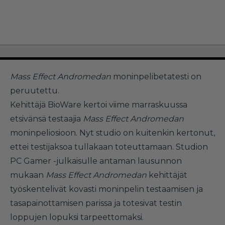
Mass Effect Andromedan
moninpelibetatesti on
peruutettu.
Kehittäjä BioWare kertoi viime marraskuussa
etsivänsä testaajia
Mass Effect Andromedan
moninpeliosioon. Nyt studio on kuitenkin kertonut,
ettei testijaksoa tullakaan toteuttamaan. Studion
PC Gamer -julkaisulle antaman lausunnon
mukaan
Mass Effect Andromedan
kehittäjät
työskentelivät kovasti moninpelin testaamisen ja
tasapainottamisen parissa ja totesivat testin
loppujen lopuksi tarpeettomaksi.