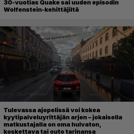
30-vuotias Quake sai uuden episodin
Wolfenstein-kehittäjiltä
Tulevassa ajopelissä voi kokea
kyytipalveluyrittäjän arjen – jokaisella
matkustajalla on oma hulvaton,
koskettava tai outo tarinansa