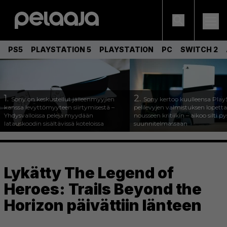
PS5
PLAYSTATION 5
PLAYSTATION
PC
SWITCH 2
1.
2.
Sony on keskustellut jälleenmyyjien
Sony kertoo kuulleensa Play
kanssa levyttömyyteen siirtymisestä –
pelilevyjen valmistuksen lopett
Yhdysvalloissa pelejä myydään
nousseen kritiikin – aikoo silti p
latauskoodin sisältävissä koteloissa
suunnitelmassaan
Lykätty The Legend of
Heroes: Trails Beyond the
Horizon päivättiin länteen