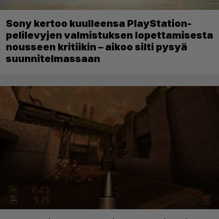
Sony kertoo kuulleensa PlayStation-
pelilevyjen valmistuksen lopettamisesta
nousseen kritiikin – aikoo silti pysyä
suunnitelmassaan