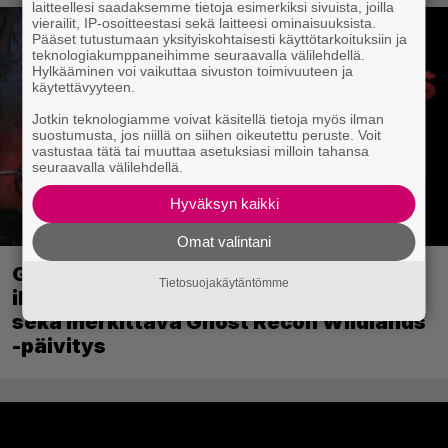
laitteellesi saadaksemme tietoja esimerkiksi sivuista, joilla
vierailit, IP-osoitteestasi sekä laitteesi ominaisuuksista.
Pääset tutustumaan yksityiskohtaisesti käyttötarkoituksiin ja
teknologiakumppaneihimme seuraavalla välilehdellä.
Hylkääminen voi vaikuttaa sivuston toimivuuteen ja
käytettävyyteen.
Jotkin teknologiamme voivat käsitellä tietoja myös ilman
suostumusta, jos niillä on siihen oikeutettu peruste. Voit
vastustaa tätä tai muuttaa asetuksiasi milloin tahansa
seuraavalla välilehdellä.
Hyväksyn kaikki
Omat valintani
Ghost Recon 25 vuotta: nappaa nyt
Tietosuojakäytäntömme
ilmaiseksi Ghost Recon: Future Soldier
sekä merkittävä Ghost Recon Wildlands
-päivitys