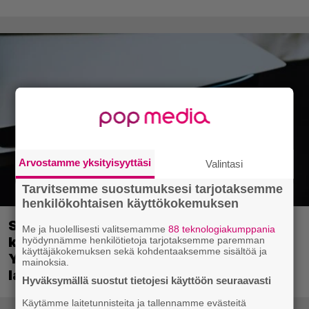
Arvostamme yksityisyyttäsi
Valintasi
Tarvitsemme suostumuksesi tarjotaksemme
henkilökohtaisen käyttökokemuksen
Sony on keskustellut jälleenmyyjien
Me ja huolellisesti valitsemamme
88 teknologiakumppania
kanssa levyttömyyteen siirtymisestä –
hyödynnämme henkilötietoja tarjotaksemme paremman
käyttäjäkokemuksen sekä kohdentaaksemme sisältöä ja
Yhdysvalloissa pelejä myydään
mainoksia.
latauskoodin sisältävissä koteloissa
Hyväksymällä suostut tietojesi käyttöön seuraavasti
Käytämme laitetunnisteita ja tallennamme evästeitä