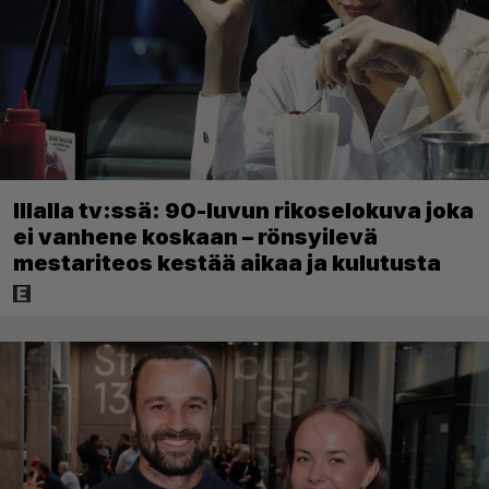
Illalla tv:ssä: 90-luvun rikoselokuva joka
ei vanhene koskaan – rönsyilevä
mestariteos kestää aikaa ja kulutusta