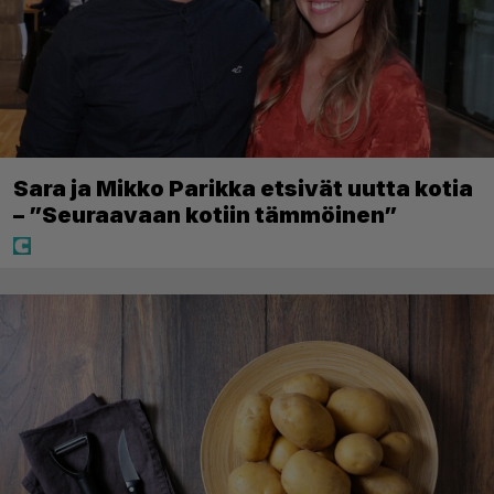
Sara ja Mikko Parikka etsivät uutta kotia
– ”Seuraavaan kotiin tämmöinen”