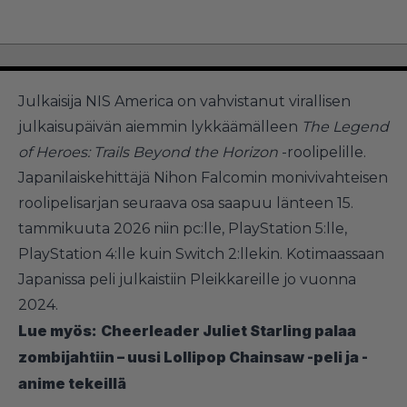
Julkaisija NIS America on vahvistanut virallisen
julkaisupäivän aiemmin lykkäämälleen
The Legend
of Heroes: Trails Beyond the Horizon
-roolipelille.
Japanilaiskehittäjä Nihon Falcomin monivivahteisen
roolipelisarjan seuraava osa saapuu länteen 15.
tammikuuta 2026 niin pc:lle, PlayStation 5:lle,
PlayStation 4:lle kuin Switch 2:llekin. Kotimaassaan
Japanissa peli julkaistiin Pleikkareille jo vuonna
2024.
Lue myös:
Cheerleader Juliet Starling palaa
zombijahtiin – uusi Lollipop Chainsaw -peli ja -
anime tekeillä