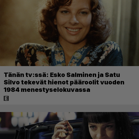
Tänän tv:ssä: Esko Salminen ja Satu
Silvo tekevät hienot pääroolit vuoden
1984 menestyselokuvassa