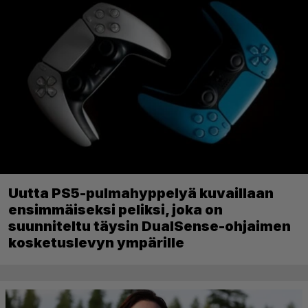
Uutta PS5-pulmahyppelyä kuvaillaan
ensimmäiseksi peliksi, joka on
suunniteltu täysin DualSense-ohjaimen
kosketuslevyn ympärille