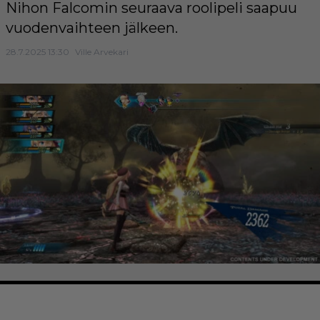
Nihon Falcomin seuraava roolipeli saapuu
vuodenvaihteen jälkeen.
28.7.2025 13:30
Ville Arvekari