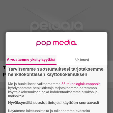
Arvostamme yksityisyyttäsi
Valintasi
Tässä ovat seuraavat Xbox Game Pass -
Tarvitsemme suostumuksesi tarjotaksemme
pelit
henkilökohtaisen käyttökokemuksen
Me ja huolellisesti valitsemamme
88 teknologiakumppania
hyödynnämme henkilötietoja tarjotaksemme paremman
käyttäjäkokemuksen sekä kohdentaaksemme sisältöä ja
mainoksia.
Hyväksymällä suostut tietojesi käyttöön seuraavasti
Käytämme laitetunnisteita ja tallennamme evästeitä