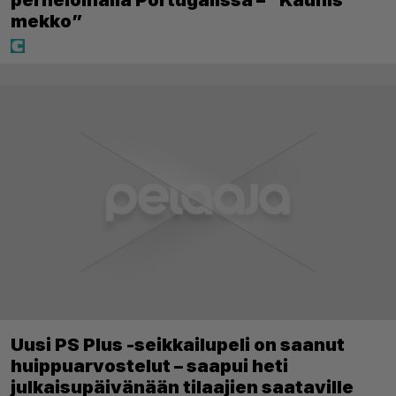
mekko”
Uusi PS Plus -seikkailupeli on saanut
huippuarvostelut – saapui heti
julkaisupäivänään tilaajien saataville