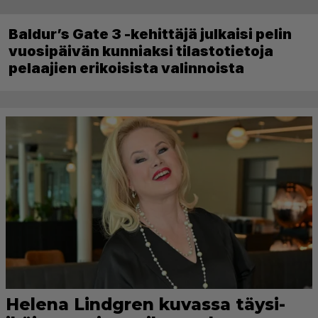
Baldur’s Gate 3 -kehittäjä julkaisi pelin
vuosipäivän kunniaksi tilastotietoja
pelaajien erikoisista valinnoista