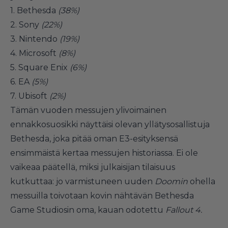
1. Bethesda
(38%)
2. Sony
(22%)
3. Nintendo
(19%)
4. Microsoft
(8%)
5. Square Enix
(6%)
6. EA
(5%)
7. Ubisoft
(2%)
Tämän vuoden messujen ylivoimainen
ennakkosuosikki näyttäisi olevan yllätysosallistuja
Bethesda, joka pitää
oman E3-esityksensä
ensimmäistä kertaa messujen historiassa. Ei ole
vaikeaa päätellä, miksi julkaisijan tilaisuus
kutkuttaa: jo varmistuneen uuden
Doomin
ohella
messuilla toivotaan kovin nähtävän Bethesda
Game Studiosin oma, kauan odotettu
Fallout 4.