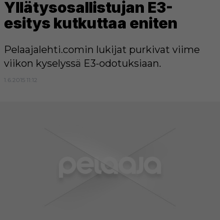
Yllätysosallistujan E3-
esitys kutkuttaa eniten
Pelaajalehti.comin lukijat purkivat viime
viikon kyselyssä E3-odotuksiaan.
1.6.2015 11:12