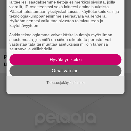
laitteellesi saadaksemme tietoja esimerkiksi sivuista, joilla
vierailit, IP-osoitteestasi sekä laitteesi ominaisuuksista.
Pääset tutustumaan yksityiskohtaisesti käyttötarkoituksiin ja
teknologiakumppaneihimme seuraavalla välilehdellä.
Hylkääminen voi vaikuttaa sivuston toimivuuteen ja
käytettävyyteen.
Jotkin teknologiamme voivat käsitellä tietoja myös ilman
suostumusta, jos niillä on siihen oikeutettu peruste. Voit
vastustaa tätä tai muuttaa asetuksiasi milloin tahansa
seuraavalla välilehdellä.
PS1-ajan klassikkoloikinta Croc 2 palaa
Hyväksyn kaikki
uudistettuna nykykonsoleille ja PC:lle
Omat valintani
Tietosuojakäytäntömme