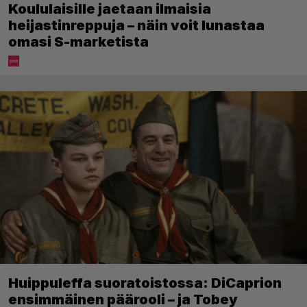
Koululaisille jaetaan ilmaisia
heijastinreppuja – näin voit lunastaa
omasi S-marketista
Huippuleffa suoratoistossa: DiCaprion
ensimmäinen päärooli – ja Tobey