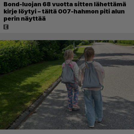
Bond-luojan 68 vuotta sitten lähettämä
kirje löytyi – tältä 007-hahmon piti alun
perin näyttää