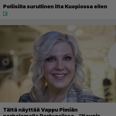
Poliisilla surullinen ilta Kuopiossa eilen
Tältä näyttää Vappu Pimiän
perhelomalla Portugalissa – ”Kaunis