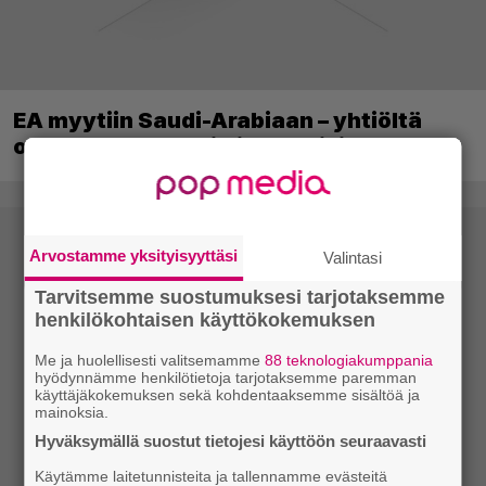
EA myytiin Saudi-Arabiaan – yhtiöltä
odotetaan massairtisanomisia
Arvostamme yksityisyyttäsi
Valintasi
Tarvitsemme suostumuksesi tarjotaksemme
henkilökohtaisen käyttökokemuksen
Me ja huolellisesti valitsemamme
88 teknologiakumppania
hyödynnämme henkilötietoja tarjotaksemme paremman
käyttäjäkokemuksen sekä kohdentaaksemme sisältöä ja
mainoksia.
Hyväksymällä suostut tietojesi käyttöön seuraavasti
Käytämme laitetunnisteita ja tallennamme evästeitä