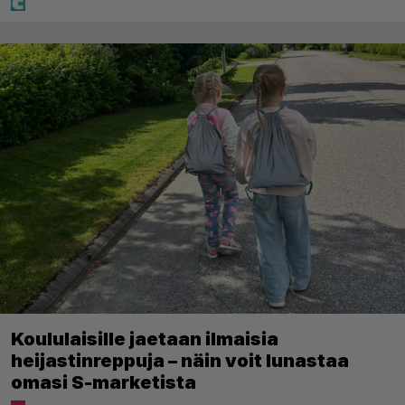
Koululaisille jaetaan ilmaisia
heijastinreppuja – näin voit lunastaa
omasi S-marketista