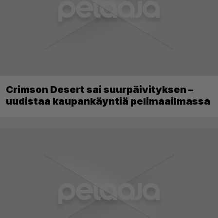
Crimson Desert sai suurpäivityksen –
uudistaa kaupankäyntiä pelimaailmassa