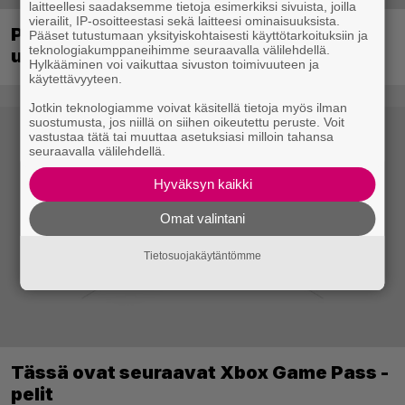
laitteellesi saadaksemme tietoja esimerkiksi sivuista, joilla
vierailit, IP-osoitteestasi sekä laitteesi ominaisuuksista.
PS1-ajan klassikkoloikinta Croc 2 palaa
Pääset tutustumaan yksityiskohtaisesti käyttötarkoituksiin ja
teknologiakumppaneihimme seuraavalla välilehdellä.
uudistettuna nykykonsoleille ja PC:lle
Hylkääminen voi vaikuttaa sivuston toimivuuteen ja
käytettävyyteen.
Jotkin teknologiamme voivat käsitellä tietoja myös ilman
suostumusta, jos niillä on siihen oikeutettu peruste. Voit
vastustaa tätä tai muuttaa asetuksiasi milloin tahansa
seuraavalla välilehdellä.
Hyväksyn kaikki
Omat valintani
Tietosuojakäytäntömme
Tässä ovat seuraavat Xbox Game Pass -
pelit