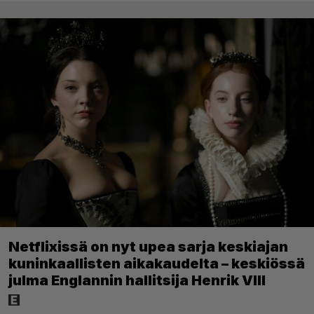
Netflixissä on nyt upea sarja keskiajan
kuninkaallisten aikakaudelta – keskiössä
julma Englannin hallitsija Henrik VIII