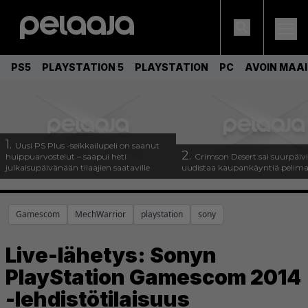
PS5
PLAYSTATION 5
PLAYSTATION
PC
AVOIN MAA
1.
Uusi PS Plus -seikkailupeli on saanut
2.
huippuarvostelut – saapui heti
Crimson Desert sai suurpäivi
julkaisupäivänään tilaajien saataville
uudistaa kaupankäyntiä pelim
Gamescom
MechWarrior
playstation
sony
Live-lähetys: Sonyn
PlayStation Gamescom 2014
-lehdistötilaisuus