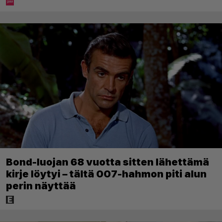
Bond-luojan 68 vuotta sitten lähettämä
kirje löytyi – tältä 007-hahmon piti alun
perin näyttää