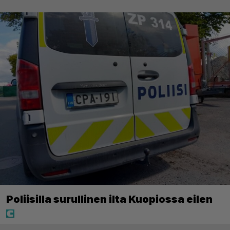
Poliisilla surullinen ilta Kuopiossa eilen