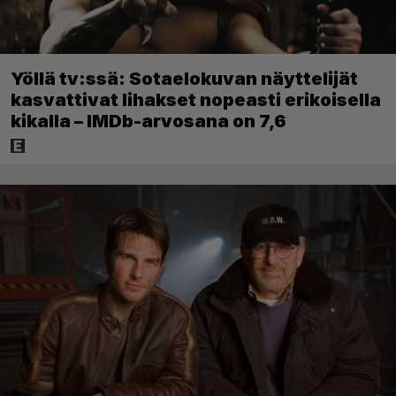
Yöllä tv:ssä: Sotaelokuvan näyttelijät
kasvattivat lihakset nopeasti erikoisella
kikalla – IMDb-arvosana on 7,6