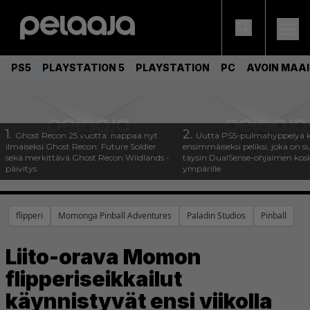
PS5
PLAYSTATION 5
PLAYSTATION
PC
AVOIN MAA
1.
2.
Ghost Recon 25 vuotta: nappaa nyt
Uutta PS5-pulmahyppelyä k
ilmaiseksi Ghost Recon: Future Soldier
ensimmäiseksi peliksi, joka on s
sekä merkittävä Ghost Recon Wildlands -
täysin DualSense-ohjaimen kos
päivitys
ympärille
flipperi
Momonga Pinball Adventures
Paladin Studios
Pinball
Liito-orava Momon
flipperiseikkailut
käynnistyvät ensi viikolla