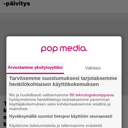
-päivitys
Arvostamme yksityisyyttäsi
Valintasi
Tarvitsemme suostumuksesi tarjotaksemme
henkilökohtaisen käyttökokemuksen
Me ja huolellisesti valitsemamme
88 teknologiakumppania
hyödynnämme henkilötietoja tarjotaksemme paremman
Tulevassa ajopelissä voi kokea
käyttäjäkokemuksen sekä kohdentaaksemme sisältöä ja
mainoksia.
kyytipalveluyrittäjän arjen – jokaisella
Hyväksymällä suostut tietojesi käyttöön seuraavasti
matkustajalla on oma hulvaton,
koskettava tai outo tarinansa
Käytämme laitetunnisteita ja tallennamme evästeitä