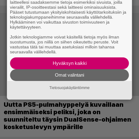
laitteellesi saadaksemme tietoja esimerkiksi sivuista, joilla
vierailit, IP-osoitteestasi sekä laitteesi ominaisuuksista.
Pääset tutustumaan yksityiskohtaisesti käyttötarkoituksiin ja
teknologiakumppaneihimme seuraavalla välilehdellä.
Hylkääminen voi vaikuttaa sivuston toimivuuteen ja
käytettävyyteen.
Jotkin teknologiamme voivat käsitellä tietoja myös ilman
suostumusta, jos niillä on siihen oikeutettu peruste. Voit
vastustaa tätä tai muuttaa asetuksiasi milloin tahansa
seuraavalla välilehdellä.
Hyväksyn kaikki
Omat valintani
Tietosuojakäytäntömme
Uutta PS5-pulmahyppelyä kuvaillaan
ensimmäiseksi peliksi, joka on
suunniteltu täysin DualSense-ohjaimen
kosketuslevyn ympärille