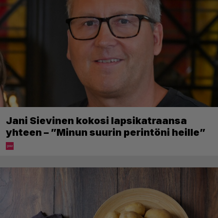
Jani Sievinen kokosi lapsikatraansa
yhteen – ”Minun suurin perintöni heille”