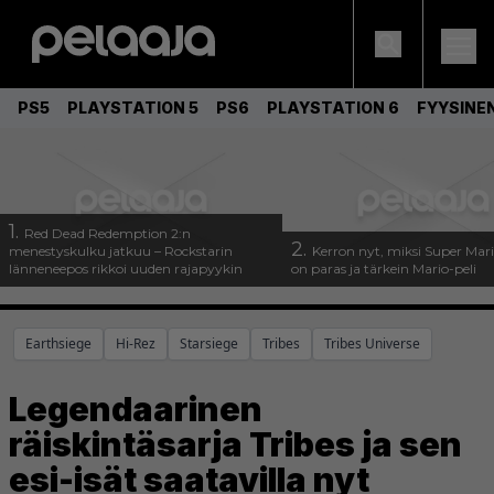
PS5
PLAYSTATION 5
PS6
PLAYSTATION 6
FYYSINE
1.
Red Dead Redemption 2:n
2.
menestyskulku jatkuu – Rockstarin
Kerron nyt, miksi Super Mar
länneneepos rikkoi uuden rajapyykin
on paras ja tärkein Mario-peli
Earthsiege
Hi-Rez
Starsiege
Tribes
Tribes Universe
Legendaarinen
räiskintäsarja Tribes ja sen
esi-isät saatavilla nyt