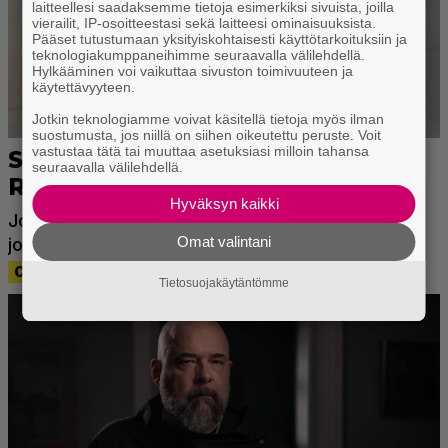
laitteellesi saadaksemme tietoja esimerkiksi sivuista, joilla
vierailit, IP-osoitteestasi sekä laitteesi ominaisuuksista.
Pääset tutustumaan yksityiskohtaisesti käyttötarkoituksiin ja
teknologiakumppaneihimme seuraavalla välilehdellä.
Hylkääminen voi vaikuttaa sivuston toimivuuteen ja
käytettävyyteen.
Jotkin teknologiamme voivat käsitellä tietoja myös ilman
suostumusta, jos niillä on siihen oikeutettu peruste. Voit
vastustaa tätä tai muuttaa asetuksiasi milloin tahansa
seuraavalla välilehdellä.
Hyväksyn kaikki
Omat valintani
Tietosuojakäytäntömme