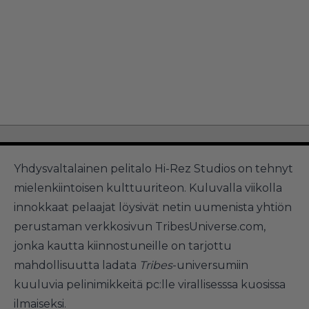
Yhdysvaltalainen pelitalo Hi-Rez Studios on tehnyt
mielenkiintoisen kulttuuriteon. Kuluvalla viikolla
innokkaat pelaajat löysivät netin uumenista yhtiön
perustaman verkkosivun
TribesUniverse.com
,
jonka kautta kiinnostuneille on tarjottu
mahdollisuutta ladata
Tribes
-universumiin
kuuluvia pelinimikkeitä pc:lle virallisesssa kuosissa
ilmaiseksi.