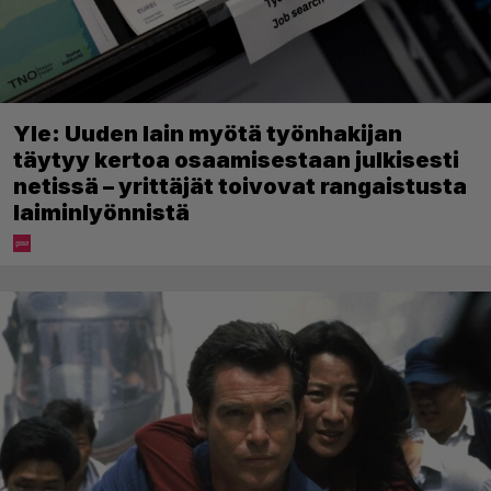
Yle: Uuden lain myötä työnhakijan
täytyy kertoa osaamisestaan julkisesti
netissä – yrittäjät toivovat rangaistusta
laiminlyönnistä