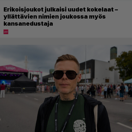
Erikoisjoukot julkaisi uudet kokelaat –
yllättävien nimien joukossa myös
kansanedustaja