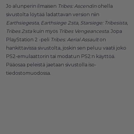
Jo alunperin ilmaisen
Tribes: Ascendin
ohella
sivustolta löytää ladattavan version niin
Earthsiegesta,
Earthsiege 2:sta
,
Starsiege: Tribesista
,
Tribes 2:sta
kuin myös
Tribes Vengeancesta.
Jopa
PlayStation 2 -peli
Tribes: Aerial Assault
on
hankittavissa sivustolta, joskin sen peluu vaatii joko
PS2-emulaattorin tai modatun PS2:n käyttöä.
Pääosaa peleistä jaetaan sivustolla iso-
tiedostomuodossa.