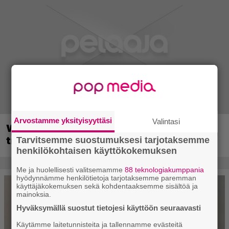
Arvostamme yksityisyyttäsi
Valintasi
Wreckfest 2 sai rallienglannintäyteisen
trailerin
Tarvitsemme suostumuksesi tarjotaksemme
henkilökohtaisen käyttökokemuksen
Me ja huolellisesti valitsemamme
88 teknologiakumppania
hyödynnämme henkilötietoja tarjotaksemme paremman
käyttäjäkokemuksen sekä kohdentaaksemme sisältöä ja
mainoksia.
Hyväksymällä suostut tietojesi käyttöön seuraavasti
Käytämme laitetunnisteita ja tallennamme evästeitä