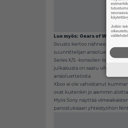
esimerkiks
tutustuma
seuraaval
käytettäv
Jotkin te
oikeutett
Lue myös:
Gears of War: E-Day 
välilehdel
Sivusto kertoo nähneensä
Gears
suunnittelijan ansioluettelon, jo
Series X/S -konsolien lisäksi myö
julkaisusta on saatu vihiä Undea
ansioluettelosta.
Xbox ei ole vahvistanut kummanka
ovat kuitenkin jo aiemmin aloitta
Myös Sony näyttää
viimeaikaiste
panostuksiaan yhteistyöhön Nint