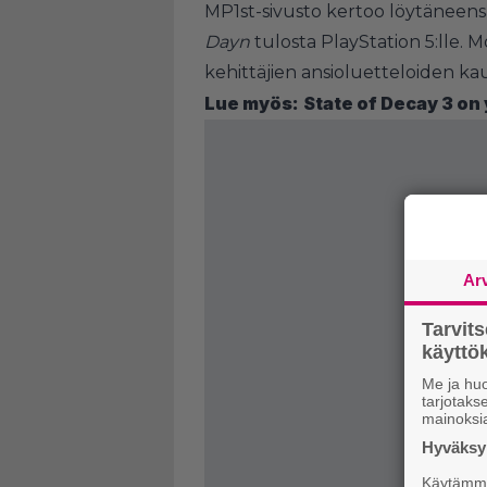
MP1st-sivusto kertoo löytäneensä
Dayn
tulosta PlayStation 5:lle. 
kehittäjien ansioluetteloiden kau
Lue myös:
State of Decay 3 on 
Ar
Tarvit
käytt
Me ja huo
tarjotak
mainoksi
Hyväksym
Käytämme 