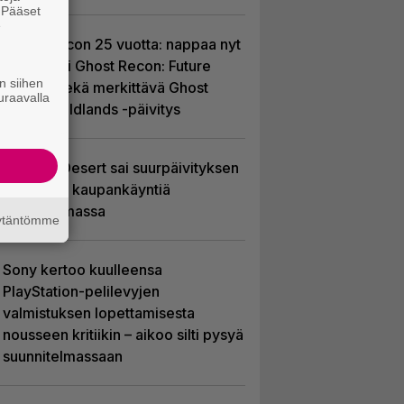
. Pääset
e
Ghost Recon 25 vuotta: nappaa nyt
ilmaiseksi Ghost Recon: Future
n siihen
Soldier sekä merkittävä Ghost
uraavalla
Recon Wildlands -päivitys
Crimson Desert sai suurpäivityksen
– uudistaa kaupankäyntiä
pelimaailmassa
äytäntömme
Sony kertoo kuulleensa
PlayStation-pelilevyjen
valmistuksen lopettamisesta
nousseen kritiikin – aikoo silti pysyä
suunnitelmassaan