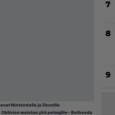
7
8
9
levat Nintendolle ja Xboxille
: Oblivion maistuu yhä pelaajille – Bethesda