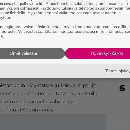
i sivuista, joilla vierailit, IP-osoitteestasi sekä laitteesi ominaisuuksista
an yksityiskohtaisesti käyttötarkoituksiin ja teknologiakumppaneihimm
la välilehdellä. Hylkääminen voi vaikuttaa sivuston toimivuuteen ja
4
yyteen.
knologiamme voivat käsitellä tietoja myös ilman suostumusta, jos niillä o
u peruste. Voit vastustaa tätä tai muuttaa asetuksiasi milloin tahansa se
vie pelaajat sarjan syntyhetkiin
lä.
 of War: E-Dayn
parissa työskentelevän
ssa pelin mainitaan ilmestyvän pc:n ja Xbox
5
Omat valintani
Hyväksyn kaikki
s PS5:lle. Myös
State of Decay 3:n
PS5-
d Labs -studiossa työskentelevän kehittäjän
Tietosuojak
an pelin PlayStation-julkaisua. Kilpailijat
6
neet peliensä tuomisen toistensa alustoille.
n tietojen perusteella
vahvistavan
endon ja Xboxin kanssa.