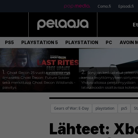
Como.fi
Episodi.fi
E
PS5
PLAYSTATION 5
PLAYSTATION
PC
AVOIN 
1.
2.
Ghost Recon 25 vuotta: nappaa nyt
Sony on keskustellut jälleen
ilmaiseksi Ghost Recon: Future Soldier
kanssa levyttömyyteen siirtymis
sekä merkittävä Ghost Recon Wildlands -
Yhdysvalloissa pelejä myydään
päivitys
latauskoodin sisältävissä koteloi
Gears of War: E-Day
playstation
ps5
St
Lähteet: Xbo