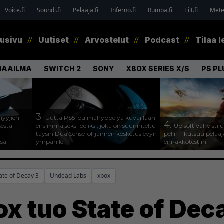
Voice.fi
Soundi.fi
Pelaaja.fi
Inferno.fi
Rumba.fi
Tilt.fi
Metel
tusivu
Uutiset
Arvostelut
Podcast
Tilaa l
MAAILMA
SWITCH 2
SONY
XBOX SERIES X/S
PS PL
3.
myyjien
Uutta PS5-pulmahyppelyä kuvaillaan
4.
estä –
ensimmäiseksi peliksi, joka on suunniteltu
Ubisoft vahvisti
täysin DualSense-ohjaimen kosketuslevyn
pelin – kutsuu pela
ssa
ympärille
ennakkotestiin
ate of Decay 3
Undead Labs
xbox
x tuo State of Deca