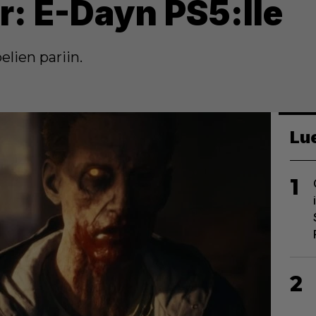
r: E-Dayn PS5:lle
lien pariin.
Lu
1
2