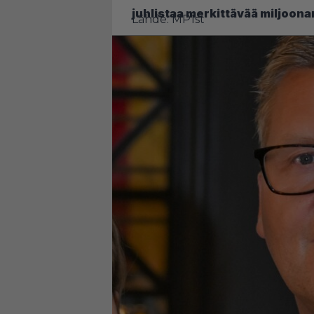
juhlistaa merkittävää miljoona
Lähde:
MP1st