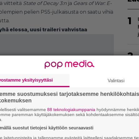
 viitteitä
State of Decay 3:n
ja
Gears of War: E-
Molempien pelien PS5-julkaisusta on saatu vihiä
1
tta.
yhä elossa, uusi traileri vahvistaa
2
vostamme yksityisyyttäsi
Valintasi
semme suostumuksesi tarjotaksemme henkilökohtai
ökokemuksen
3
lellisesti valitsemamme
88 teknologiakumppania
hyödynnämme henkilö
semme paremman käyttäjäkokemuksen sekä kohdentaaksemme sisältöä
a.
ällä suostut tietojesi käyttöön seuraavasti
laitetunnisteita ja tallennamme evästeitä laitteellesi saadaksemme tie