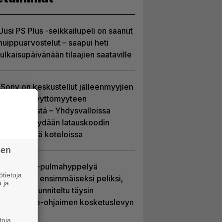
Uusi PS Plus -seikkailupeli on saanut
huippuarvostelut – saapui heti
julkaisupäivänään tilaajien saataville
Sony on keskustellut jälleenmyyjien
kanssa levyttömyyteen
siirtymisestä – Yhdysvalloissa
pelejä myydään latauskoodin
sisältävissä koteloissa
sen
Uutta PS5-pulmahyppelyä
tietoja
kuvaillaan ensimmäiseksi peliksi,
 ja
joka on suunniteltu täysin
DualSense-ohjaimen kosketuslevyn
ympärille
toja