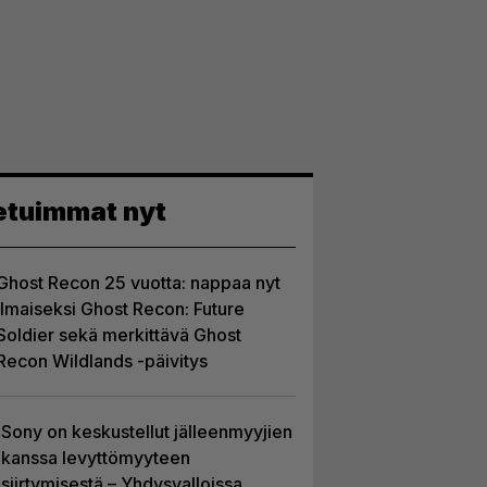
etuimmat nyt
Ghost Recon 25 vuotta: nappaa nyt
ilmaiseksi Ghost Recon: Future
Soldier sekä merkittävä Ghost
Recon Wildlands -päivitys
Sony on keskustellut jälleenmyyjien
kanssa levyttömyyteen
siirtymisestä – Yhdysvalloissa