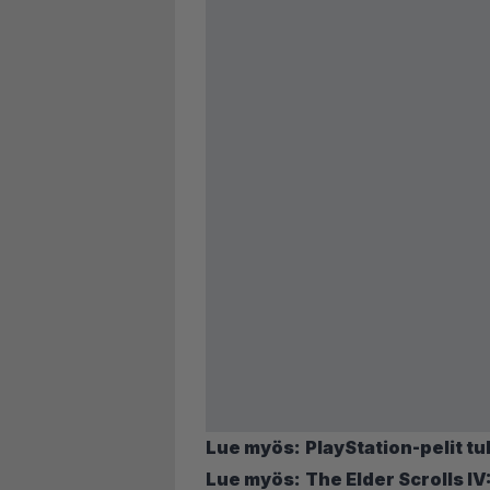
Lue myös:
PlayStation-pelit tu
Lue myös:
The Elder Scrolls IV