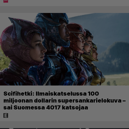
Scifihetki: Ilmaiskatselussa 100
miljoonan dollarin supersankarielokuva –
sai Suomessa 4017 katsojaa