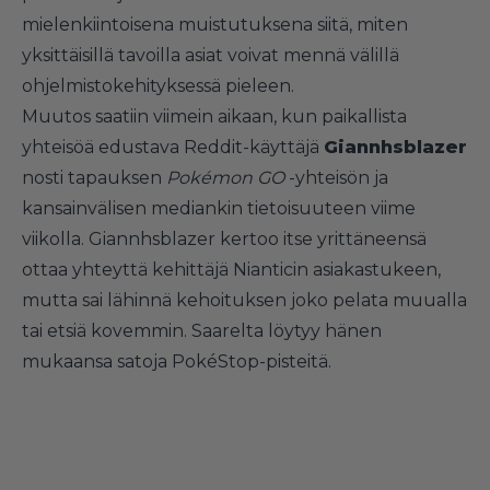
mielenkiintoisena muistutuksena siitä, miten
yksittäisillä tavoilla asiat voivat mennä välillä
ohjelmistokehityksessä pieleen.
Muutos saatiin viimein aikaan, kun paikallista
yhteisöä edustava Reddit-käyttäjä
Giannhsblazer
nosti tapauksen
Pokémon GO
-yhteisön ja
kansainvälisen mediankin tietoisuuteen viime
viikolla. Giannhsblazer kertoo itse yrittäneensä
ottaa yhteyttä kehittäjä Nianticin asiakastukeen,
mutta sai lähinnä kehoituksen joko pelata muualla
tai etsiä kovemmin. Saarelta löytyy hänen
mukaansa satoja PokéStop-pisteitä.