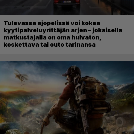
Tulevassa ajopelissä voi kokea
kyytipalveluyrittäjän arjen – jokaisella
matkustajalla on oma hulvaton,
koskettava tai outo tarinansa