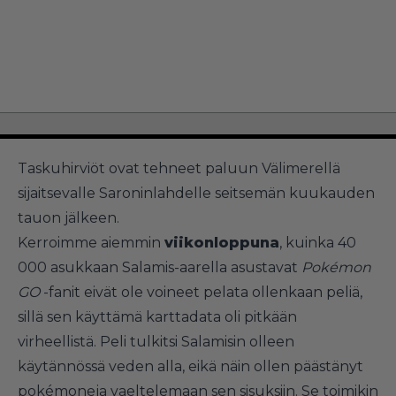
Taskuhirviöt ovat tehneet paluun Välimerellä
sijaitsevalle Saroninlahdelle seitsemän kuukauden
tauon jälkeen.
Kerroimme aiemmin
viikonloppuna
, kuinka 40
000 asukkaan Salamis-aarella asustavat
Pokémon
GO
-fanit eivät ole voineet pelata ollenkaan peliä,
sillä sen käyttämä karttadata oli pitkään
virheellistä. Peli tulkitsi Salamisin olleen
käytännössä veden alla, eikä näin ollen päästänyt
pokémoneja vaeltelemaan sen sisuksiin. Se toimikin