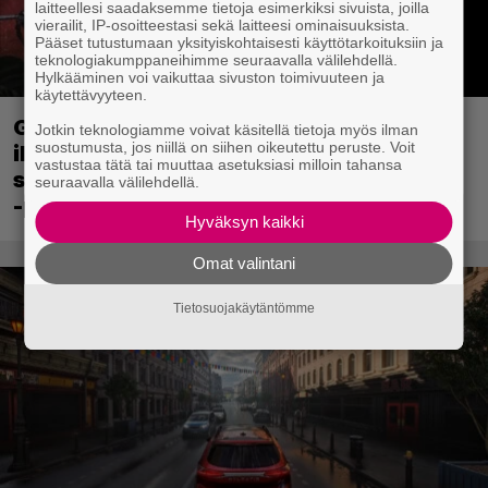
laitteellesi saadaksemme tietoja esimerkiksi sivuista, joilla
vierailit, IP-osoitteestasi sekä laitteesi ominaisuuksista.
Pääset tutustumaan yksityiskohtaisesti käyttötarkoituksiin ja
teknologiakumppaneihimme seuraavalla välilehdellä.
Hylkääminen voi vaikuttaa sivuston toimivuuteen ja
käytettävyyteen.
Ghost Recon 25 vuotta: nappaa nyt
Jotkin teknologiamme voivat käsitellä tietoja myös ilman
suostumusta, jos niillä on siihen oikeutettu peruste. Voit
ilmaiseksi Ghost Recon: Future Soldier
vastustaa tätä tai muuttaa asetuksiasi milloin tahansa
sekä merkittävä Ghost Recon Wildlands
seuraavalla välilehdellä.
-päivitys
Hyväksyn kaikki
Omat valintani
Tietosuojakäytäntömme