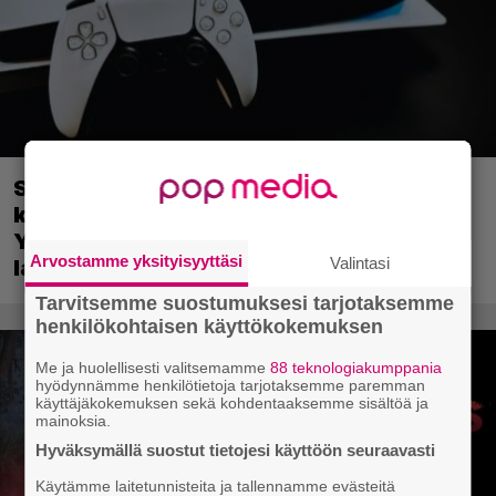
Sony on keskustellut jälleenmyyjien
kanssa levyttömyyteen siirtymisestä –
Yhdysvalloissa pelejä myydään
Arvostamme yksityisyyttäsi
Valintasi
latauskoodin sisältävissä koteloissa
Tarvitsemme suostumuksesi tarjotaksemme
henkilökohtaisen käyttökokemuksen
Me ja huolellisesti valitsemamme
88 teknologiakumppania
hyödynnämme henkilötietoja tarjotaksemme paremman
käyttäjäkokemuksen sekä kohdentaaksemme sisältöä ja
mainoksia.
Hyväksymällä suostut tietojesi käyttöön seuraavasti
Käytämme laitetunnisteita ja tallennamme evästeitä