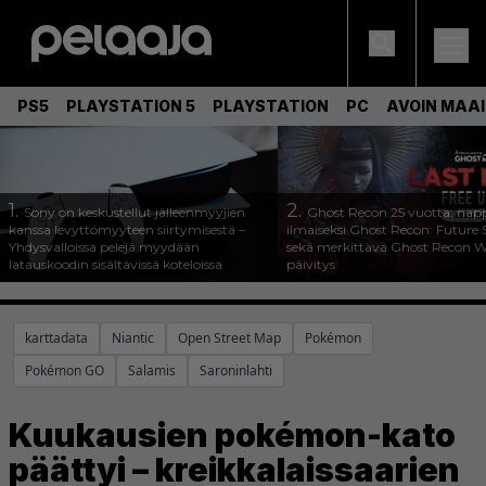
PS5
PLAYSTATION 5
PLAYSTATION
PC
AVOIN MAA
1.
2.
Sony on keskustellut jälleenmyyjien
Ghost Recon 25 vuotta: nap
kanssa levyttömyyteen siirtymisestä –
ilmaiseksi Ghost Recon: Future S
Yhdysvalloissa pelejä myydään
sekä merkittävä Ghost Recon Wi
latauskoodin sisältävissä koteloissa
päivitys
karttadata
Niantic
Open Street Map
Pokémon
Pokémon GO
Salamis
Saroninlahti
Kuukausien pokémon-kato
päättyi – kreikkalaissaarien