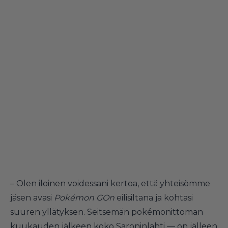
– Olen iloinen voidessani kertoa, että yhteisömme
jäsen avasi
Pokémon GOn
eilisiltana ja kohtasi
suuren yllätyksen. Seitsemän pokémonittoman
kuukauden jälkeen koko Saroninlahti — on jälleen