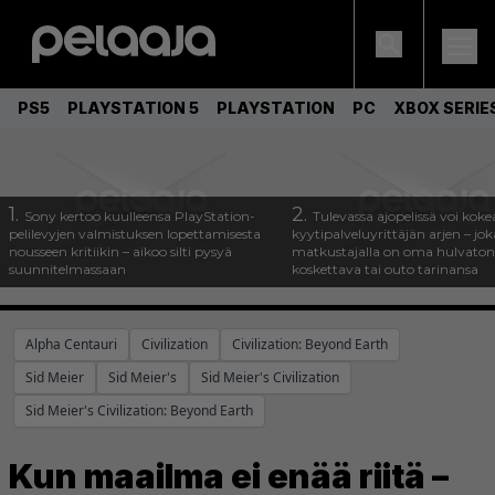
PS5
PLAYSTATION 5
PLAYSTATION
PC
XBOX SERIE
1.
2.
Sony kertoo kuulleensa PlayStation-
Tulevassa ajopelissä voi koke
pelilevyjen valmistuksen lopettamisesta
kyytipalveluyrittäjän arjen – joka
nousseen kritiikin – aikoo silti pysyä
matkustajalla on oma hulvaton
suunnitelmassaan
koskettava tai outo tarinansa
Alpha Centauri
Civilization
Civilization: Beyond Earth
Sid Meier
Sid Meier's
Sid Meier's Civilization
Sid Meier's Civilization: Beyond Earth
Kun maailma ei enää riitä –