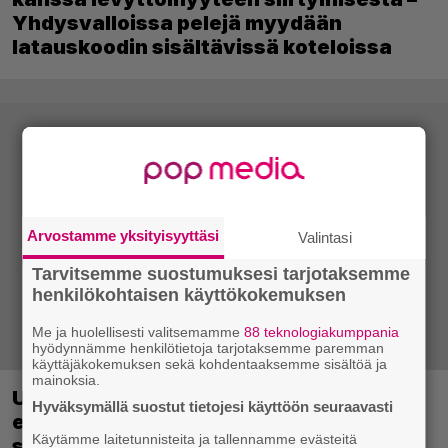
Yhdysvalloissa pelejä myydään
latauskoodin sisältävissä koteloissa
Arvostamme yksityisyyttäsi
Valintasi
Tarvitsemme suostumuksesi tarjotaksemme
henkilökohtaisen käyttökokemuksen
Me ja huolellisesti valitsemamme
88 teknologiakumppania
hyödynnämme henkilötietoja tarjotaksemme paremman
käyttäjäkokemuksen sekä kohdentaaksemme sisältöä ja
mainoksia.
Uutta PS5-pulmahyppelyä kuvaillaan
Hyväksymällä suostut tietojesi käyttöön seuraavasti
ensimmäiseksi peliksi, joka on
Käytämme laitetunnisteita ja tallennamme evästeitä
suunniteltu täysin DualSense-ohjaimen