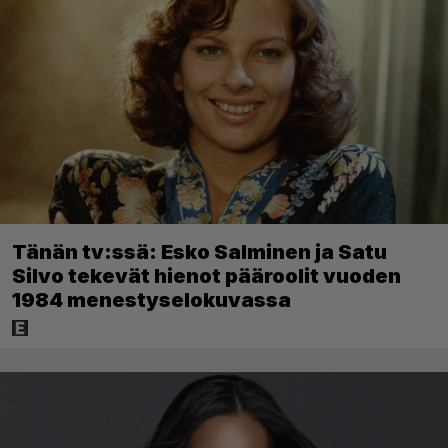
Tänän tv:ssä: Esko Salminen ja Satu
Silvo tekevät hienot pääroolit vuoden
1984 menestyselokuvassa