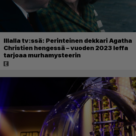
Illalla tv:ssä: Perinteinen dekkari Agatha
Christien hengessä – vuoden 2023 leffa
tarjoaa murhamysteerin