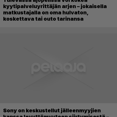
Tulevassa ajopelissä voi kokea
kyytipalveluyrittäjän arjen – jokaisella
matkustajalla on oma hulvaton,
koskettava tai outo tarinansa
Sony on keskustellut jälleenmyyjien
kanssa levyttömyyteen siirtymisestä –