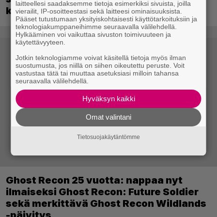
laitteellesi saadaksemme tietoja esimerkiksi sivuista, joilla
kosketuslevyn ympärille
vierailit, IP-osoitteestasi sekä laitteesi ominaisuuksista.
Pääset tutustumaan yksityiskohtaisesti käyttötarkoituksiin ja
teknologiakumppaneihimme seuraavalla välilehdellä.
Hylkääminen voi vaikuttaa sivuston toimivuuteen ja
käytettävyyteen.
Jotkin teknologiamme voivat käsitellä tietoja myös ilman
suostumusta, jos niillä on siihen oikeutettu peruste. Voit
vastustaa tätä tai muuttaa asetuksiasi milloin tahansa
seuraavalla välilehdellä.
Hyväksyn kaikki
Omat valintani
Tietosuojakäytäntömme
Ghost Recon 25 vuotta: nappaa nyt
ilmaiseksi Ghost Recon: Future Soldier
sekä merkittävä Ghost Recon Wildlands
-päivitys