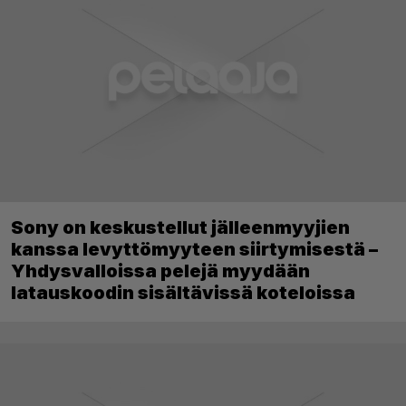
Sony on keskustellut jälleenmyyjien
kanssa levyttömyyteen siirtymisestä –
Yhdysvalloissa pelejä myydään
latauskoodin sisältävissä koteloissa