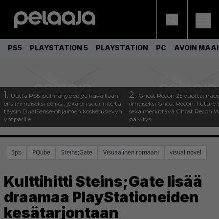
PS5
PLAYSTATION 5
PLAYSTATION
PC
AVOIN MAA
1.
2.
Uutta PS5-pulmahyppelyä kuvaillaan
Ghost Recon 25 vuotta: nap
ensimmäiseksi peliksi, joka on suunniteltu
ilmaiseksi Ghost Recon: Future S
täysin DualSense-ohjaimen kosketuslevyn
sekä merkittävä Ghost Recon Wi
ympärille
päivitys
5pb
PQube
Steins;Gate
Visuaalinen romaani
visual novel
Kulttihitti Steins;Gate lisää
draamaa PlayStationeiden
kesätarjontaan