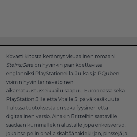
Kovasti kiitosta kerännyt visuaalinen romaani
Steins;Gate
on hyvinkin pian koettavissa
englanniksi PlayStationeilla. Julkaisija PQuben
voimin hyvin tarinavetoinen
aikamatkustusseikkailu saapuu Euroopassa sekä
PlayStation 3:lle että Vitalle 5. päivä kesäkuuta.
Tulossa tuotoksesta on sekä fyysinen että
digitaalinen versio. Ainakin Britteihin saataville
saadaan kummallekin alustalle
jopa erikoisversio
,
joka itse pelin ohella sisältää taidekirjan, pinssejä ja