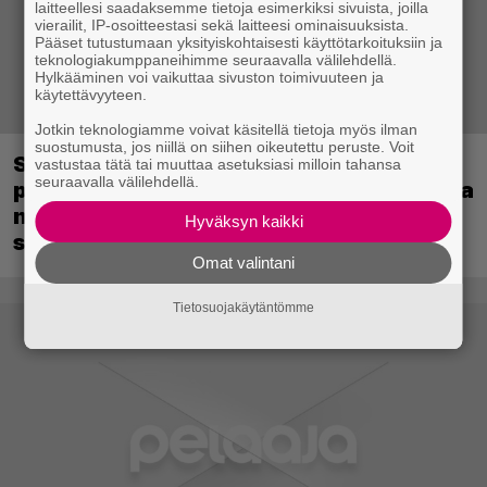
laitteellesi saadaksemme tietoja esimerkiksi sivuista, joilla
vierailit, IP-osoitteestasi sekä laitteesi ominaisuuksista.
Pääset tutustumaan yksityiskohtaisesti käyttötarkoituksiin ja
teknologiakumppaneihimme seuraavalla välilehdellä.
Hylkääminen voi vaikuttaa sivuston toimivuuteen ja
käytettävyyteen.
Jotkin teknologiamme voivat käsitellä tietoja myös ilman
suostumusta, jos niillä on siihen oikeutettu peruste. Voit
Sony kertoo kuulleensa PlayStation-
vastustaa tätä tai muuttaa asetuksiasi milloin tahansa
seuraavalla välilehdellä.
pelilevyjen valmistuksen lopettamisesta
nousseen kritiikin – aikoo silti pysyä
Hyväksyn kaikki
suunnitelmassaan
Omat valintani
Tietosuojakäytäntömme