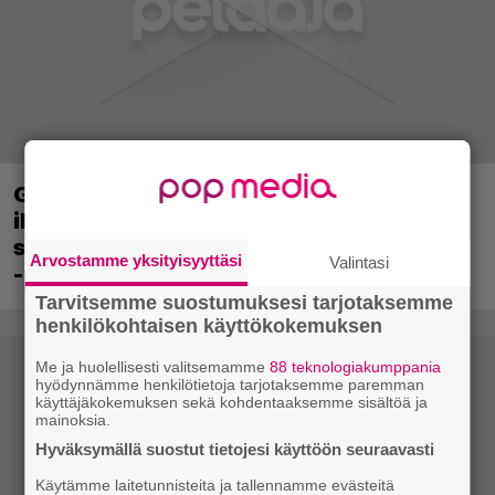
Ghost Recon 25 vuotta: nappaa nyt
ilmaiseksi Ghost Recon: Future Soldier
sekä merkittävä Ghost Recon Wildlands
Arvostamme yksityisyyttäsi
Valintasi
-päivitys
Tarvitsemme suostumuksesi tarjotaksemme
henkilökohtaisen käyttökokemuksen
Me ja huolellisesti valitsemamme
88 teknologiakumppania
hyödynnämme henkilötietoja tarjotaksemme paremman
käyttäjäkokemuksen sekä kohdentaaksemme sisältöä ja
mainoksia.
Hyväksymällä suostut tietojesi käyttöön seuraavasti
Käytämme laitetunnisteita ja tallennamme evästeitä