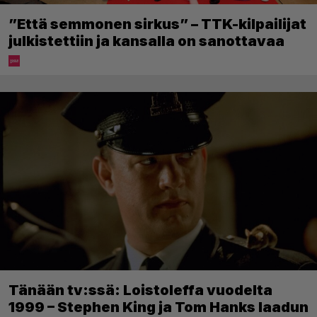
”Että semmonen sirkus” – TTK-kilpailijat
julkistettiin ja kansalla on sanottavaa
Tänään tv:ssä: Loistoleffa vuodelta
1999 – Stephen King ja Tom Hanks laadun