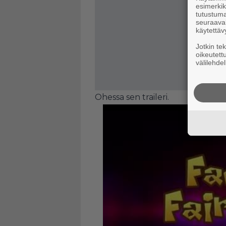
esimerkiks
tutustuma
seuraaval
käytettäv
Jotkin te
oikeutett
välilehdel
Ohessa sen traileri.