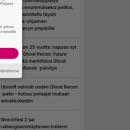
Uutta PS5-pulmahyppelyä
. Pääset
kuvaillaan ensimmäiseksi peliksi,
e
joka on suunniteltu täysin
DualSense-ohjaimen
n siihen
kosketuslevyn ympärille
uraavalla
Ghost Recon 25 vuotta: nappaa nyt
ilmaiseksi Ghost Recon: Future
Soldier sekä merkittävä Ghost
Recon Wildlands -päivitys
äytäntömme
Ubisoft vahvisti uuden Ghost Recon
-pelin – kutsuu pelaajat mukaan
ennakkotestiin
Wreckfest 2 sai
rallienglannintäyteisen trailerin