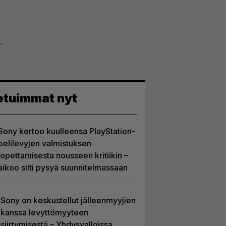
.
etuimmat nyt
Sony kertoo kuulleensa PlayStation-
pelilevyjen valmistuksen
lopettamisesta nousseen kritiikin –
aikoo silti pysyä suunnitelmassaan
Sony on keskustellut jälleenmyyjien
kanssa levyttömyyteen
siirtymisestä – Yhdysvalloissa