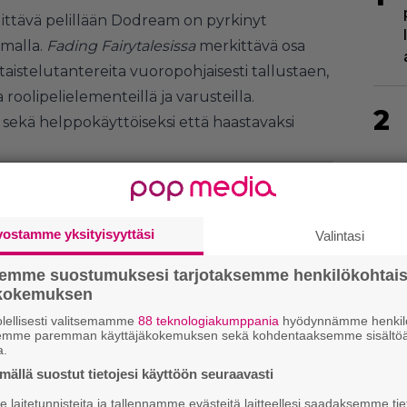
ittävä pelillään Dodream on pyrkinyt
amalla.
Fading Fairytalesissa
merkittävä osa
aistelutantereita vuoropohjaisesti tallustaen,
roolipelielementeillä ja varusteilla.
2
i sekä helppokäyttöiseksi että haastavaksi
vostamme yksityisyyttäsi
Valintasi
3
semme suostumuksesi tarjotaksemme henkilökohtai
ökokemuksen
lellisesti valitsemamme
88 teknologiakumppania
hyödynnämme henkilö
semme paremman käyttäjäkokemuksen sekä kohdentaaksemme sisältöä
a.
ällä suostut tietojesi käyttöön seuraavasti
laitetunnisteita ja tallennamme evästeitä laitteellesi saadaksemme tie