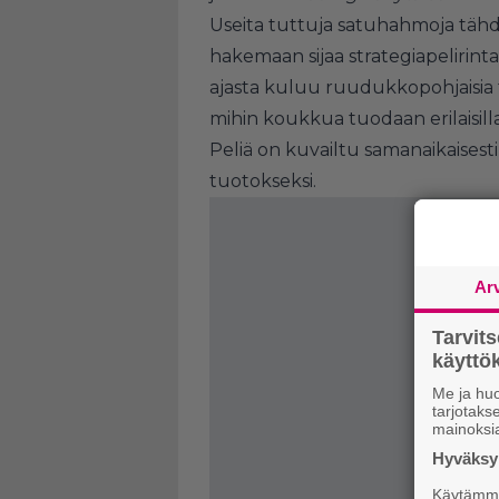
Useita tuttuja satuhahmoja tähd
hakemaan sijaa strategiapelirint
ajasta kuluu ruudukkopohjaisia t
mihin koukkua tuodaan erilaisilla 
Peliä on kuvailtu samanaikaisest
tuotokseksi.
Ar
Tarvit
käytt
Me ja huo
tarjotak
mainoksi
Hyväksym
Käytämme 