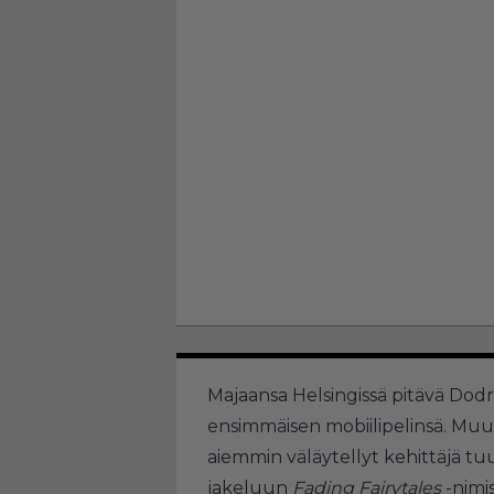
Majaansa Helsingissä pitävä Dod
ensimmäisen mobiilipelinsä. M
aiemmin väläytellyt kehittäjä t
jakeluun
Fading Fairytales
-nimi