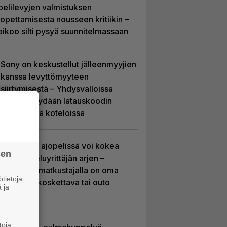
pelilevyjen valmistuksen
lopettamisesta nousseen kritiikin –
aikoo silti pysyä suunnitelmassaan
Sony on keskustellut jälleenmyyjien
kanssa levyttömyyteen
siirtymisestä – Yhdysvalloissa
pelejä myydään latauskoodin
sisältävissä koteloissa
Tulevassa ajopelissä voi kokea
sen
kyytipalveluyrittäjän arjen –
jokaisella matkustajalla on oma
tietoja
hulvaton, koskettava tai outo
 ja
tarinansa
toja