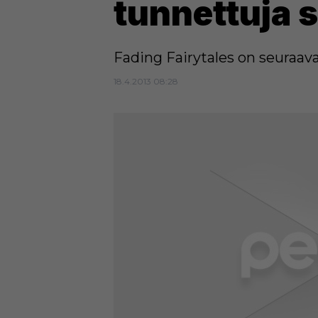
tunnettuja 
Fading Fairytales on seuraav
18.4.2013 08:28