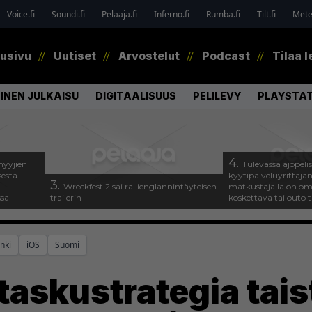
Voice.fi
Soundi.fi
Pelaaja.fi
Inferno.fi
Rumba.fi
Tilt.fi
Metel
tusivu
Uutiset
Arvostelut
Podcast
Tilaa l
INEN JULKAISU
DIGITAALISUUS
PELILEVY
PLAYSTAT
4.
myyjien
Tulevassa ajopeli
estä –
kyytipalveluyrittäjän 
3.
Wreckfest 2 sai rallienglannintäyteisen
matkustajalla on om
ssa
trailerin
koskettava tai outo 
nki
iOS
Suomi
taskustrategia tais