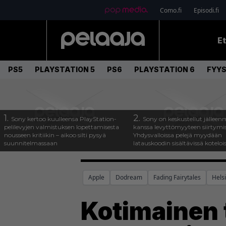
Como.fi
Episodi.fi
E
PS5
PLAYSTATION 5
PS6
PLAYSTATION 6
FYYS
1.
2.
Sony kertoo kuulleensa PlayStation-
Sony on keskustellut jälleen
pelilevyjen valmistuksen lopettamisesta
kanssa levyttömyyteen siirtymis
nousseen kritiikin – aikoo silti pysyä
Yhdysvalloissa pelejä myydään
suunnitelmassaan
latauskoodin sisältävissä koteloi
Apple
Dodream
Fading Fairytales
Helsi
Kotimainen 