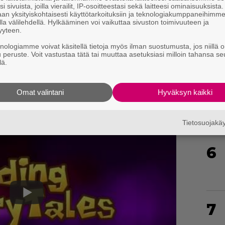
4
i sivuista, joilla vierailit, IP-osoitteestasi sekä laitteesi ominaisuuksista
an yksityiskohtaisesti käyttötarkoituksiin ja teknologiakumppaneihimm
la välilehdellä. Hylkääminen voi vaikuttaa sivuston toimivuuteen ja
yyteen.
knologiamme voivat käsitellä tietoja myös ilman suostumusta, jos niillä o
u peruste. Voit vastustaa tätä tai muuttaa asetuksiasi milloin tahansa se
lä.
5
Omat valintani
Hyväksyn kaikki
Tietosuojak
6
7