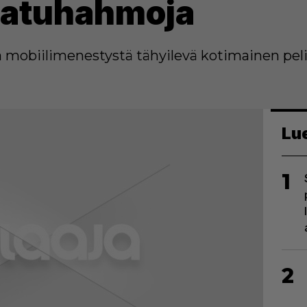
satuhahmoja
a mobiilimenestystä tähyilevä kotimainen peli
Lu
1
2