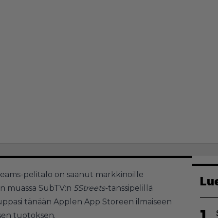
reams-pelitalo on saanut markkinoille
Lu
uun muassa SubTV:n
5Streets
-tanssipelillä
uuppasi tänään Applen App Storeen ilmaiseen
1
sen tuotoksen.