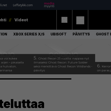
i.net
Leffatykki.com
ehti
Videot
ION
XBOX SERIES X/S
UBISOFT
PÄIVITYS
GHOST 
5.
ssä voi kokea
Ghost Recon 25 vuotta: nappaa nyt
arjen – jokaisella
ilmaiseksi Ghost Recon: Future Soldier
6.
a hulvaton,
sekä merkittävä Ghost Recon Wildlands -
Kerron
tarinansa
päivitys
on paras j
teluttaa