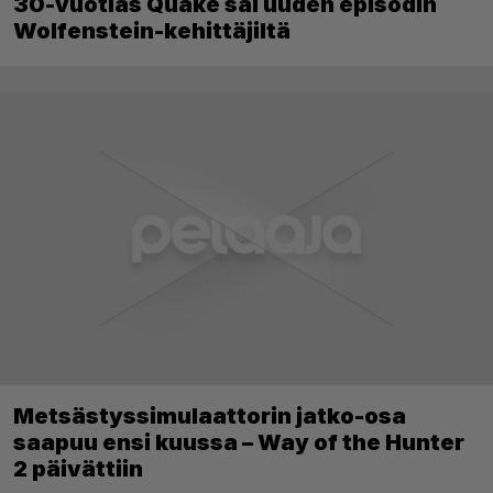
30-vuotias Quake sai uuden episodin
Wolfenstein-kehittäjiltä
Metsästyssimulaattorin jatko-osa
saapuu ensi kuussa – Way of the Hunter
2 päivättiin