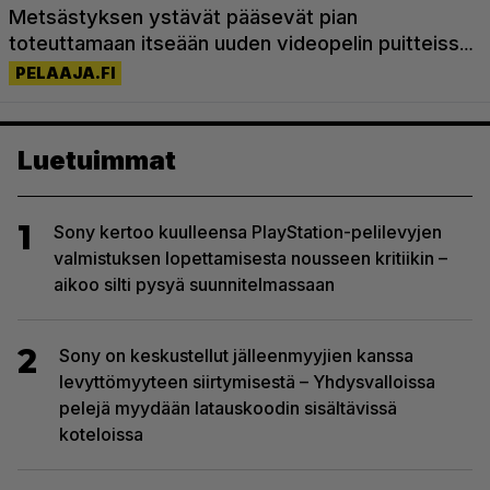
Luetuimmat
1
Sony kertoo kuulleensa PlayStation-pelilevyjen
valmistuksen lopettamisesta nousseen kritiikin –
aikoo silti pysyä suunnitelmassaan
2
Sony on keskustellut jälleenmyyjien kanssa
levyttömyyteen siirtymisestä – Yhdysvalloissa
pelejä myydään latauskoodin sisältävissä
koteloissa