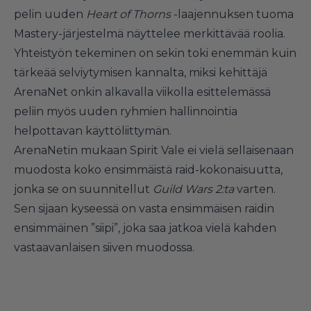
pelin uuden
Heart of Thorns
-laajennuksen tuoma
Mastery-järjestelmä näyttelee merkittävää roolia.
Yhteistyön tekeminen on sekin toki enemmän kuin
tärkeää selviytymisen kannalta, miksi kehittäjä
ArenaNet onkin alkavalla viikolla esittelemässä
peliin myös uuden ryhmien hallinnointia
helpottavan käyttöliittymän.
ArenaNetin mukaan Spirit Vale ei vielä sellaisenaan
muodosta koko ensimmäistä raid-kokonaisuutta,
jonka se on suunnitellut
Guild Wars 2:ta
varten.
Sen sijaan kyseessä on vasta ensimmäisen raidin
ensimmäinen ”siipi”, joka saa jatkoa vielä kahden
vastaavanlaisen siiven muodossa.