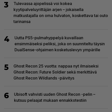
3
Tulevassa ajopelissä voi kokea
kyytipalveluyrittäjän arjen – jokaisella
matkustajalla on oma hulvaton, koskettava tai outo
tarinansa
4
Uutta PS5-pulmahyppelyä kuvaillaan
ensimmäiseksi peliksi, joka on suunniteltu täysin
DualSense-ohjaimen kosketuslevyn ympärille
5
Ghost Recon 25 vuotta: nappaa nyt ilmaiseksi
Ghost Recon: Future Soldier sekä merkittävä
Ghost Recon Wildlands -päivitys
6
Ubisoft vahvisti uuden Ghost Recon -pelin –
kutsuu pelaajat mukaan ennakkotestiin