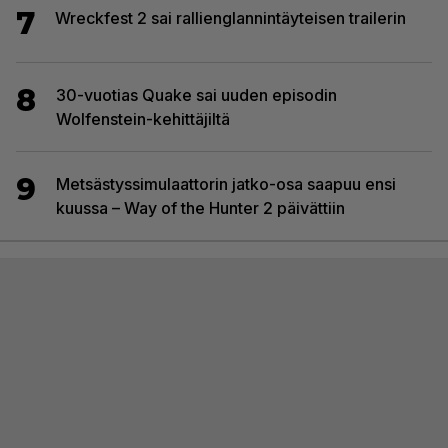
7
Wreckfest 2 sai rallienglannintäyteisen trailerin
8
30-vuotias Quake sai uuden episodin
Wolfenstein-kehittäjiltä
9
Metsästyssimulaattorin jatko-osa saapuu ensi
kuussa – Way of the Hunter 2 päivättiin