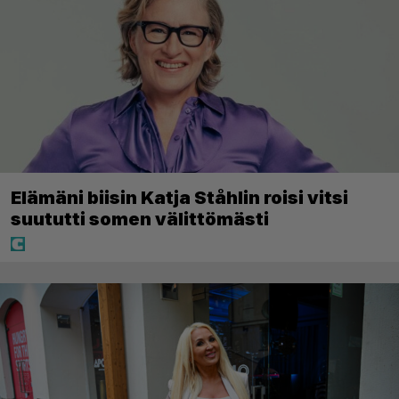
Elämäni biisin Katja Ståhlin roisi vitsi
suututti somen välittömästi