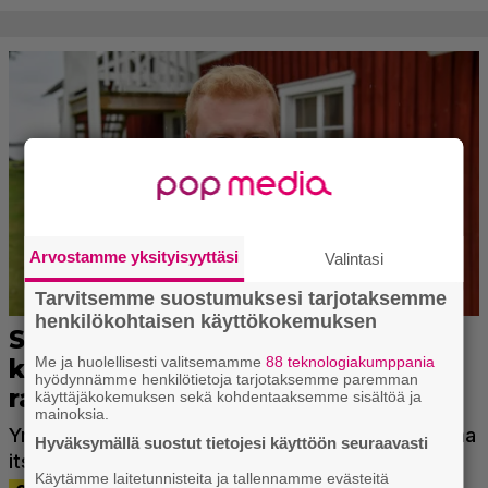
Arvostamme yksityisyyttäsi
Valintasi
Tarvitsemme suostumuksesi tarjotaksemme
henkilökohtaisen käyttökokemuksen
Me ja huolellisesti valitsemamme
88 teknologiakumppania
hyödynnämme henkilötietoja tarjotaksemme paremman
käyttäjäkokemuksen sekä kohdentaaksemme sisältöä ja
mainoksia.
Hyväksymällä suostut tietojesi käyttöön seuraavasti
Käytämme laitetunnisteita ja tallennamme evästeitä