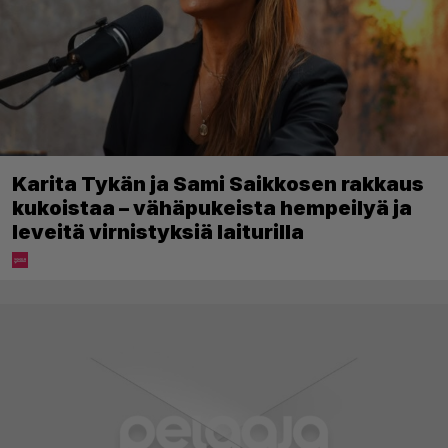
Karita Tykän ja Sami Saikkosen rakkaus
kukoistaa – vähäpukeista hempeilyä ja
leveitä virnistyksiä laiturilla