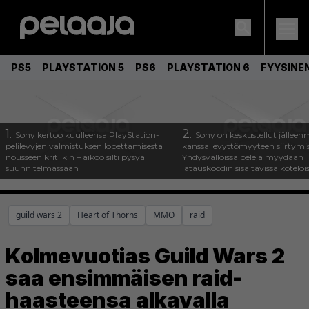
PS5
PLAYSTATION 5
PS6
PLAYSTATION 6
FYYSINE
1.
2.
Sony kertoo kuulleensa PlayStation-
Sony on keskustellut jälleen
pelilevyjen valmistuksen lopettamisesta
kanssa levyttömyyteen siirtymis
nousseen kritiikin – aikoo silti pysyä
Yhdysvalloissa pelejä myydään
suunnitelmassaan
latauskoodin sisältävissä koteloi
guild wars 2
Heart of Thorns
MMO
raid
Kolmevuotias Guild Wars 2
saa ensimmäisen raid-
haasteensa alkavalla