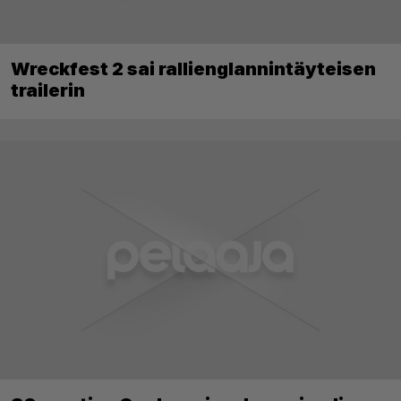
Wreckfest 2 sai rallienglannintäyteisen
trailerin