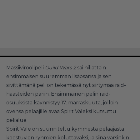
Massiiviroolipeli
Guild Wars 2
sai hiljattain
ensimmäisen suuremman lisäosansa ja sen
siivittämänä peli on tekemässä nyt siirtymää raid-
haasteiden pariin. Ensimmäinen pelin raid-
osuuksista käynnistyy 17. marraskuuta, jolloin
ovensa pelaajille avaa Spirit Valeksi kutsuttu
pelialue.
Spirit Vale on suunniteltu kymmestä pelaajasta
koostuvien ryhmien koluttavaksi, ja siinä varsinkin