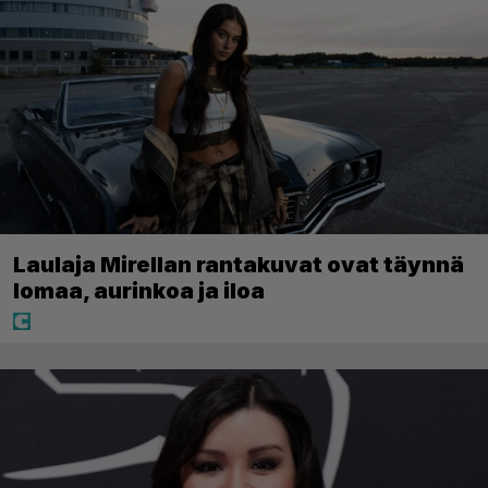
Laulaja Mirellan rantakuvat ovat täynnä
lomaa, aurinkoa ja iloa