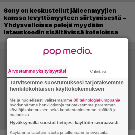
Sony on keskustellut jälleenmyyjien
kanssa levyttömyyteen siirtymisestä –
Yhdysvalloissa pelejä myydään
latauskoodin sisältävissä koteloissa
Arvostamme yksityisyyttäsi
Valintasi
Tarvitsemme suostumuksesi tarjotaksemme
henkilökohtaisen käyttökokemuksen
Me ja huolellisesti valitsemamme
88 teknologiakumppania
hyödynnämme henkilötietoja tarjotaksemme paremman
käyttäjäkokemuksen sekä kohdentaaksemme sisältöä ja
mainoksia.
Hyväksymällä suostut tietojesi käyttöön seuraavasti
Käytämme laitetunnisteita ja tallennamme evästeitä