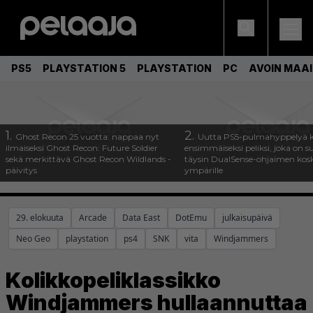
PS5
PLAYSTATION 5
PLAYSTATION
PC
AVOIN MAA
1.
2.
Ghost Recon 25 vuotta: nappaa nyt
Uutta PS5-pulmahyppelyä k
ilmaiseksi Ghost Recon: Future Soldier
ensimmäiseksi peliksi, joka on s
sekä merkittävä Ghost Recon Wildlands -
täysin DualSense-ohjaimen kos
päivitys
ympärille
29. elokuuta
Arcade
Data East
DotEmu
julkaisupäivä
Neo Geo
playstation
ps4
SNK
vita
Windjammers
Kolikkopeliklassikko
Windjammers hullaannuttaa