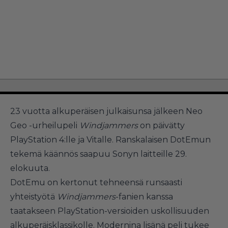
23 vuotta alkuperäisen julkaisunsa jälkeen Neo
Geo -urheilupeli
Windjammers
on päivätty
PlayStation 4:lle ja Vitalle. Ranskalaisen DotEmun
tekemä käännös saapuu Sonyn laitteille 29.
elokuuta.
DotEmu on kertonut tehneensä runsaasti
yhteistyötä
Windjammers
-fanien kanssa
taatakseen PlayStation-versioiden uskollisuuden
alkuperäisklassikolle. Modernina lisänä peli tukee