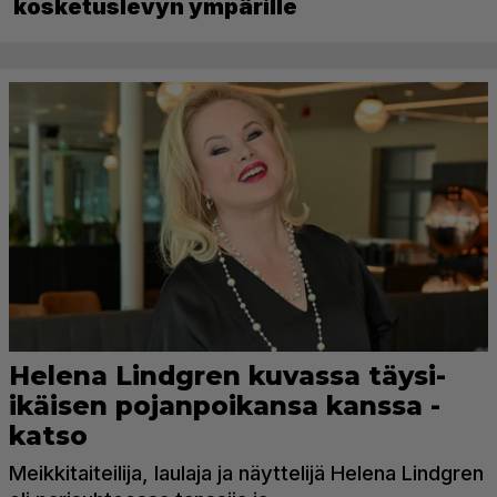
kosketuslevyn ympärille