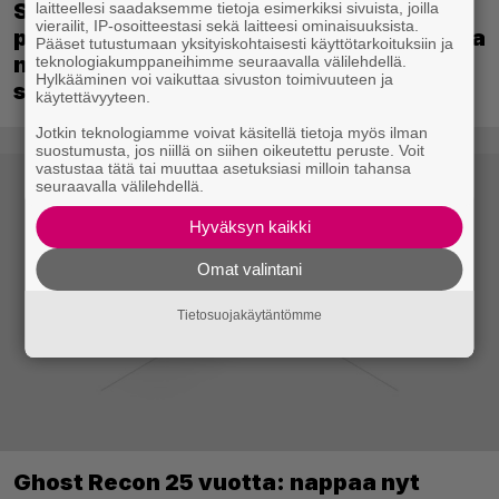
Sony kertoo kuulleensa PlayStation-
laitteellesi saadaksemme tietoja esimerkiksi sivuista, joilla
vierailit, IP-osoitteestasi sekä laitteesi ominaisuuksista.
pelilevyjen valmistuksen lopettamisesta
Pääset tutustumaan yksityiskohtaisesti käyttötarkoituksiin ja
nousseen kritiikin – aikoo silti pysyä
teknologiakumppaneihimme seuraavalla välilehdellä.
Hylkääminen voi vaikuttaa sivuston toimivuuteen ja
suunnitelmassaan
käytettävyyteen.
Jotkin teknologiamme voivat käsitellä tietoja myös ilman
suostumusta, jos niillä on siihen oikeutettu peruste. Voit
vastustaa tätä tai muuttaa asetuksiasi milloin tahansa
seuraavalla välilehdellä.
Hyväksyn kaikki
Omat valintani
Tietosuojakäytäntömme
Ghost Recon 25 vuotta: nappaa nyt