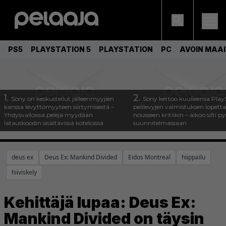
PS5
PLAYSTATION 5
PLAYSTATION
PC
AVOIN MAA
1.
2.
Sony on keskustellut jälleenmyyjien
Sony kertoo kuulleensa Play
kanssa levyttömyyteen siirtymisestä –
pelilevyjen valmistuksen lopett
Yhdysvalloissa pelejä myydään
nousseen kritiikin – aikoo silti p
latauskoodin sisältävissä koteloissa
suunnitelmassaan
deus ex
Deus Ex: Mankind Divided
Eidos Montreal
hiippailu
hiiviskely
Kehittäjä lupaa: Deus Ex:
Mankind Divided on täysin