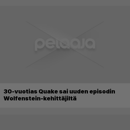
30-vuotias Quake sai uuden episodin
Wolfenstein-kehittäjiltä