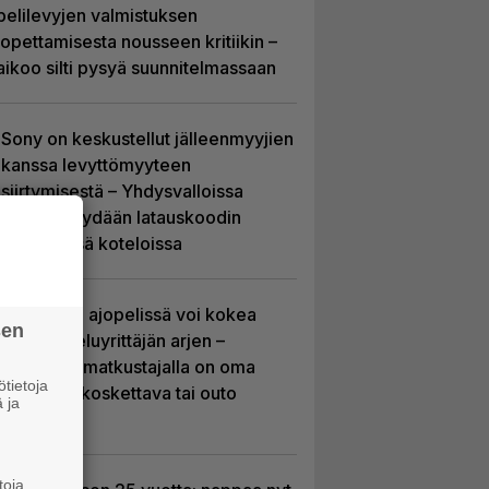
pelilevyjen valmistuksen
lopettamisesta nousseen kritiikin –
aikoo silti pysyä suunnitelmassaan
Sony on keskustellut jälleenmyyjien
kanssa levyttömyyteen
siirtymisestä – Yhdysvalloissa
pelejä myydään latauskoodin
sisältävissä koteloissa
Tulevassa ajopelissä voi kokea
sen
kyytipalveluyrittäjän arjen –
jokaisella matkustajalla on oma
tietoja
hulvaton, koskettava tai outo
 ja
tarinansa
toja