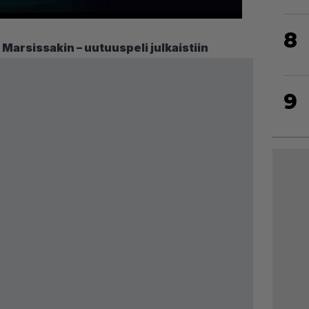
8
i Marsissakin – uutuuspeli julkaistiin
9