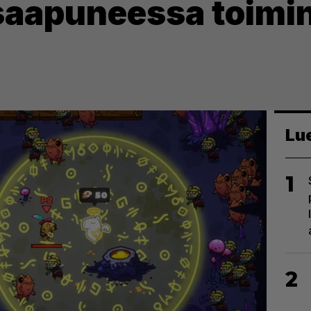
 saapuneessa toimi
Lu
1
2