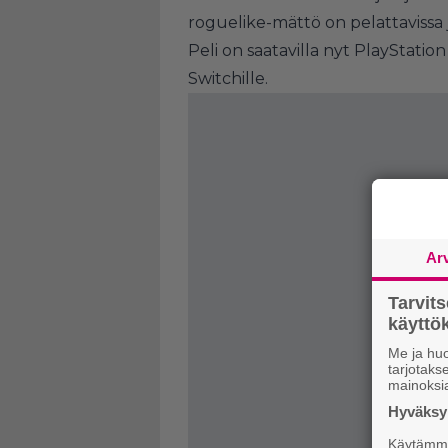
roguelike-mättö on pelattavissa
Peli on saatavilla nyt PlayStation
Switchille.
Ar
Tarvit
käytt
Me ja huo
tarjotak
mainoksi
Hyväksym
Käytämme 