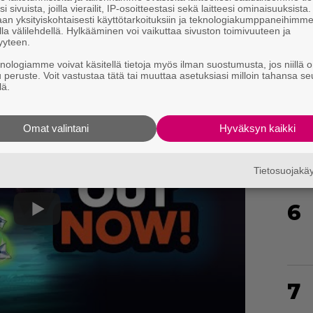
4
i sivuista, joilla vierailit, IP-osoitteestasi sekä laitteesi ominaisuuksista
an yksityiskohtaisesti käyttötarkoituksiin ja teknologiakumppaneihimm
la välilehdellä. Hylkääminen voi vaikuttaa sivuston toimivuuteen ja
yyteen.
knologiamme voivat käsitellä tietoja myös ilman suostumusta, jos niillä o
u peruste. Voit vastustaa tätä tai muuttaa asetuksiasi milloin tahansa se
lä.
5
Omat valintani
Hyväksyn kaikki
Tietosuojak
6
7