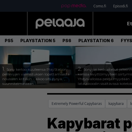
Como.fi
Episodi.fi
E
PS5
PLAYSTATION 5
PS6
PLAYSTATION 6
FYYS
1.
2.
Sony kertoo kuulleensa PlayStation-
Sony on keskustellut jälleen
pelilevyjen valmistuksen lopettamisesta
kanssa levyttömyyteen siirtymis
nousseen kritiikin – aikoo silti pysyä
Yhdysvalloissa pelejä myydään
suunnitelmassaan
latauskoodin sisältävissä koteloi
Extremely Powerful Capybaras
kapybara
l
Kapybarat pi