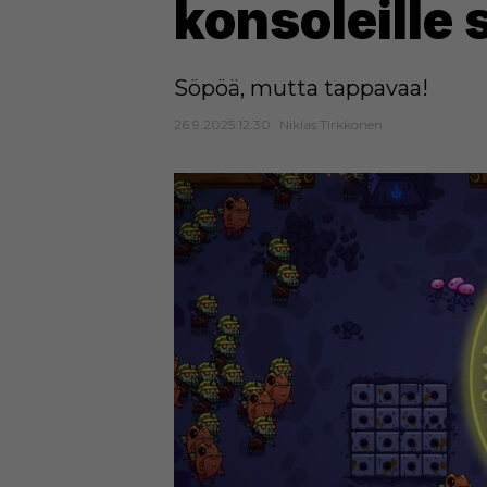
konsoleille
Söpöä, mutta tappavaa!
26.9.2025 12:30
Niklas Tirkkonen