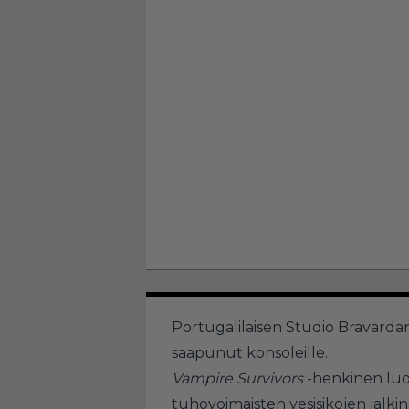
Portugalilaisen Studio Bravard
saapunut konsoleille.
Vampire Survivors
-henkinen luot
tuhovoimaisten vesisikojen jalkine