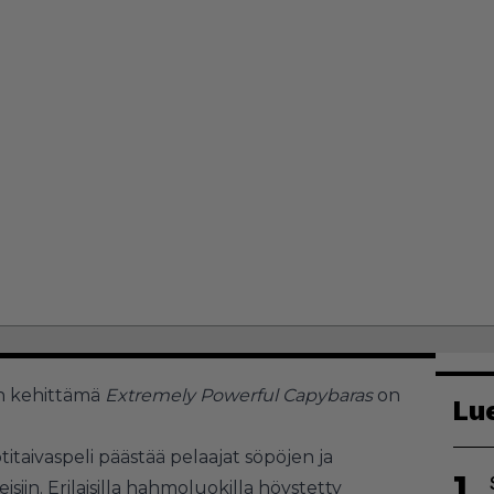
an kehittämä
Extremely Powerful Capybaras
on
Lu
itaivaspeli päästää pelaajat söpöjen ja
1
isiin. Erilaisilla hahmoluokilla höystetty