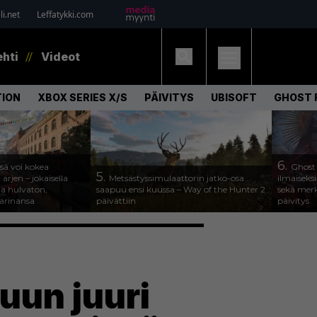
i.net
Leffatykki.com
ehti
Videot
ION
XBOX SERIES X/S
PÄIVITYS
UBISOFT
GHOST 
6.
ssä voi kokea
Ghost
5.
arjen – jokaisella
Metsästyssimulaattorin jatko-osa
ilmaiseks
a hulvaton,
saapuu ensi kuussa – Way of the Hunter 2
sekä merk
tarinansa
päivättiin
päivitys
uun juuri