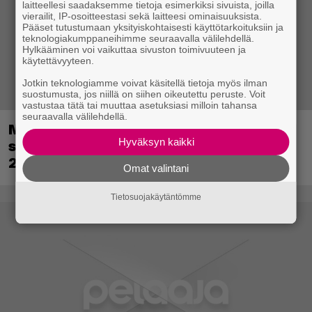
laitteellesi saadaksemme tietoja esimerkiksi sivuista, joilla
vierailit, IP-osoitteestasi sekä laitteesi ominaisuuksista.
Pääset tutustumaan yksityiskohtaisesti käyttötarkoituksiin ja
teknologiakumppaneihimme seuraavalla välilehdellä.
Hylkääminen voi vaikuttaa sivuston toimivuuteen ja
käytettävyyteen.
Jotkin teknologiamme voivat käsitellä tietoja myös ilman
suostumusta, jos niillä on siihen oikeutettu peruste. Voit
vastustaa tätä tai muuttaa asetuksiasi milloin tahansa
seuraavalla välilehdellä.
Metsästyssimulaattorin jatko-osa
Hyväksyn kaikki
saapuu ensi kuussa – Way of the Hunter
2 päivättiin
Omat valintani
Tietosuojakäytäntömme