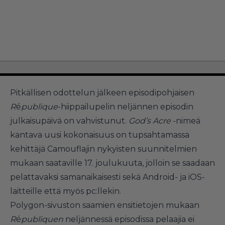
Pitkällisen odottelun jälkeen episodipohjaisen
R
é
publique
-hiippailupelin neljännen episodin
julkaisupäivä on vahvistunut.
God’s Acre
-nimeä
kantava uusi kokonaisuus on tupsahtamassa
kehittäjä Camouflajin nykyisten suunnitelmien
mukaan saataville 17. joulukuuta, jolloin se saadaan
pelattavaksi samanaikaisesti sekä Android- ja iOS-
laitteille että myös pc:llekin.
Polygon-sivuston saamien ensitietojen mukaan
R
é
publiquen
neljännessä episodissa pelaajia ei