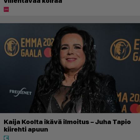
viilentävää koiraa
Kaija Koolta ikävä ilmoitus – Juha Tapio
kiirehti apuun