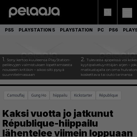
PS5
PLAYSTATION 5
PLAYSTATION
PC
PS6
PLAY
1.
2.
Sony kertoo kuulleensa PlayStation-
Tulevassa ajopelissä voi koke
pelilevyjen valmistuksen lopettamisesta
kyytipalveluyrittäjän arjen – joka
nousseen kritiikin – aikoo silti pysyä
matkustajalla on oma hulvaton
suunnitelmassaan
koskettava tai outo tarinansa
Camouflaj
Gung Ho
hiippailu
Kickstarter
République
Kaksi vuotta jo jatkunut
République-hiippailu
lähentelee viimein loppuaan