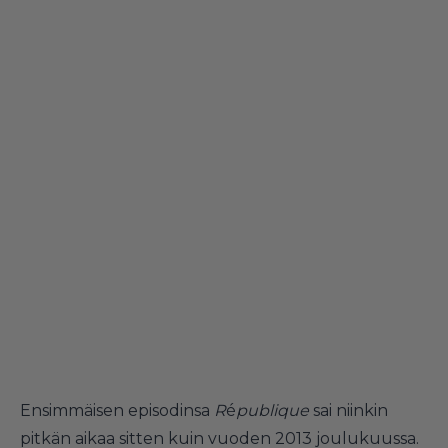
Ensimmäisen episodinsa
R
é
publique
sai niinkin
pitkän aikaa sitten kuin vuoden 2013 joulukuussa.