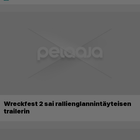
Wreckfest 2 sai rallienglannintäyteisen
trailerin