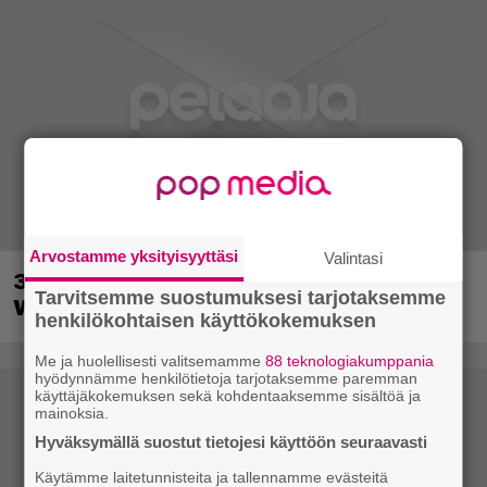
Arvostamme yksityisyyttäsi
Valintasi
30-vuotias Quake sai uuden episodin
Tarvitsemme suostumuksesi tarjotaksemme
Wolfenstein-kehittäjiltä
henkilökohtaisen käyttökokemuksen
Me ja huolellisesti valitsemamme
88 teknologiakumppania
hyödynnämme henkilötietoja tarjotaksemme paremman
käyttäjäkokemuksen sekä kohdentaaksemme sisältöä ja
mainoksia.
Hyväksymällä suostut tietojesi käyttöön seuraavasti
Käytämme laitetunnisteita ja tallennamme evästeitä