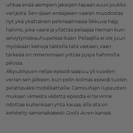
uhkaa enää aiempien jaksojen tapaan suuri joukko
vartjioita. Sen sijaan ensisijaisen vaaran muodostaa
nyt yksi yksittäinen pelimaailmassa liikkuva häijy
hahmo, joka vaanii ja yllättää pelaajaa hieman kuin
selviytymiskauhupelissä ikään. Pelaajilla ei ole juuri
myöskään keinoja taistella tätä vastaan, vaan
tärkeää on nimenomaan yrittää pysyä hahmolta
piilossa.
R
é
publiquen
neljäs episodi saapuu yli vuoden
verran sen jälkeen, kun pelin kolmas episodi tuotiin
pelattavaksi mobiililaitteille. Camouflajin lupausten
mukaan viimeistä viidettä episodia ei tarvinne
odottaa kuitenkaan yhtä kauaa, sillä sitä on
kehitetty samanaikaisesti
God’s Acren
kanssa.