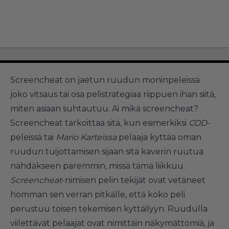
Screencheat on jaetun ruudun moninpeleissä
joko vitsaus tai osa pelistrategiaa riippuen ihan siitä,
miten asiaan suhtautuu. Ai mikä screencheat?
Screencheat tarkoittaa sitä, kun esimerkiksi
COD
-
peleissä tai
Mario Karteissa
pelaaja kyttää oman
ruudun tuijottamisen sijaan sitä kaverin ruutua
nähdäkseen paremmin, missä tämä liikkuu.
Screencheat
-nimisen pelin tekijät ovat vetäneet
homman sen verran pitkälle, että koko peli
perustuu toisen tekemisen kyttäilyyn. Ruudulla
viilettävät pelaajat ovat nimittäin näkymättömiä, ja