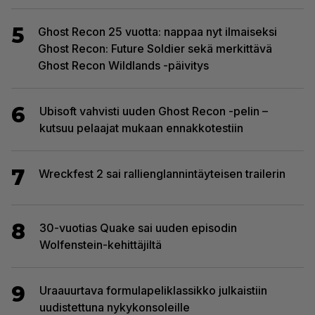
5
Ghost Recon 25 vuotta: nappaa nyt ilmaiseksi
Ghost Recon: Future Soldier sekä merkittävä
Ghost Recon Wildlands -päivitys
6
Ubisoft vahvisti uuden Ghost Recon -pelin –
kutsuu pelaajat mukaan ennakkotestiin
7
Wreckfest 2 sai rallienglannintäyteisen trailerin
8
30-vuotias Quake sai uuden episodin
Wolfenstein-kehittäjiltä
9
Uraauurtava formulapeliklassikko julkaistiin
uudistettuna nykykonsoleille