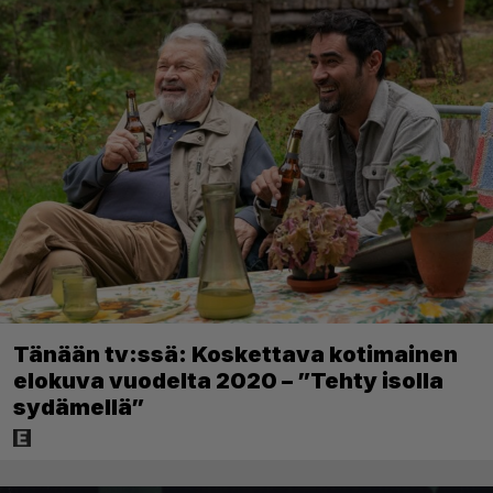
Tänään tv:ssä: Koskettava kotimainen
elokuva vuodelta 2020 – ”Tehty isolla
sydämellä”