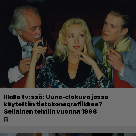
Illalla tv:ssä: Uuno-elokuva jossa
käytettiin tietokonegrafiikkaa?
Sellainen tehtiin vuonna 1998