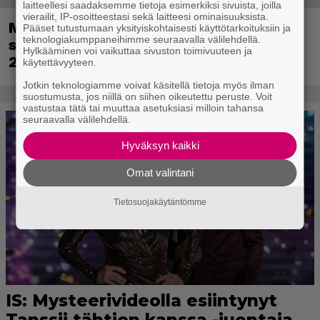
laitteellesi saadaksemme tietoja esimerkiksi sivuista, joilla
vierailit, IP-osoitteestasi sekä laitteesi ominaisuuksista.
Metsästyssimulaattorin jatko-osa
Pääset tutustumaan yksityiskohtaisesti käyttötarkoituksiin ja
teknologiakumppaneihimme seuraavalla välilehdellä.
saapuu ensi kuussa – Way of the Hunter
Hylkääminen voi vaikuttaa sivuston toimivuuteen ja
2 päivättiin
käytettävyyteen.
Jotkin teknologiamme voivat käsitellä tietoja myös ilman
suostumusta, jos niillä on siihen oikeutettu peruste. Voit
vastustaa tätä tai muuttaa asetuksiasi milloin tahansa
seuraavalla välilehdellä.
Hyväksyn kaikki
Omat valintani
Tietosuojakäytäntömme