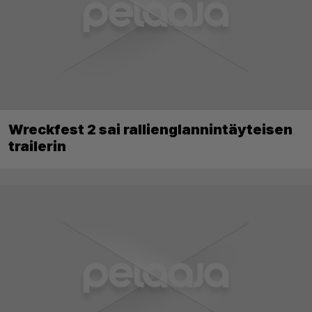
Wreckfest 2 sai rallienglannintäyteisen
trailerin