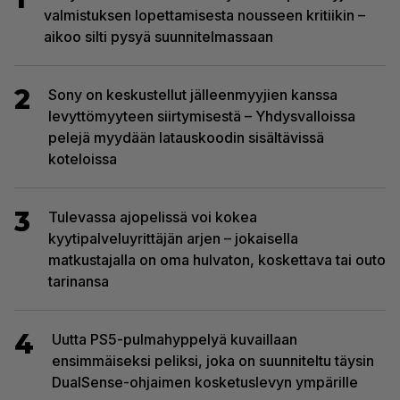
valmistuksen lopettamisesta nousseen kritiikin –
aikoo silti pysyä suunnitelmassaan
2
Sony on keskustellut jälleenmyyjien kanssa
levyttömyyteen siirtymisestä – Yhdysvalloissa
pelejä myydään latauskoodin sisältävissä
koteloissa
3
Tulevassa ajopelissä voi kokea
kyytipalveluyrittäjän arjen – jokaisella
matkustajalla on oma hulvaton, koskettava tai outo
tarinansa
4
Uutta PS5-pulmahyppelyä kuvaillaan
ensimmäiseksi peliksi, joka on suunniteltu täysin
DualSense-ohjaimen kosketuslevyn ympärille