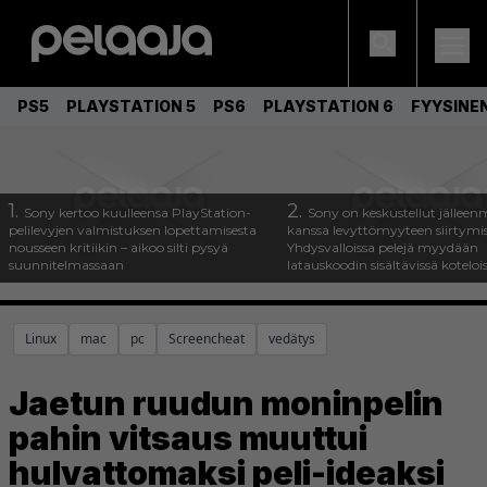
PS5
PLAYSTATION 5
PS6
PLAYSTATION 6
FYYSINE
1.
2.
Sony kertoo kuulleensa PlayStation-
Sony on keskustellut jälleen
pelilevyjen valmistuksen lopettamisesta
kanssa levyttömyyteen siirtymis
nousseen kritiikin – aikoo silti pysyä
Yhdysvalloissa pelejä myydään
suunnitelmassaan
latauskoodin sisältävissä koteloi
Linux
mac
pc
Screencheat
vedätys
Jaetun ruudun moninpelin
pahin vitsaus muuttui
hulvattomaksi peli-ideaksi