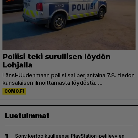
Luetuimmat
1
Sony kertoo kuulleensa PlayStation-pelilevyjen