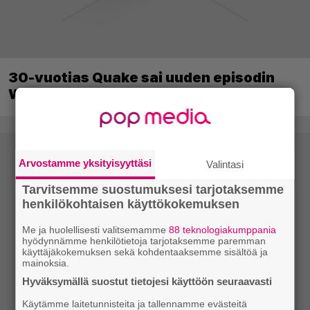
30-vuotias Quake sai uuden episodin
Wolfenstein-kehittäjiltä
Arvostamme yksityisyyttäsi
Valintasi
Tarvitsemme suostumuksesi tarjotaksemme
henkilökohtaisen käyttökokemuksen
Me ja huolellisesti valitsemamme
88 teknologiakumppania
hyödynnämme henkilötietoja tarjotaksemme paremman
käyttäjäkokemuksen sekä kohdentaaksemme sisältöä ja
mainoksia.
Hyväksymällä suostut tietojesi käyttöön seuraavasti
Käytämme laitetunnisteita ja tallennamme evästeitä