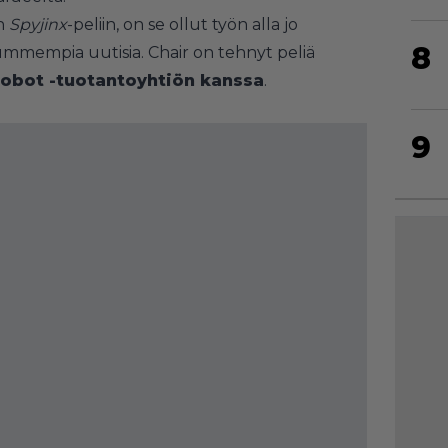
in
Spyjinx
-peliin, on se ollut työn alla jo
8
mempia uutisia. Chair on tehnyt peliä
Robot -tuotantoyhtiön kanssa
.
9