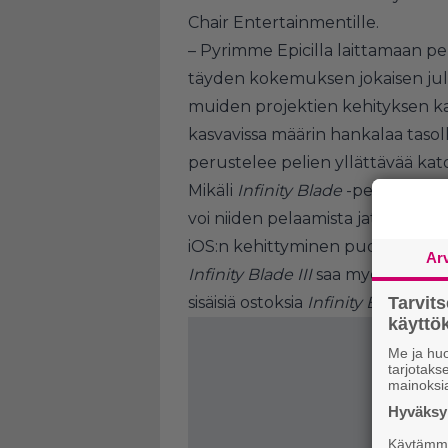
Chair Entertainmentille.
– Pyrimme Epicilla laittamaan pel
täyden kokemuksen jokaisen jul
muiden projektien kehityksen k
kasvavissa määrin hankalaa tasoll
perustelee pelien yllättävää kat
Mikäli
Infinity Blade
-pelejä ehti
voi niiden pelaamista jatkaa toki
iOS:n kehittyminen pudottaa mah
Ar
Infinity Blade III
saa myös vielä pie
sisäisiä ostoksia
Infinity Bladet
Tarvit
eiv
käytt
Me ja huo
tarjotak
mainoksi
Hyväksym
Käytämme 