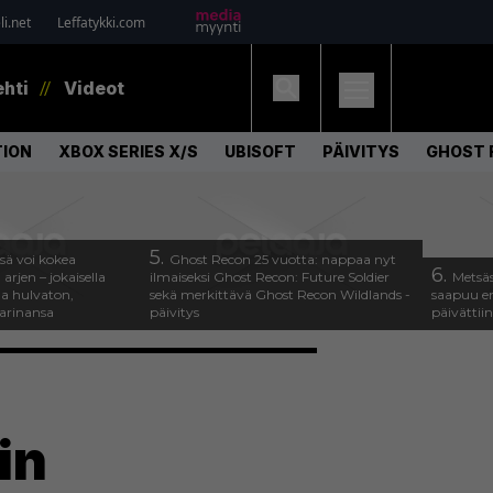
i.net
Leffatykki.com
ehti
Videot
ION
XBOX SERIES X/S
UBISOFT
PÄIVITYS
GHOST 
5.
ssä voi kokea
Ghost Recon 25 vuotta: nappaa nyt
6.
arjen – jokaisella
ilmaiseksi Ghost Recon: Future Soldier
Metsäs
a hulvaton,
sekä merkittävä Ghost Recon Wildlands -
saapuu en
tarinansa
päivitys
päivättiin
in