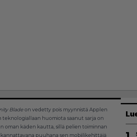
inity Blade
on vedetty pois myynnistä Applen
Lu
n teknologiallaan huomiota saanut sarja on
 oman käden kautta, sillä pelien toiminnan
1
 kannattavana puuhana sen mobiilikehittäjä