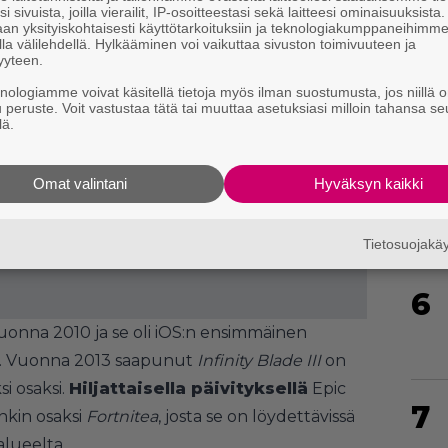
4
i sivuista, joilla vierailit, IP-osoitteestasi sekä laitteesi ominaisuuksista
an yksityiskohtaisesti käyttötarkoituksiin ja teknologiakumppaneihimm
la välilehdellä. Hylkääminen voi vaikuttaa sivuston toimivuuteen ja
yyteen.
knologiamme voivat käsitellä tietoja myös ilman suostumusta, jos niillä o
u peruste. Voit vastustaa tätä tai muuttaa asetuksiasi milloin tahansa se
lä.
5
Omat valintani
Hyväksyn kaikki
Tietosuojak
6
uonna 2010 ja se oli iOS:n ensimmäinen
li. Vuonna 2013 saapunut
Infinity Blade III
on
si osaksi.
Hiljattaisella päivityksellä
Epic
7
nkin osaksi
Fortnitea
, josta se on löydettävissä
alueelta.