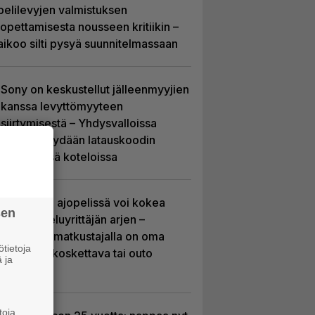
pelilevyjen valmistuksen
lopettamisesta nousseen kritiikin –
aikoo silti pysyä suunnitelmassaan
Sony on keskustellut jälleenmyyjien
kanssa levyttömyyteen
siirtymisestä – Yhdysvalloissa
pelejä myydään latauskoodin
sisältävissä koteloissa
Tulevassa ajopelissä voi kokea
sen
kyytipalveluyrittäjän arjen –
jokaisella matkustajalla on oma
tietoja
hulvaton, koskettava tai outo
 ja
tarinansa
toja