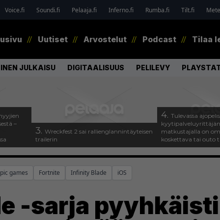
Voice.fi
Soundi.fi
Pelaaja.fi
Inferno.fi
Rumba.fi
Tilt.fi
Metel
tusivu
Uutiset
Arvostelut
Podcast
Tilaa l
INEN JULKAISU
DIGITAALISUUS
PELILEVY
PLAYSTAT
4.
myyjien
Tulevassa ajopeli
estä –
kyytipalveluyrittäjän 
3.
Wreckfest 2 sai rallienglannintäyteisen
matkustajalla on om
ssa
trailerin
koskettava tai outo 
pic games
Fortnite
Infinity Blade
iOS
de -sarja pyyhkäisti