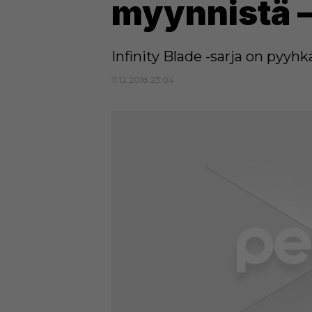
myynnistä –
Infinity Blade -sarja on pyyh
11.12.2018 23:04