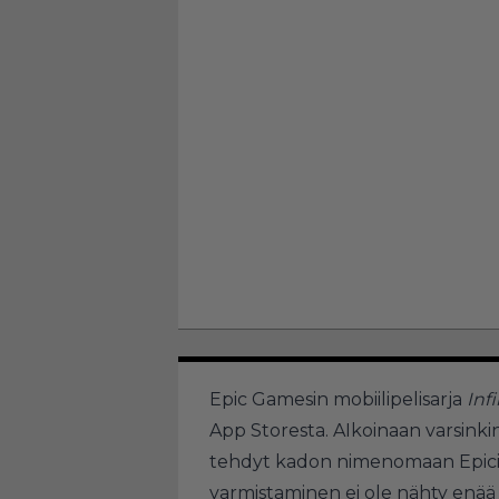
Epic Gamesin mobiilipelisarja
Inf
App Storesta. AIkoinaan varsinki
tehdyt kadon nimenomaan Epicin
varmistaminen ei ole nähty enää