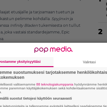
aajat etusijalle ja tarjoamaan tuetun ja
kaistun pelimme kohdalla.
Spyjinxin
ja
anssa
Infinity Bladen
tukemisesta on tullut
2
a, joka vastaisi standardejamme, Epic
oa.
 ostamaan ennen niiden poistumista myynnistä,
 vastaisuudessakin ainakin siihen asti, kunnes
dollisesti taas tuen vanhemmille peleille.
vostamme yksityisyyttäsi
Valintasi
niä yllätyksiä viimeisellä päivityksellä. Pelien
3
semme suostumuksesi tarjotaksemme henkilökohtai
ät enää tue.
ökokemuksen
lellisesti valitsemamme
88 teknologiakumppania
hyödynnämme henkilö
semme paremman käyttäjäkokemuksen sekä kohdentaaksemme sisältöä
a.
ällä suostut tietojesi käyttöön seuraavasti
laitetunnisteita ja tallennamme evästeitä laitteellesi saadaksemme tie