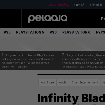
Como.fi
Episodi.fi
E
PS5
PLAYSTATION 5
PS6
PLAYSTATION 6
FYYS
1.
2.
Sony kertoo kuulleensa PlayStation-
Sony on keskustellut jälleen
pelilevyjen valmistuksen lopettamisesta
kanssa levyttömyyteen siirtymis
nousseen kritiikin – aikoo silti pysyä
Yhdysvalloissa pelejä myydään
suunnitelmassaan
latauskoodin sisältävissä koteloi
App Store
Apple
Chair Entertainment
e
Infinity Bla