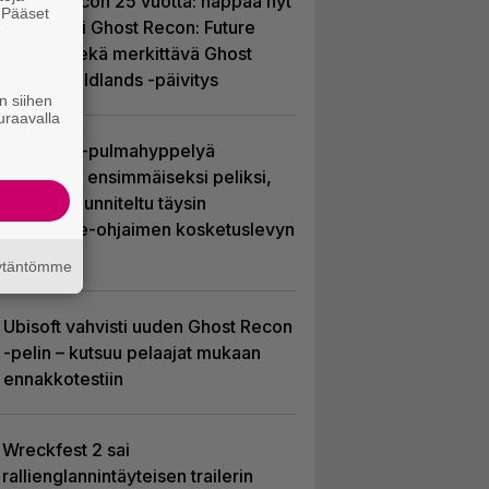
Ghost Recon 25 vuotta: nappaa nyt
. Pääset
ilmaiseksi Ghost Recon: Future
e
Soldier sekä merkittävä Ghost
Recon Wildlands -päivitys
n siihen
uraavalla
Uutta PS5-pulmahyppelyä
kuvaillaan ensimmäiseksi peliksi,
joka on suunniteltu täysin
DualSense-ohjaimen kosketuslevyn
ympärille
äytäntömme
Ubisoft vahvisti uuden Ghost Recon
-pelin – kutsuu pelaajat mukaan
ennakkotestiin
Wreckfest 2 sai
rallienglannintäyteisen trailerin