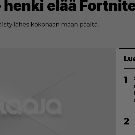
 henki elää Fortnit
käisty lähes kokonaan maan päältä.
Lu
1
2