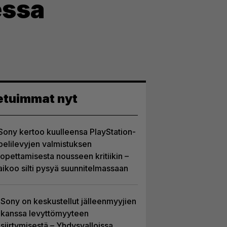
essa
etuimmat nyt
Sony kertoo kuulleensa PlayStation-
pelilevyjen valmistuksen
lopettamisesta nousseen kritiikin –
aikoo silti pysyä suunnitelmassaan
Sony on keskustellut jälleenmyyjien
kanssa levyttömyyteen
siirtymisestä – Yhdysvalloissa