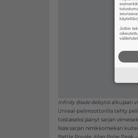
esimerkiks
tutustuma
seuraaval
käytettäv
Jotkin te
oikeutett
välilehdel
Infinity Blade
debytoi alkujaan v
Unreal-pelimoottorilla tehty pe
toistaiseksi jäänyt sarjan viimeisek
lisäsi sarjan nimikkomiekan kuite
Battle Royale -tilan Polar Peak -