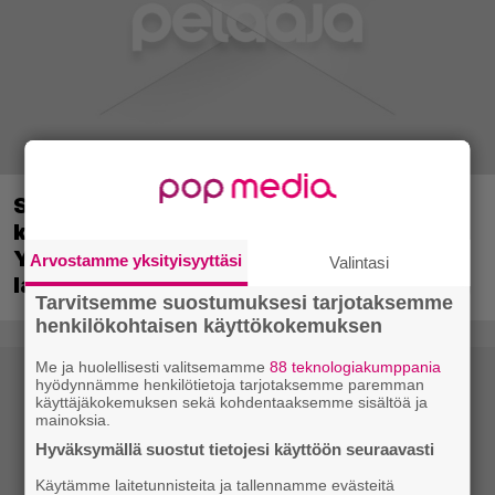
Sony on keskustellut jälleenmyyjien
kanssa levyttömyyteen siirtymisestä –
Yhdysvalloissa pelejä myydään
Arvostamme yksityisyyttäsi
Valintasi
latauskoodin sisältävissä koteloissa
Tarvitsemme suostumuksesi tarjotaksemme
henkilökohtaisen käyttökokemuksen
Me ja huolellisesti valitsemamme
88 teknologiakumppania
hyödynnämme henkilötietoja tarjotaksemme paremman
käyttäjäkokemuksen sekä kohdentaaksemme sisältöä ja
mainoksia.
Hyväksymällä suostut tietojesi käyttöön seuraavasti
Käytämme laitetunnisteita ja tallennamme evästeitä