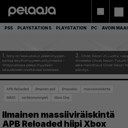
PS5
PLAYSTATION 5
PLAYSTATION
PC
AVOIN MAA
1.
2.
Sony on keskustellut jälleenmyyjien
Ghost Recon 25 vuotta: nap
kanssa levyttömyyteen siirtymisestä –
ilmaiseksi Ghost Recon: Future S
Yhdysvalloissa pelejä myydään
sekä merkittävä Ghost Recon Wi
latauskoodin sisältävissä koteloissa
päivitys
APB Reloaded
ilmainen peli
ilmaiseksi
massiiviräiskintä
MMO
verkkomoninpeli
Xbox One
Ilmainen massiiviräiskintä
APB Reloaded hiipi Xbox