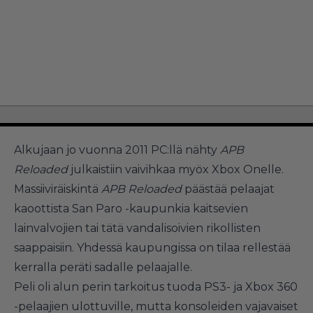
Alkujaan jo vuonna 2011 PC:llä nähty
APB
Reloaded
julkaistiin vaivihkaa myöx Xbox Onelle.
Massiiviräiskintä
APB Reloaded
päästää pelaajat
kaoottista San Paro -kaupunkia kaitsevien
lainvalvojien tai tätä vandalisoivien rikollisten
saappaisiin. Yhdessä kaupungissa on tilaa rellestää
kerralla peräti sadalle pelaajalle.
Peli oli alun perin tarkoitus tuoda PS3- ja Xbox 360
-pelaajien ulottuville, mutta konsoleiden vajavaiset