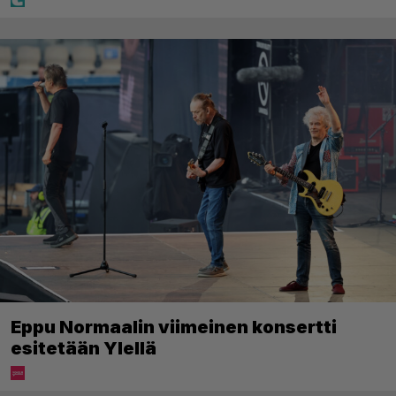
Eppu Normaalin viimeinen konsertti
esitetään Ylellä