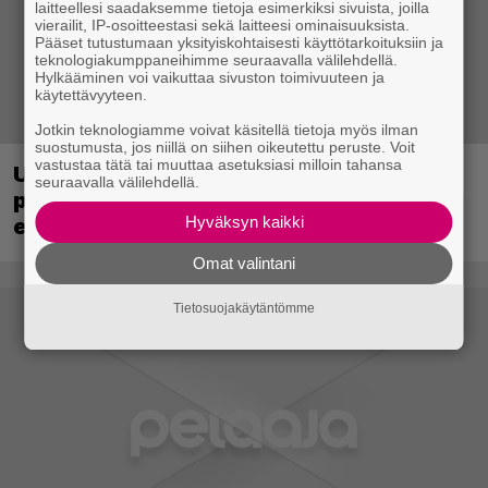
laitteellesi saadaksemme tietoja esimerkiksi sivuista, joilla
vierailit, IP-osoitteestasi sekä laitteesi ominaisuuksista.
Pääset tutustumaan yksityiskohtaisesti käyttötarkoituksiin ja
teknologiakumppaneihimme seuraavalla välilehdellä.
Hylkääminen voi vaikuttaa sivuston toimivuuteen ja
käytettävyyteen.
Jotkin teknologiamme voivat käsitellä tietoja myös ilman
suostumusta, jos niillä on siihen oikeutettu peruste. Voit
vastustaa tätä tai muuttaa asetuksiasi milloin tahansa
Ubisoft vahvisti uuden Ghost Recon -
seuraavalla välilehdellä.
pelin – kutsuu pelaajat mukaan
Hyväksyn kaikki
ennakkotestiin
Omat valintani
Tietosuojakäytäntömme