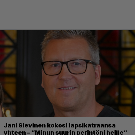
Jani Sievinen kokosi lapsikatraansa
yhteen – ”Minun suurin perintöni heille”