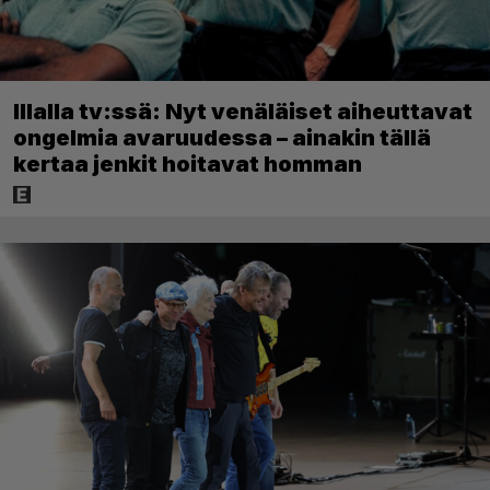
Illalla tv:ssä: Nyt venäläiset aiheuttavat
ongelmia avaruudessa – ainakin tällä
kertaa jenkit hoitavat homman