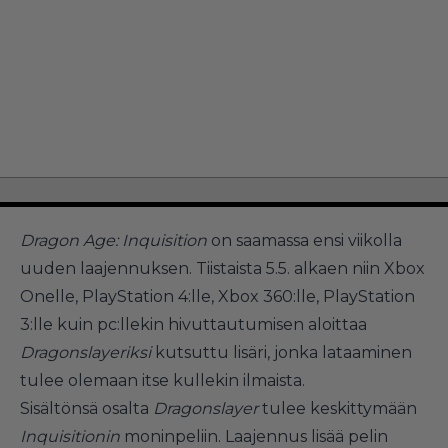
Dragon Age: Inquisition
on saamassa ensi viikolla
uuden laajennuksen. Tiistaista 5.5. alkaen niin Xbox
Onelle, PlayStation 4:lle, Xbox 360:lle, PlayStation
3:lle kuin pc:llekin hivuttautumisen aloittaa
Dragonslayeriksi
kutsuttu lisäri, jonka lataaminen
tulee olemaan itse kullekin ilmaista.
Sisältönsä osalta
Dragonslayer
tulee keskittymään
Inquisitionin
moninpeliin. Laajennus lisää pelin