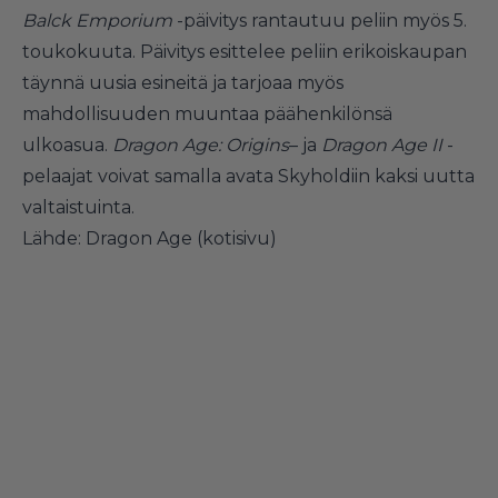
Balck Emporium
-päivitys
rantautuu peliin myös 5.
toukokuuta. Päivitys esittelee peliin erikoiskaupan
täynnä uusia esineitä ja tarjoaa myös
mahdollisuuden muuntaa päähenkilönsä
ulkoasua.
Dragon Age: Origins
– ja
Dragon Age II
-
pelaajat voivat samalla avata Skyholdiin kaksi uutta
valtaistuinta.
Lähde:
Dragon Age (kotisivu)