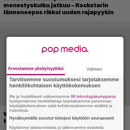
menestyskulku jatkuu – Rockstarin
länneneepos rikkoi uuden rajapyykin
Arvostamme yksityisyyttäsi
Valintasi
Tarvitsemme suostumuksesi tarjotaksemme
henkilökohtaisen käyttökokemuksen
Me ja huolellisesti valitsemamme
88 teknologiakumppania
hyödynnämme henkilötietoja tarjotaksemme paremman
käyttäjäkokemuksen sekä kohdentaaksemme sisältöä ja
mainoksia.
Wreckfest 2 sai rallienglannintäyteisen
Hyväksymällä suostut tietojesi käyttöön seuraavasti
trailerin
Käytämme laitetunnisteita ja tallennamme evästeitä