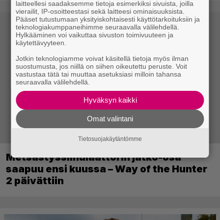
laitteellesi saadaksemme tietoja esimerkiksi sivuista, joilla
vierailit, IP-osoitteestasi sekä laitteesi ominaisuuksista.
Pääset tutustumaan yksityiskohtaisesti käyttötarkoituksiin ja
teknologiakumppaneihimme seuraavalla välilehdellä.
Hylkääminen voi vaikuttaa sivuston toimivuuteen ja
käytettävyyteen.
Jotkin teknologiamme voivat käsitellä tietoja myös ilman
suostumusta, jos niillä on siihen oikeutettu peruste. Voit
vastustaa tätä tai muuttaa asetuksiasi milloin tahansa
seuraavalla välilehdellä.
Hyväksyn kaikki
Omat valintani
Tietosuojakäytäntömme
Metsästyssimulaattorin jatko-osa
saapuu ensi kuussa – Way of the Hunter
2 päivättiin