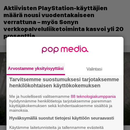
Aktiivisten PlayStation-käyttäjien
määrä nousi vuodentakaiseen
verrattuna – myös Sonyn
verkkopalveluliiketoiminta kasvoi yli 20
prosenttia
Arvostamme yksityisyyttäsi
Valintasi
Tarvitsemme suostumuksesi tarjotaksemme
henkilökohtaisen käyttökokemuksen
Me ja huolellisesti valitsemamme
88 teknologiakumppania
hyödynnämme henkilötietoja tarjotaksemme paremman
käyttäjäkokemuksen sekä kohdentaaksemme sisältöä ja
mainoksia.
Hyväksymällä suostut tietojesi käyttöön seuraavasti
Käytämme laitetunnisteita ja tallennamme evästeitä