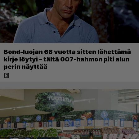
Bond-luojan 68 vuotta sitten lähettämä
kirje löytyi – tältä 007-hahmon piti alun
perin näyttää