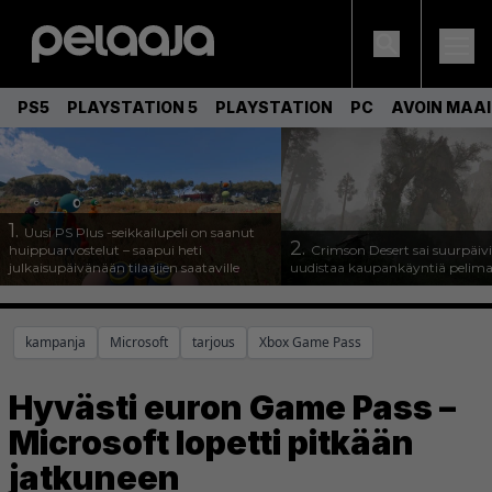
PS5
PLAYSTATION 5
PLAYSTATION
PC
AVOIN MAA
1.
Uusi PS Plus -seikkailupeli on saanut
2.
huippuarvostelut – saapui heti
Crimson Desert sai suurpäivi
julkaisupäivänään tilaajien saataville
uudistaa kaupankäyntiä pelim
kampanja
Microsoft
tarjous
Xbox Game Pass
Hyvästi euron Game Pass –
Microsoft lopetti pitkään
jatkuneen