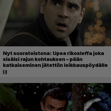
Nyt suoratoistona: Upea rikosleffa joka
sisälsi rajun kohtauksen – pään
katkaiseminen jätettiin leikkauspöydälle