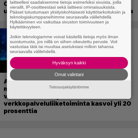
laitteellesi saadaksemme tietoja esimerkiksi sivuista, joilla
Crimson Desert sai suurpäivityksen –
vierailit, IP-osoitteestasi sekä laitteesi ominaisuuksista.
uudistaa kaupankäyntiä pelimaailmassa
Pääset tutustumaan yksityiskohtaisesti käyttötarkoituksiin ja
teknologiakumppaneihimme seuraavalla välilehdellä.
Hylkääminen voi vaikuttaa sivuston toimivuuteen ja
käytettävyyteen.
Jotkin teknologiamme voivat käsitellä tietoja myös ilman
suostumusta, jos niillä on siihen oikeutettu peruste. Voit
vastustaa tätä tai muuttaa asetuksiasi milloin tahansa
seuraavalla välilehdellä.
Hyväksyn kaikki
Omat valintani
Aktiivisten PlayStation-käyttäjien
määrä nousi vuodentakaiseen
Tietosuojakäytäntömme
verrattuna – Sonyn
verkkopalveluliiketoiminta kasvoi yli 20
prosenttia