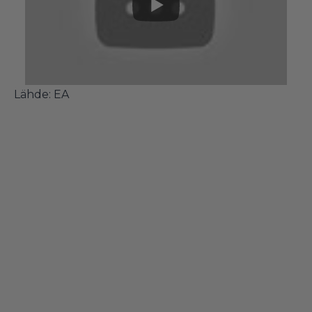
Lähde:
EA