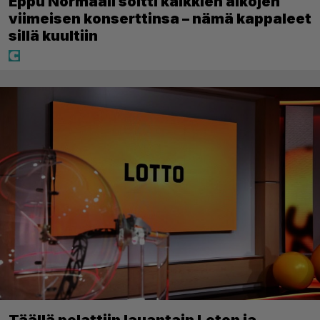
Eppu Normaali soitti kaikkien aikojen
viimeisen konserttinsa – nämä kappaleet
sillä kuultiin