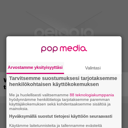
Arvostamme yksityisyyttäsi
Valintasi
Tarvitsemme suostumuksesi tarjotaksemme
Wreckfest 2 sai rallienglannintäyteisen
henkilökohtaisen käyttökokemuksen
trailerin
Me ja huolellisesti valitsemamme
88 teknologiakumppania
hyödynnämme henkilötietoja tarjotaksemme paremman
käyttäjäkokemuksen sekä kohdentaaksemme sisältöä ja
mainoksia.
Hyväksymällä suostut tietojesi käyttöön seuraavasti
Käytämme laitetunnisteita ja tallennamme evästeitä