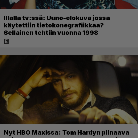
Illalla tv:ssä: Uuno-elokuva jossa
käytettiin tietokonegrafiikkaa?
Sellainen tehtiin vuonna 1998
Nyt HBO Maxissa: Tom Hardyn piinaava