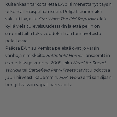
kuitenkaan tarkoita, että EA olisi menettänyt täysin
uskonsa ilmaispelaamiseen. Pelijätti esimerkiksi
vakuuttaa, että
Star Wars: The Old Republic
elää
kyllä vielä tulevaisuudessakin ja että peliin on
suunnitteilla täksi vuodeksi lisää tarinavetoista
pelattavaa.
Pääosa EA:n sulkemista peleistä ovat jo varsin
vanhoja nimikkeitä.
Battlefield Heroes
lanseerattiin
esimerkiksi jo vuonna 2009, eikä
Need for Speed
Worldia
tai
Battlefield Play4Freeta
tarvittu odottaa
juuri hirveästi kauemmin.
FIFA World
ehti sen sijaan
hengittää vain vajaat pari vuotta.