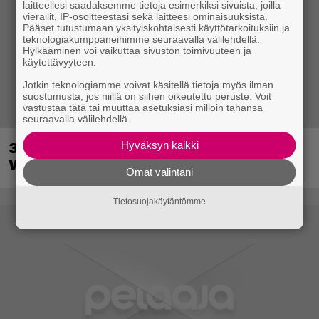
laitteellesi saadaksemme tietoja esimerkiksi sivuista, joilla
vierailit, IP-osoitteestasi sekä laitteesi ominaisuuksista.
Pääset tutustumaan yksityiskohtaisesti käyttötarkoituksiin ja
teknologiakumppaneihimme seuraavalla välilehdellä.
Hylkääminen voi vaikuttaa sivuston toimivuuteen ja
käytettävyyteen.
Jotkin teknologiamme voivat käsitellä tietoja myös ilman
suostumusta, jos niillä on siihen oikeutettu peruste. Voit
vastustaa tätä tai muuttaa asetuksiasi milloin tahansa
seuraavalla välilehdellä.
Hyväksyn kaikki
30-vuotias Quake sai uuden episodin
Wolfenstein-kehittäjiltä
Omat valintani
Tietosuojakäytäntömme