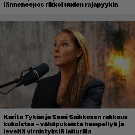
länneneepos rikkoi uuden rajapyykin
Karita Tykän ja Sami Saikkosen rakkaus
kukoistaa – vähäpukeista hempeilyä ja
leveitä virnistyksiä laiturilla