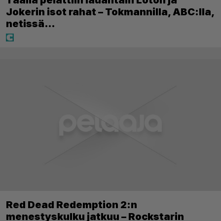
Täällä pelattiin lauantain Loton ja
Jokerin isot rahat – Tokmannilla, ABC:lla,
netissä…
Red Dead Redemption 2:n
menestyskulku jatkuu – Rockstarin