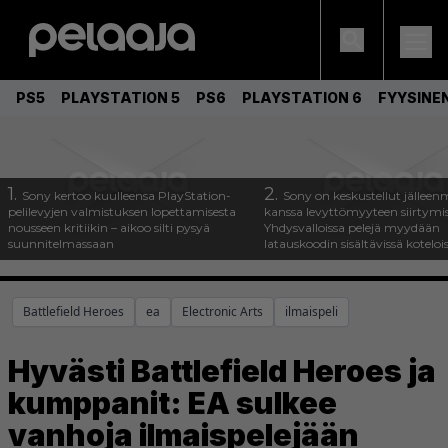
PS5
PLAYSTATION 5
PS6
PLAYSTATION 6
FYYSINE
1.
2.
Sony kertoo kuulleensa PlayStation-
Sony on keskustellut jälleen
pelilevyjen valmistuksen lopettamisesta
kanssa levyttömyyteen siirtymis
nousseen kritiikin – aikoo silti pysyä
Yhdysvalloissa pelejä myydään
suunnitelmassaan
latauskoodin sisältävissä koteloi
Battlefield Heroes
ea
Electronic Arts
ilmaispeli
Hyvästi Battlefield Heroes ja
kumppanit: EA sulkee
vanhoja ilmaispelejään