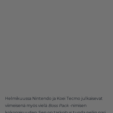
Helmikuussa Nintendo ja Koei Tecmo julkaisevat
viimeisenä myös vielä
Boss Pack
-nimisen
kokonaisuuden. Sen on tarkoitus tuoda peliin pari