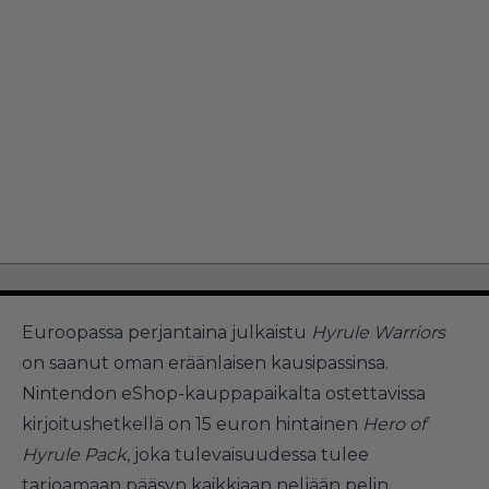
Euroopassa perjantaina julkaistu
Hyrule Warriors
on saanut oman eräänlaisen kausipassinsa.
Nintendon eShop-kauppapaikalta ostettavissa
kirjoitushetkellä on 15 euron hintainen
Hero of
Hyrule Pack
, joka tulevaisuudessa tulee
tarjoamaan pääsyn kaikkiaan neljään pelin