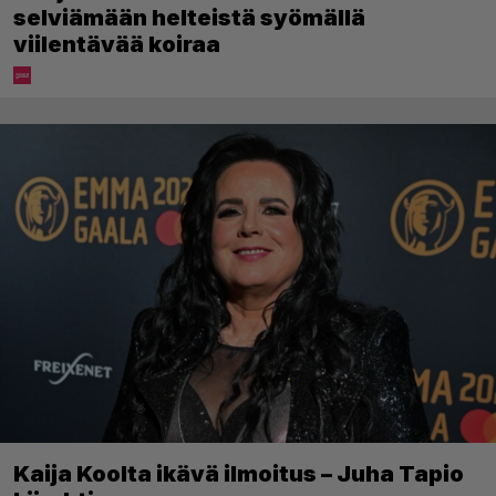
selviämään helteistä syömällä
viilentävää koiraa
Kaija Koolta ikävä ilmoitus – Juha Tapio