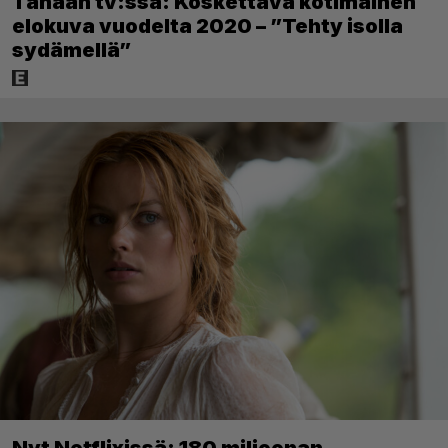
Tänään tv:ssä: Koskettava kotimainen
elokuva vuodelta 2020 – ”Tehty isolla
sydämellä”