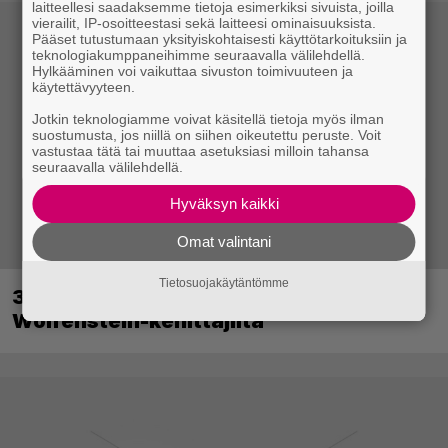
laitteellesi saadaksemme tietoja esimerkiksi sivuista, joilla
vierailit, IP-osoitteestasi sekä laitteesi ominaisuuksista.
Pääset tutustumaan yksityiskohtaisesti käyttötarkoituksiin ja
teknologiakumppaneihimme seuraavalla välilehdellä.
Hylkääminen voi vaikuttaa sivuston toimivuuteen ja
käytettävyyteen.
Jotkin teknologiamme voivat käsitellä tietoja myös ilman
suostumusta, jos niillä on siihen oikeutettu peruste. Voit
vastustaa tätä tai muuttaa asetuksiasi milloin tahansa
seuraavalla välilehdellä.
Hyväksyn kaikki
Omat valintani
Tietosuojakäytäntömme
30-vuotias Quake sai uuden episodin
Wolfenstein-kehittäjiltä