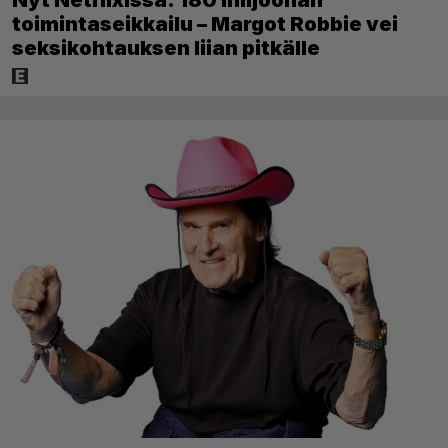
Nyt Netflixissä: 180 miljoonan
toimintaseikkailu – Margot Robbie vei
seksikohtauksen liian pitkälle