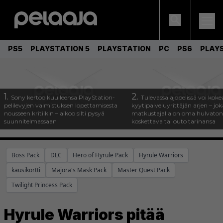
PS5
PLAYSTATION 5
PLAYSTATION
PC
PS6
PLAY
1.
2.
Sony kertoo kuulleensa PlayStation-
Tulevassa ajopelissä voi koke
pelilevyjen valmistuksen lopettamisesta
kyytipalveluyrittäjän arjen – joka
nousseen kritiikin – aikoo silti pysyä
matkustajalla on oma hulvaton
suunnitelmassaan
koskettava tai outo tarinansa
Boss Pack
DLC
Hero of Hyrule Pack
Hyrule Warriors
kausikortti
Majora's Mask Pack
Master Quest Pack
Twilight Princess Pack
Hyrule Warriors pitää