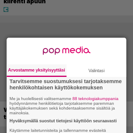
kiirehti apuun
Arvostamme yksityisyyttäsi
Valintasi
Tarvitsemme suostumuksesi tarjotaksemme
henkilökohtaisen käyttökokemuksen
Me ja huolellisesti valitsemamme
88 teknologiakumppania
hyödynnämme henkilötietoja tarjotaksemme paremman
käyttäjäkokemuksen sekä kohdentaaksemme sisältöä ja
Wreckfest 2 sai rallienglannintäyteisen
mainoksia.
trailerin
Hyväksymällä suostut tietojesi käyttöön seuraavasti
Käytämme laitetunnisteita ja tallennamme evästeitä