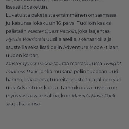
lisäsisältöpakettiin.
Luvatuista paketeista ensimmäinen on saamassa
julkaisunsa lokakuun 16. päivä. Tuolloin käsiksi
päästään
Master Quest Packiin
, joka laajentaa
Hyrule Warriorsia
uusilla aseilla, skenaarioilla ja
asusteilla sekä lisää pelin Adventure Mode -tilaan
uuden kartan.
Master Quest Packia
seuraa marraskuussa
Twilight
Princess Pack
, jonka mukana peliin tuodaan uusi
hahmo, lisää aseita, tuoreita asusteita ja jälleen yksi
uusi Adventure-kartta. Tammikuussa luvassa on
myös vastaavaa sisältöä, kun
Majora’s Mask Pack
saa julkaisunsa.