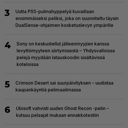
3
Uutta PS5-pulmahyppelyä kuvaillaan
ensimmäiseksi peliksi, joka on suunniteltu täysin
DualSense-ohjaimen kosketuslevyn ympärille
4
Sony on keskustellut jälleenmyyjien kanssa
levyttömyyteen siirtymisestä – Yhdysvalloissa
pelejä myydään latauskoodin sisältävissä
koteloissa
5
Crimson Desert sai suurpäivityksen – uudistaa
kaupankäyntiä pelimaailmassa
6
Ubisoft vahvisti uuden Ghost Recon -pelin –
kutsuu pelaajat mukaan ennakkotestiin