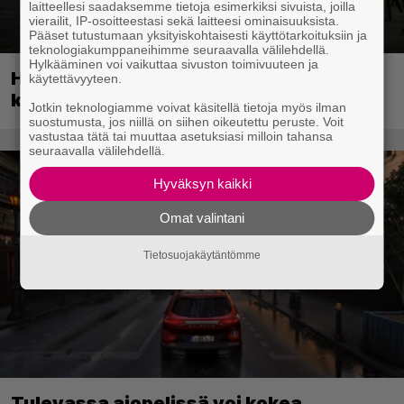
laitteellesi saadaksemme tietoja esimerkiksi sivuista, joilla
vierailit, IP-osoitteestasi sekä laitteesi ominaisuuksista.
Pääset tutustumaan yksityiskohtaisesti käyttötarkoituksiin ja
teknologiakumppaneihimme seuraavalla välilehdellä.
Hylkääminen voi vaikuttaa sivuston toimivuuteen ja
Huippusuosittu Soturikissat-kirjasarja
käytettävyyteen.
kääntyy videopeliksi
Jotkin teknologiamme voivat käsitellä tietoja myös ilman
suostumusta, jos niillä on siihen oikeutettu peruste. Voit
vastustaa tätä tai muuttaa asetuksiasi milloin tahansa
seuraavalla välilehdellä.
Hyväksyn kaikki
Omat valintani
Tietosuojakäytäntömme
Tulevassa ajopelissä voi kokea