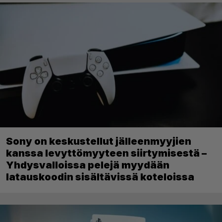
Sony on keskustellut jälleenmyyjien
kanssa levyttömyyteen siirtymisestä –
Yhdysvalloissa pelejä myydään
latauskoodin sisältävissä koteloissa