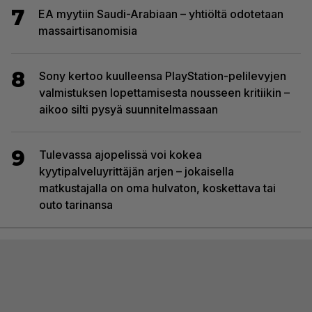
7
EA myytiin Saudi-Arabiaan – yhtiöltä odotetaan
massairtisanomisia
8
Sony kertoo kuulleensa PlayStation-pelilevyjen
valmistuksen lopettamisesta nousseen kritiikin –
aikoo silti pysyä suunnitelmassaan
9
Tulevassa ajopelissä voi kokea
kyytipalveluyrittäjän arjen – jokaisella
matkustajalla on oma hulvaton, koskettava tai
outo tarinansa