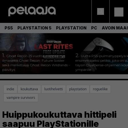
PS5
PLAYSTATION 5
PLAYSTATION
PC
AVOIN MAA
1.
2.
Ghost Recon 25 vuotta: nappaa nyt
Uutta PS5-pulmahyppelyä k
ilmaiseksi Ghost Recon: Future Soldier
ensimmäiseksi peliksi, joka on s
sekä merkittävä Ghost Recon Wildlands -
täysin DualSense-ohjaimen kos
päivitys
ympärille
indie
koukuttava
luotihelvetti
playstation
roguelike
vampire survivors
Huippukoukuttava hittipeli
saapuu PlayStationille