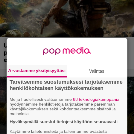
Ubisoft vahvisti uuden Ghost Recon -
pelin – kutsuu pelaajat mukaan
ennakkotestiin
Arvostamme yksityisyyttäsi
Valintasi
Tarvitsemme suostumuksesi tarjotaksemme
henkilökohtaisen käyttökokemuksen
Me ja huolellisesti valitsemamme
88 teknologiakumppania
hyödynnämme henkilötietoja tarjotaksemme paremman
käyttäjäkokemuksen sekä kohdentaaksemme sisältöä ja
mainoksia.
Hyväksymällä suostut tietojesi käyttöön seuraavasti
Käytämme laitetunnisteita ja tallennamme evästeitä