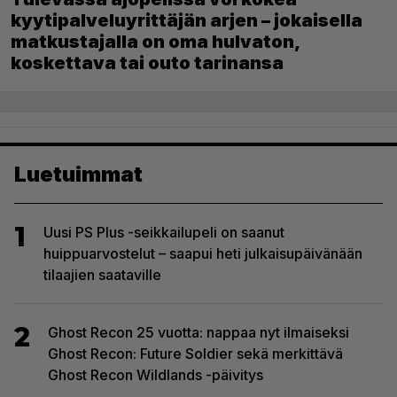
kyytipalveluyrittäjän arjen – jokaisella
matkustajalla on oma hulvaton,
koskettava tai outo tarinansa
Luetuimmat
1
Uusi PS Plus -seikkailupeli on saanut
huippuarvostelut – saapui heti julkaisupäivänään
tilaajien saataville
2
Ghost Recon 25 vuotta: nappaa nyt ilmaiseksi
Ghost Recon: Future Soldier sekä merkittävä
Ghost Recon Wildlands -päivitys