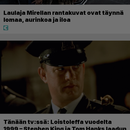
Laulaja Mirellan rantakuvat ovat täynnä
lomaa, aurinkoa ja iloa
Tänään tv:ssä: Loistoleffa vuodelta
1999 – Stephen King ja Tom Hanks laadun