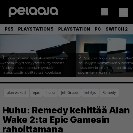
PS5
PLAYSTATION 5
PLAYSTATION
PC
SWITCH 2
1.
2.
Sony on keskustellut jälleenmyyjien
Sony kertoo kuulleensa Play
kanssa levyttömyyteen siirtymisestä –
pelilevyjen valmistuksen lopett
Yhdysvalloissa pelejä myydään
nousseen kritiikin – aikoo silti p
latauskoodin sisältävissä koteloissa
suunnitelmassaan
alan wake 2
epic
huhu
Jeff Grubb
kehitys
Remedy
Huhu: Remedy kehittää Alan
Wake 2:ta Epic Gamesin
rahoittamana