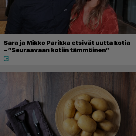
Sara ja Mikko Parikka etsivät uutta kotia
– ”Seuraavaan kotiin tämmöinen”