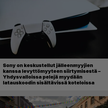
Sony on keskustellut jälleenmyyjien
kanssa levyttömyyteen siirtymisestä –
Yhdysvalloissa pelejä myydään
latauskoodin sisältävissä koteloissa