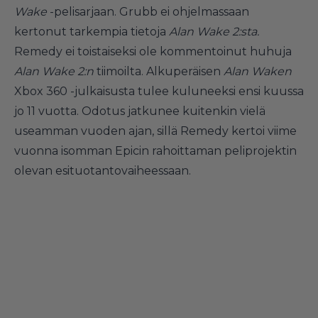
Wake
-pelisarjaan. Grubb ei ohjelmassaan
kertonut tarkempia tietoja
Alan Wake 2:sta.
Remedy ei toistaiseksi ole kommentoinut huhuja
Alan Wake 2:n
tiimoilta. Alkuperäisen
Alan Waken
Xbox 360 -julkaisusta tulee kuluneeksi ensi kuussa
jo 11 vuotta. Odotus jatkunee kuitenkin vielä
useamman vuoden ajan, sillä Remedy kertoi viime
vuonna isomman Epicin rahoittaman peliprojektin
olevan esituotantovaiheessaan.