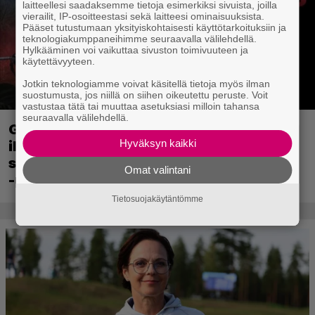
laitteellesi saadaksemme tietoja esimerkiksi sivuista, joilla
vierailit, IP-osoitteestasi sekä laitteesi ominaisuuksista.
Pääset tutustumaan yksityiskohtaisesti käyttötarkoituksiin ja
teknologiakumppaneihimme seuraavalla välilehdellä.
Hylkääminen voi vaikuttaa sivuston toimivuuteen ja
käytettävyyteen.
Jotkin teknologiamme voivat käsitellä tietoja myös ilman
suostumusta, jos niillä on siihen oikeutettu peruste. Voit
vastustaa tätä tai muuttaa asetuksiasi milloin tahansa
seuraavalla välilehdellä.
Ghost Recon 25 vuotta: nappaa nyt
Hyväksyn kaikki
ilmaiseksi Ghost Recon: Future Soldier
sekä merkittävä Ghost Recon Wildlands
Omat valintani
-päivitys
Tietosuojakäytäntömme