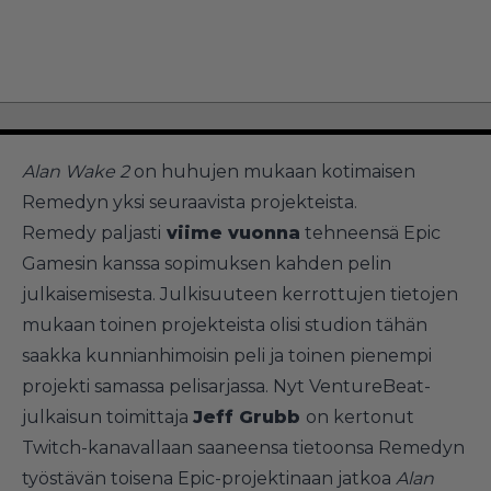
Alan Wake 2
on huhujen mukaan kotimaisen
Remedyn yksi seuraavista projekteista.
Remedy paljasti
viime vuonna
tehneensä Epic
Gamesin kanssa sopimuksen kahden pelin
julkaisemisesta. Julkisuuteen kerrottujen tietojen
mukaan toinen projekteista olisi studion tähän
saakka kunnianhimoisin peli ja toinen pienempi
projekti samassa pelisarjassa. Nyt VentureBeat-
julkaisun toimittaja
Jeff Grubb
on kertonut
Twitch-kanavallaan saaneensa tietoonsa Remedyn
työstävän toisena Epic-projektinaan jatkoa
Alan