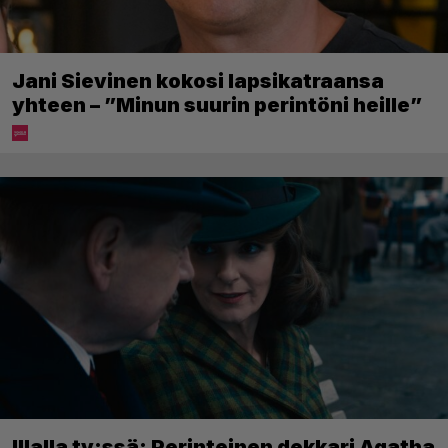
Jani Sievinen kokosi lapsikatraansa
yhteen – ”Minun suurin perintöni heille”
Illalla tv:ssä: Perinteinen dekkari Agatha