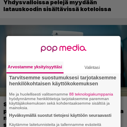
kanssa levyttömyyteen siirtymisestä –
Yhdysvalloissa pelejä myydään
latauskoodin sisältävissä koteloissa
Arvostamme yksityisyyttäsi
Valintasi
Tarvitsemme suostumuksesi tarjotaksemme
henkilökohtaisen käyttökokemuksen
Me ja huolellisesti valitsemamme
88 teknologiakumppania
hyödynnämme henkilötietoja tarjotaksemme paremman
käyttäjäkokemuksen sekä kohdentaaksemme sisältöä ja
mainoksia.
Sony kertoo kuulleensa PlayStation-
Hyväksymällä suostut tietojesi käyttöön seuraavasti
pelilevyjen valmistuksen lopettamisesta
Käytämme laitetunnisteita ja tallennamme evästeitä