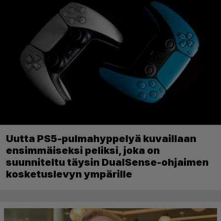
Uutta PS5-pulmahyppelyä kuvaillaan
ensimmäiseksi peliksi, joka on
suunniteltu täysin DualSense-ohjaimen
kosketuslevyn ympärille