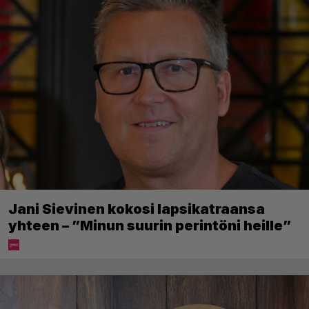
Jani Sievinen kokosi lapsikatraansa
yhteen – ”Minun suurin perintöni heille”