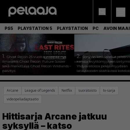
PS5
PLAYSTATION 5
PLAYSTATION
PC
AVOIN MAA
1.
2.
Ghost Recon 25 vuotta: nappaa nyt
Sony on keskustellut jälleen
ilmaiseksi Ghost Recon: Future Soldier
kanssa levyttömyyteen siirtymis
sekä merkittävä Ghost Recon Wildlands -
Yhdysvalloissa pelejä myydään
päivitys
latauskoodin sisältävissä koteloi
Arcane
League of Legends
Netflix
suoratoisto
tv-sarja
videopeliadaptaatio
Hittisarja Arcane jatkuu
syksyllä – katso