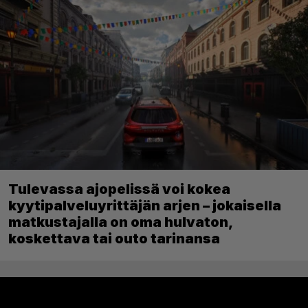
Tulevassa ajopelissä voi kokea
kyytipalveluyrittäjän arjen – jokaisella
matkustajalla on oma hulvaton,
koskettava tai outo tarinansa