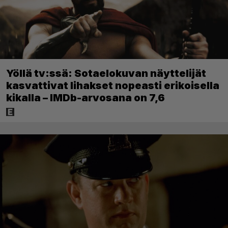
Yöllä tv:ssä: Sotaelokuvan näyttelijät
kasvattivat lihakset nopeasti erikoisella
kikalla – IMDb-arvosana on 7,6