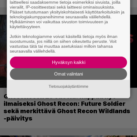
nousseen kritiikin – aikoo silti pysyä
laitteellesi saadaksemme tietoja esimerkiksi sivuista, joilla
vierailit, IP-osoitteestasi sekä laitteesi ominaisuuksista.
suunnitelmassaan
Pääset tutustumaan yksityiskohtaisesti käyttötarkoituksiin ja
teknologiakumppaneihimme seuraavalla välilehdellä.
Hylkääminen voi vaikuttaa sivuston toimivuuteen ja
käytettävyyteen.
Jotkin teknologiamme voivat käsitellä tietoja myös ilman
suostumusta, jos niillä on siihen oikeutettu peruste. Voit
vastustaa tätä tai muuttaa asetuksiasi milloin tahansa
seuraavalla välilehdellä.
Hyväksyn kaikki
Omat valintani
Tietosuojakäytäntömme
Ghost Recon 25 vuotta: nappaa nyt
ilmaiseksi Ghost Recon: Future Soldier
sekä merkittävä Ghost Recon Wildlands
-päivitys