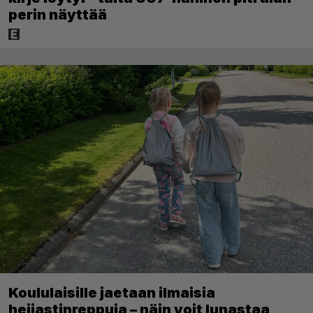
perin näyttää
Koululaisille jaetaan ilmaisia
heijastinreppuja – näin voit lunastaa