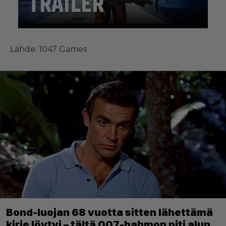
Lähde: 1047 Games
Bond-luojan 68 vuotta sitten lähettämä
kirje löytyi – tältä 007-hahmon piti alun