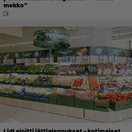
mekko”
Lidl aloitti jättialennukset – kotimaiset