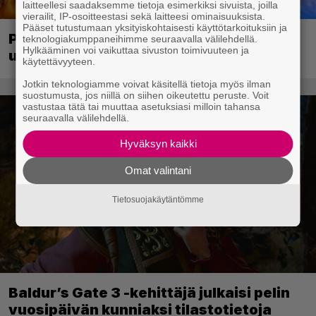
laitteellesi saadaksemme tietoja esimerkiksi sivuista, joilla
vierailit, IP-osoitteestasi sekä laitteesi ominaisuuksista.
Pääset tutustumaan yksityiskohtaisesti käyttötarkoituksiin ja
PS1-ajan klassikkoloikinta Croc 2 palaa
teknologiakumppaneihimme seuraavalla välilehdellä.
Hylkääminen voi vaikuttaa sivuston toimivuuteen ja
uudistettuna nykykonsoleille ja PC:lle
käytettävyyteen.
Jotkin teknologiamme voivat käsitellä tietoja myös ilman
suostumusta, jos niillä on siihen oikeutettu peruste. Voit
vastustaa tätä tai muuttaa asetuksiasi milloin tahansa
seuraavalla välilehdellä.
Hyväksyn kaikki
Omat valintani
Tietosuojakäytäntömme
Baldur’s Gate 3 -kehittäjä julkaisi pelin
vuosipäivän kunniaksi tilastotietoja