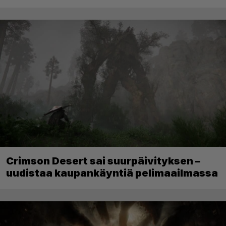
Crimson Desert sai suurpäivityksen –
uudistaa kaupankäyntiä pelimaailmassa