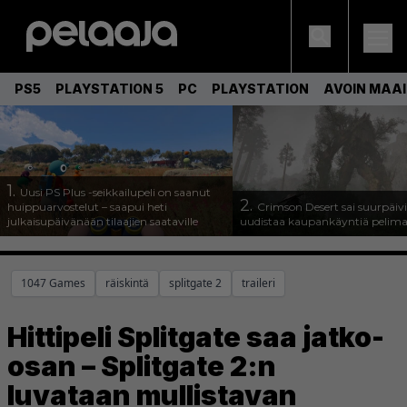
PS5
PLAYSTATION 5
PC
PLAYSTATION
AVOIN MAA
1.
Uusi PS Plus -seikkailupeli on saanut
2.
huippuarvostelut – saapui heti
Crimson Desert sai suurpäivi
julkaisupäivänään tilaajien saataville
uudistaa kaupankäyntiä pelim
1047 Games
räiskintä
splitgate 2
traileri
Hittipeli Splitgate saa jatko-
osan – Splitgate 2:n
luvataan mullistavan