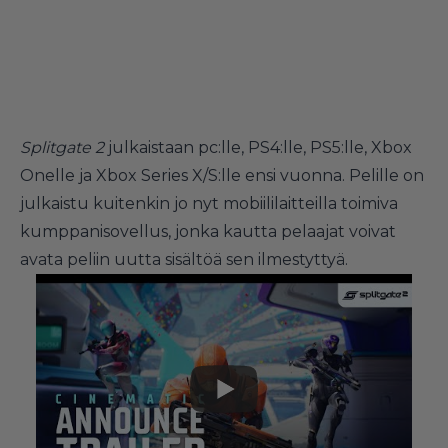
Splitgate 2
julkaistaan pc:lle, PS4:lle, PS5:lle, Xbox
Onelle ja Xbox Series X/S:lle ensi vuonna. Pelille on
julkaistu kuitenkin jo nyt mobiililaitteilla toimiva
kumppanisovellus, jonka kautta pelaajat voivat
avata peliin uutta sisältöä sen ilmestyttyä.