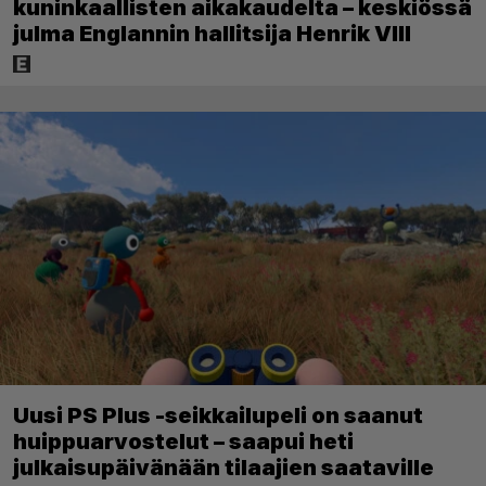
kuninkaallisten aikakaudelta – keskiössä
julma Englannin hallitsija Henrik VIII
Uusi PS Plus -seikkailupeli on saanut
huippuarvostelut – saapui heti
julkaisupäivänään tilaajien saataville