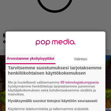
EA myytiin Saudi-Arabiaan – yhtiöltä
odotetaan massairtisanomisia
Arvostamme yksityisyyttäsi
Valintasi
Tarvitsemme suostumuksesi tarjotaksemme
henkilökohtaisen käyttökokemuksen
Me ja huolellisesti valitsemamme
88 teknologiakumppania
hyödynnämme henkilötietoja tarjotaksemme paremman
käyttäjäkokemuksen sekä kohdentaaksemme sisältöä ja
mainoksia.
Hyväksymällä suostut tietojesi käyttöön seuraavasti
Käytämme laitetunnisteita ja tallennamme evästeitä