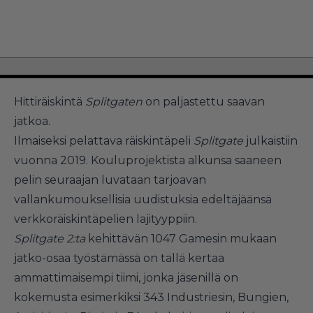
Hittiräiskintä
Splitgaten
on paljastettu saavan
jatkoa.
Ilmaiseksi pelattava räiskintäpeli
Splitgate
julkaistiin
vuonna 2019. Kouluprojektista alkunsa saaneen
pelin seuraajan luvataan tarjoavan
vallankumouksellisia uudistuksia edeltäjäänsä
verkkoräiskintäpelien lajityyppiin.
Splitgate 2:ta
kehittävän 1047 Gamesin mukaan
jatko-osaa työstämässä on tällä kertaa
ammattimaisempi tiimi, jonka jäsenillä on
kokemusta esimerkiksi 343 Industriesin, Bungien,