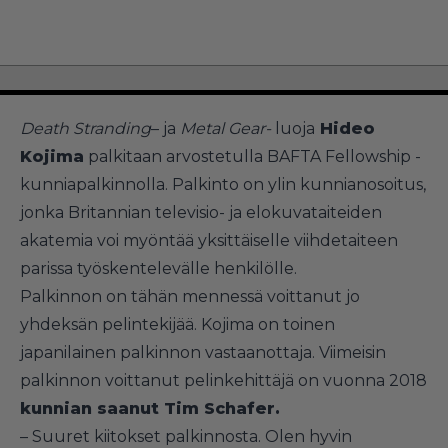
Death Stranding
– ja
Metal Gear-
luoja
Hideo
Kojima
palkitaan arvostetulla BAFTA Fellowship -
kunniapalkinnolla. Palkinto on ylin kunnianosoitus,
jonka Britannian televisio- ja elokuvataiteiden
akatemia voi myöntää yksittäiselle viihdetaiteen
parissa työskentelevälle henkilölle.
Palkinnon on tähän mennessä voittanut jo
yhdeksän pelintekijää. Kojima on toinen
japanilainen palkinnon vastaanottaja. Viimeisin
palkinnon voittanut pelinkehittäjä on vuonna 2018
kunnian saanut Tim Schafer.
– Suuret kiitokset palkinnosta. Olen hyvin