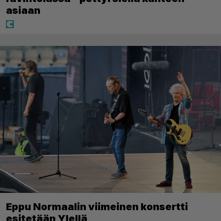
asiaan
Eppu Normaalin viimeinen konsertti
esitetään Ylellä