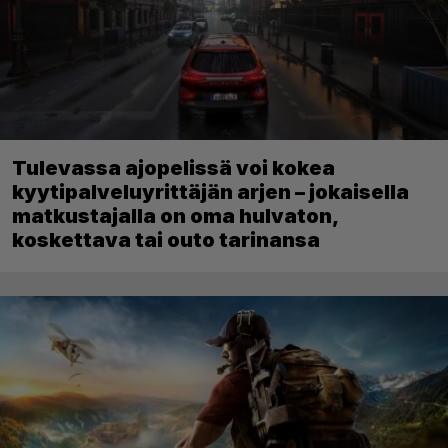
Tulevassa ajopelissä voi kokea
kyytipalveluyrittäjän arjen – jokaisella
matkustajalla on oma hulvaton,
koskettava tai outo tarinansa