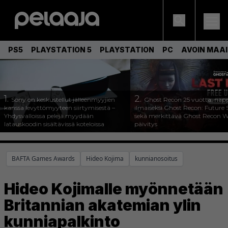
PS5
PLAYSTATION 5
PLAYSTATION
PC
AVOIN MAA
1.
2.
Sony on keskustellut jälleenmyyjien
Ghost Recon 25 vuotta: nap
kanssa levyttömyyteen siirtymisestä –
ilmaiseksi Ghost Recon: Future S
Yhdysvalloissa pelejä myydään
sekä merkittävä Ghost Recon Wi
latauskoodin sisältävissä koteloissa
päivitys
BAFTA Games Awards
Hideo Kojima
kunnianosoitus
Hideo Kojimalle myönnetään
Britannian akatemian ylin
kunniapalkinto