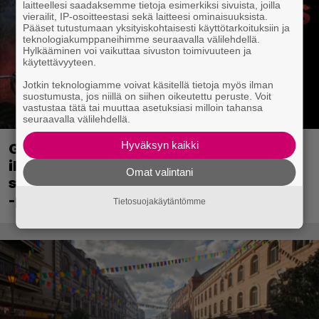
laitteellesi saadaksemme tietoja esimerkiksi sivuista, joilla
vierailit, IP-osoitteestasi sekä laitteesi ominaisuuksista.
Pääset tutustumaan yksityiskohtaisesti käyttötarkoituksiin ja
teknologiakumppaneihimme seuraavalla välilehdellä.
Hylkääminen voi vaikuttaa sivuston toimivuuteen ja
käytettävyyteen.
Jotkin teknologiamme voivat käsitellä tietoja myös ilman
suostumusta, jos niillä on siihen oikeutettu peruste. Voit
vastustaa tätä tai muuttaa asetuksiasi milloin tahansa
seuraavalla välilehdellä.
Hyväksyn kaikki
Ghost Recon 25 vuotta: nappaa nyt
ilmaiseksi Ghost Recon: Future Soldier
Omat valintani
sekä merkittävä Ghost Recon Wildlands
-päivitys
Tietosuojakäytäntömme