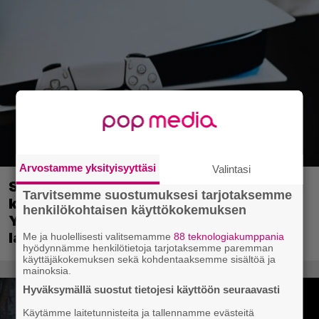
Arvostamme yksityisyyttäsi
Valintasi
Sony on keskustellut jälleenmyyjien
Tarvitsemme suostumuksesi tarjotaksemme
kanssa levyttömyyteen siirtymisestä –
henkilökohtaisen käyttökokemuksen
Yhdysvalloissa pelejä myydään
latauskoodin sisältävissä koteloissa
Me ja huolellisesti valitsemamme
88 teknologiakumppania
hyödynnämme henkilötietoja tarjotaksemme paremman
käyttäjäkokemuksen sekä kohdentaaksemme sisältöä ja
mainoksia.
Hyväksymällä suostut tietojesi käyttöön seuraavasti
Käytämme laitetunnisteita ja tallennamme evästeitä