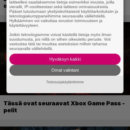
laitteellesi saadaksemme tietoja esimerkiksi sivuista, joilla
odotetaan massairtisanomisia
vierailit, IP-osoitteestasi sekä laitteesi ominaisuuksista.
Pääset tutustumaan yksityiskohtaisesti käyttötarkoituksiin ja
teknologiakumppaneihimme seuraavalla välilehdellä.
Hylkääminen voi vaikuttaa sivuston toimivuuteen ja
käytettävyyteen.
Jotkin teknologiamme voivat käsitellä tietoja myös ilman
suostumusta, jos niillä on siihen oikeutettu peruste. Voit
vastustaa tätä tai muuttaa asetuksiasi milloin tahansa
seuraavalla välilehdellä.
Hyväksyn kaikki
Omat valintani
Tietosuojakäytäntömme
Tässä ovat seuraavat Xbox Game Pass -
pelit