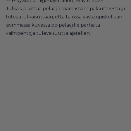
— PlayStation (@PlayStation)
May 6, 2024
Julkaisija kiittää pelaajia saamastaan palautteesta ja
toteaa julkaisussaan, että talossa vasta opiskellaan
isommassa kuvassa pc-pelaajille parhaita
vaihtoehtoja tulevaisuutta ajatellen.