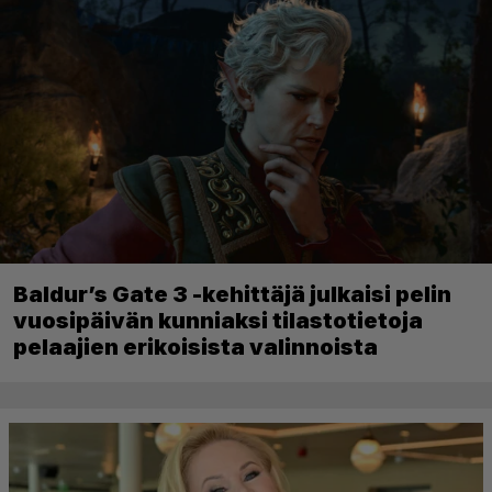
Baldur’s Gate 3 -kehittäjä julkaisi pelin
vuosipäivän kunniaksi tilastotietoja
pelaajien erikoisista valinnoista