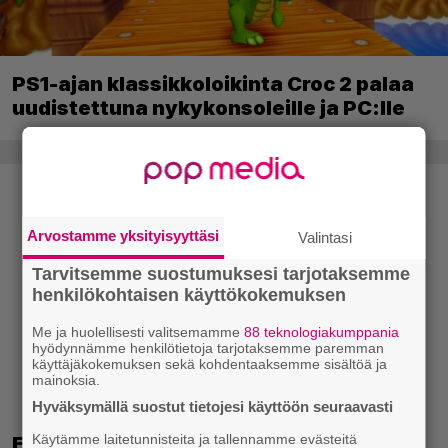
PS1-ajan klassikkoloikinta Croc 2 palaa
uudistettuna nykykonsoleille ja PC:lle
Arvostamme yksityisyyttäsi
Valintasi
Tarvitsemme suostumuksesi tarjotaksemme
henkilökohtaisen käyttökokemuksen
Me ja huolellisesti valitsemamme
88 teknologiakumppania
hyödynnämme henkilötietoja tarjotaksemme paremman
käyttäjäkokemuksen sekä kohdentaaksemme sisältöä ja
mainoksia.
Hyväksymällä suostut tietojesi käyttöön seuraavasti
Käytämme laitetunnisteita ja tallennamme evästeitä
EA myytiin Saudi-Arabiaan – yhtiöltä