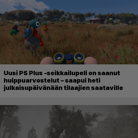
Uusi PS Plus -seikkailupeli on saanut
huippuarvostelut – saapui heti
julkaisupäivänään tilaajien saataville