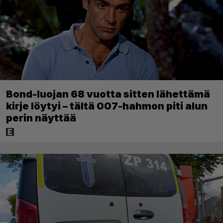
Bond-luojan 68 vuotta sitten lähettämä
kirje löytyi – tältä 007-hahmon piti alun
perin näyttää