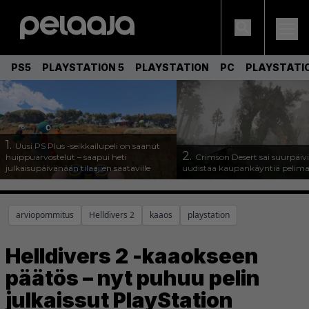
PS5
PLAYSTATION 5
PLAYSTATION
PC
PLAYSTATI
1.
Uusi PS Plus -seikkailupeli on saanut
2.
huippuarvostelut – saapui heti
Crimson Desert sai suurpäivi
julkaisupäivänään tilaajien saataville
uudistaa kaupankäyntiä pelim
arviopommitus
Helldivers 2
kaaos
playstation
Helldivers 2 -kaaokseen
päätös – nyt puhuu pelin
julkaissut PlayStation