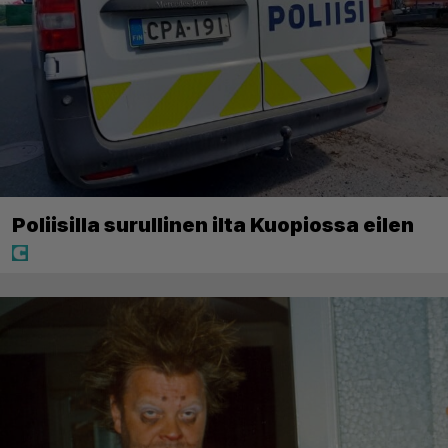
Poliisilla surullinen ilta Kuopiossa eilen