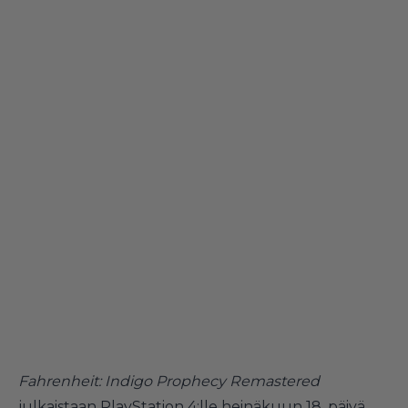
Fahrenheit: Indigo Prophecy Remastered
julkaistaan PlayStation 4:lle heinäkuun 18. päivä