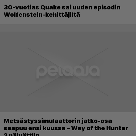
30-vuotias Quake sai uuden episodin
Wolfenstein-kehittäjiltä
Metsästyssimulaattorin jatko-osa
saapuu ensi kuussa – Way of the Hunter
2 päivättiin