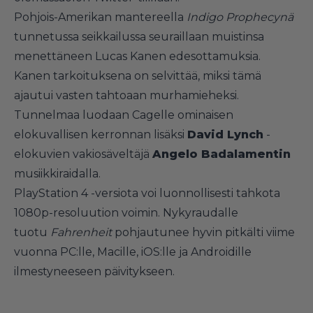
Pohjois-Amerikan mantereella
Indigo Prophecynä
tunnetussa seikkailussa seuraillaan muistinsa
menettäneen Lucas Kanen edesottamuksia.
Kanen tarkoituksena on selvittää, miksi tämä
ajautui vasten tahtoaan murhamieheksi.
Tunnelmaa luodaan Cagelle ominaisen
elokuvallisen kerronnan lisäksi
David Lynch
-
elokuvien vakiosäveltäjä
Angelo Badalamentin
musiikkiraidalla.
PlayStation 4 -versiota voi luonnollisesti tahkota
1080p-resoluution voimin. Nykyraudalle
tuotu
Fahrenheit
pohjautunee hyvin pitkälti viime
vuonna PC:lle, Macille, iOS:lle ja Androidille
ilmestyneeseen päivitykseen.