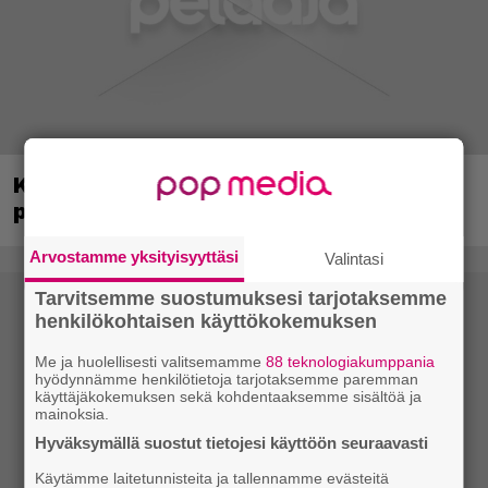
Kerron nyt, miksi Super Mario Galaxy on
paras ja tärkein Mario-peli
Arvostamme yksityisyyttäsi
Valintasi
Tarvitsemme suostumuksesi tarjotaksemme
henkilökohtaisen käyttökokemuksen
Me ja huolellisesti valitsemamme
88 teknologiakumppania
hyödynnämme henkilötietoja tarjotaksemme paremman
käyttäjäkokemuksen sekä kohdentaaksemme sisältöä ja
mainoksia.
Hyväksymällä suostut tietojesi käyttöön seuraavasti
Käytämme laitetunnisteita ja tallennamme evästeitä