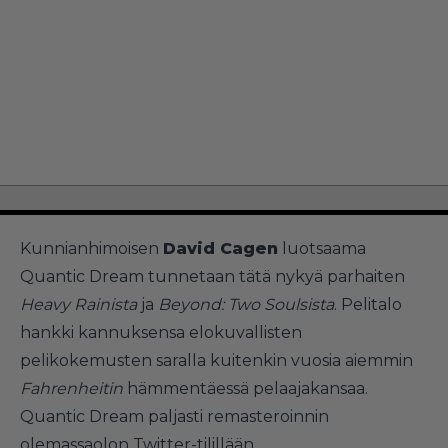
Kunnianhimoisen
David Cagen
luotsaama
Quantic Dream tunnetaan tätä nykyä parhaiten
Heavy Rainista
ja
Beyond: Two Soulsista
. Pelitalo
hankki kannuksensa elokuvallisten
pelikokemusten saralla kuitenkin vuosia aiemmin
Fahrenheitin
hämmentäessä pelaajakansaa.
Quantic Dream paljasti remasteroinnin
olemassaolon
Twitter-tilillään
.