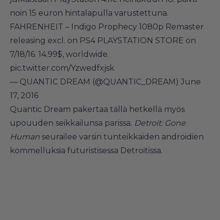
noin 15 euron hintalapulla varustettuna.
FAHRENHEIT – Indigo Prophecy 1080p Remaster
releasing excl. on PS4 PLAYSTATION STORE on
7/18/16. 14.99$, worldwide.
pic.twitter.com/Yzwedfxjsk
— QUANTIC DREAM (@QUANTIC_DREAM)
June
17, 2016
Quantic Dream pakertaa tällä hetkellä myös
upouuden seikkailunsa parissa.
Detroit: Gone
Human
seurailee varsin tunteikkaiden androidien
kommelluksia futuristisessa Detroitissa.