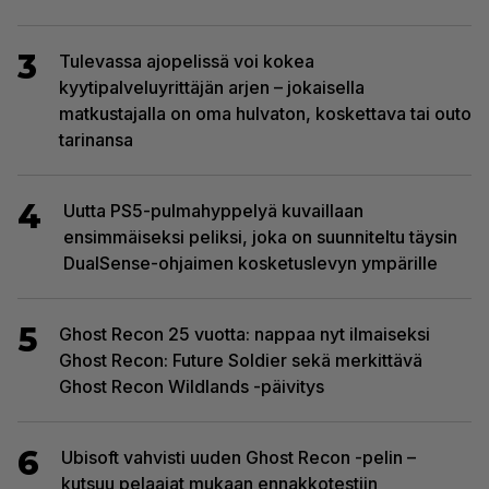
3
Tulevassa ajopelissä voi kokea
kyytipalveluyrittäjän arjen – jokaisella
matkustajalla on oma hulvaton, koskettava tai outo
tarinansa
4
Uutta PS5-pulmahyppelyä kuvaillaan
ensimmäiseksi peliksi, joka on suunniteltu täysin
DualSense-ohjaimen kosketuslevyn ympärille
5
Ghost Recon 25 vuotta: nappaa nyt ilmaiseksi
Ghost Recon: Future Soldier sekä merkittävä
Ghost Recon Wildlands -päivitys
6
Ubisoft vahvisti uuden Ghost Recon -pelin –
kutsuu pelaajat mukaan ennakkotestiin