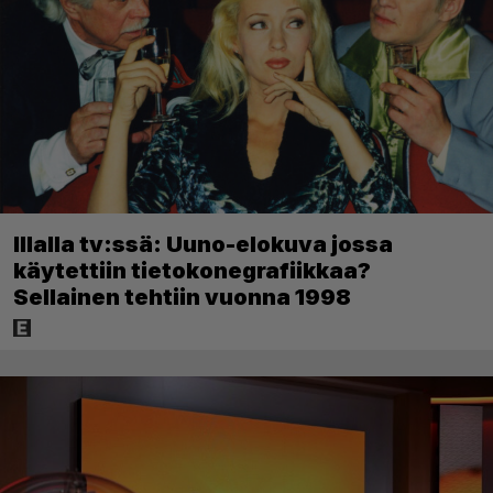
Illalla tv:ssä: Uuno-elokuva jossa
käytettiin tietokonegrafiikkaa?
Sellainen tehtiin vuonna 1998