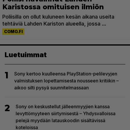
Luetuimmat
1
Sony kertoo kuulleensa PlayStation-pelilevyjen
valmistuksen lopettamisesta nousseen kritiikin –
aikoo silti pysyä suunnitelmassaan
2
Sony on keskustellut jälleenmyyjien kanssa
levyttömyyteen siirtymisestä – Yhdysvalloissa
pelejä myydään latauskoodin sisältävissä
koteloissa