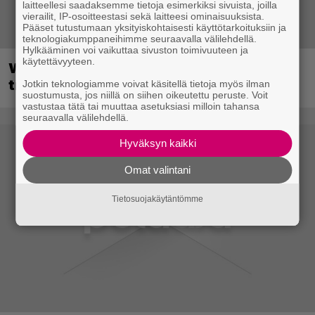
laitteellesi saadaksemme tietoja esimerkiksi sivuista, joilla
vierailit, IP-osoitteestasi sekä laitteesi ominaisuuksista.
Pääset tutustumaan yksityiskohtaisesti käyttötarkoituksiin ja
teknologiakumppaneihimme seuraavalla välilehdellä.
Hylkääminen voi vaikuttaa sivuston toimivuuteen ja
käytettävyyteen.
Wreckfest 2 sai rallienglannintäyteisen
trailerin
Jotkin teknologiamme voivat käsitellä tietoja myös ilman
suostumusta, jos niillä on siihen oikeutettu peruste. Voit
vastustaa tätä tai muuttaa asetuksiasi milloin tahansa
seuraavalla välilehdellä.
Hyväksyn kaikki
Omat valintani
Tietosuojakäytäntömme