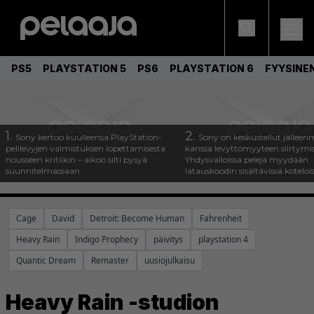
PS5
PLAYSTATION 5
PS6
PLAYSTATION 6
FYYSINE
1.
2.
Sony kertoo kuulleensa PlayStation-
Sony on keskustellut jälleen
pelilevyjen valmistuksen lopettamisesta
kanssa levyttömyyteen siirtymis
nousseen kritiikin – aikoo silti pysyä
Yhdysvalloissa pelejä myydään
suunnitelmassaan
latauskoodin sisältävissä koteloi
Cage
David
Detroit: Become Human
Fahrenheit
Heavy Rain
Indigo Prophecy
päivitys
playstation 4
Quantic Dream
Remaster
uusiojulkaisu
Heavy Rain -studion