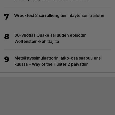
7
Wreckfest 2 sai rallienglannintäyteisen trailerin
8
30-vuotias Quake sai uuden episodin
Wolfenstein-kehittäjiltä
9
Metsästyssimulaattorin jatko-osa saapuu ensi
kuussa – Way of the Hunter 2 päivättiin