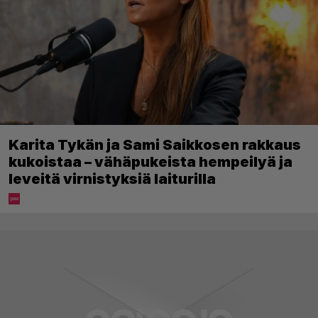
Karita Tykän ja Sami Saikkosen rakkaus
kukoistaa – vähäpukeista hempeilyä ja
leveitä virnistyksiä laiturilla