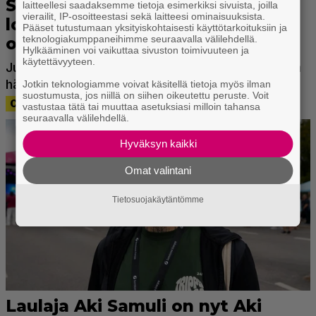
laitteellesi saadaksemme tietoja esimerkiksi sivuista, joilla
vierailit, IP-osoitteestasi sekä laitteesi ominaisuuksista.
Pääset tutustumaan yksityiskohtaisesti käyttötarkoituksiin ja
teknologiakumppaneihimme seuraavalla välilehdellä.
Hylkääminen voi vaikuttaa sivuston toimivuuteen ja
käytettävyyteen.
Jotkin teknologiamme voivat käsitellä tietoja myös ilman
suostumusta, jos niillä on siihen oikeutettu peruste. Voit
vastustaa tätä tai muuttaa asetuksiasi milloin tahansa
seuraavalla välilehdellä.
Hyväksyn kaikki
Omat valintani
Tietosuojakäytäntömme