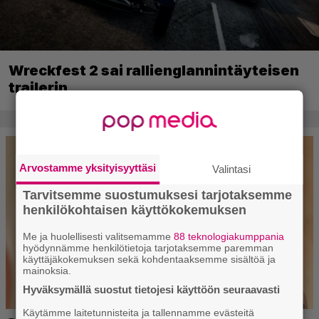
Wreckfest 2 sai rallienglannintäyteisen
trailerin
Arvostamme yksityisyyttäsi
Valintasi
Tarvitsemme suostumuksesi tarjotaksemme
henkilökohtaisen käyttökokemuksen
Me ja huolellisesti valitsemamme
88 teknologiakumppania
hyödynnämme henkilötietoja tarjotaksemme paremman
käyttäjäkokemuksen sekä kohdentaaksemme sisältöä ja
mainoksia.
Hyväksymällä suostut tietojesi käyttöön seuraavasti
Käytämme laitetunnisteita ja tallennamme evästeitä