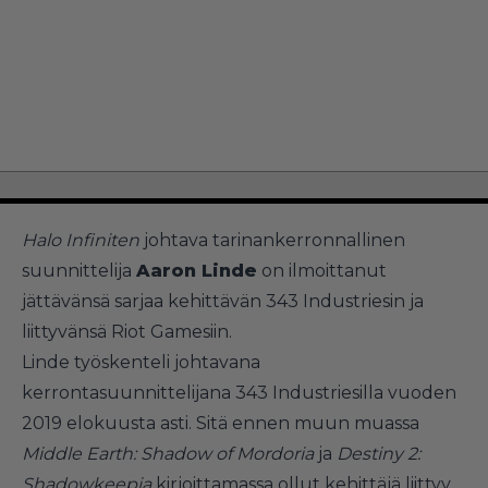
Halo Infiniten
johtava tarinankerronnallinen
suunnittelija
Aaron Linde
on ilmoittanut
jättävänsä sarjaa kehittävän 343 Industriesin ja
liittyvänsä Riot Gamesiin.
Linde työskenteli johtavana
kerrontasuunnittelijana 343 Industriesilla vuoden
2019 elokuusta asti. Sitä ennen muun muassa
Middle Earth: Shadow of Mordoria
ja
Destiny 2:
Shadowkeepia
kirjoittamassa ollut kehittäjä liittyy