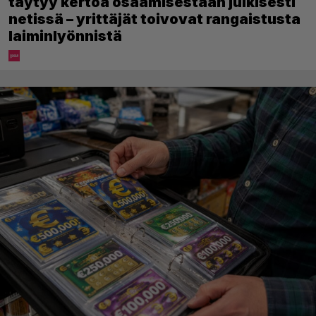
täytyy kertoa osaamisestaan julkisesti
netissä – yrittäjät toivovat rangaistusta
laiminlyönnistä