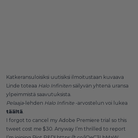
Katkeransuloisiksi uutisiksi ilmoitustaan kuvaava
Linde toteaa
Halo Infiniten
säilyvän yhtenä uransa
ylpeimmistä saavutuksista.
Pelaaja
-lehden
Halo Infinite
-arvostelun voi lukea
täältä
.
I forgot to cancel my Adobe Premiere trial so this
tweet cost me $30. Anyway I’m thrilled to report
I’m joining Riot R&D!
https://t.co/jQeC3LbMaW