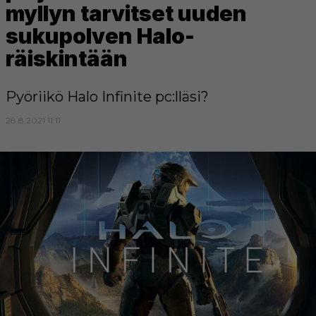
myllyn tarvitset uuden
sukupolven Halo-
räiskintään
Pyöriikö Halo Infinite pc:lläsi?
28.8.2021 11:11