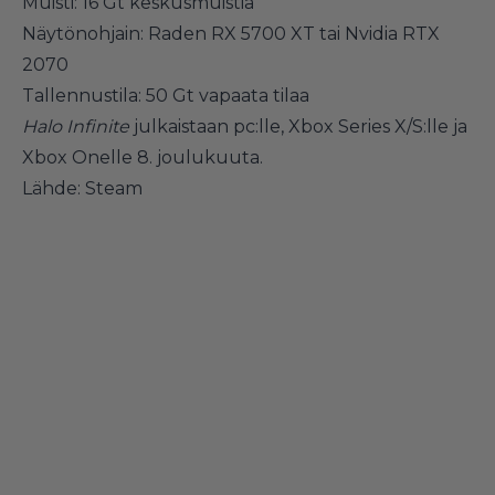
Muisti: 16 Gt keskusmuistia
Näytönohjain: Raden RX 5700 XT tai Nvidia RTX
2070
Tallennustila: 50 Gt vapaata tilaa
Halo Infinite
julkaistaan pc:lle, Xbox Series X/S:lle ja
Xbox Onelle 8. joulukuuta.
Lähde:
Steam