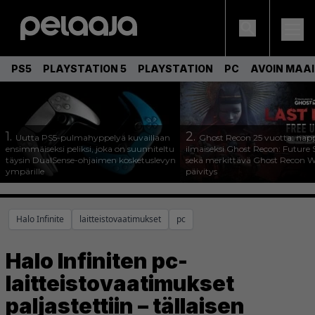
PS5
PLAYSTATION 5
PLAYSTATION
PC
AVOIN MAA
1.
2.
Uutta PS5-pulmahyppelyä kuvaillaan
Ghost Recon 25 vuotta: nap
ensimmäiseksi peliksi, joka on suunniteltu
ilmaiseksi Ghost Recon: Future S
täysin DualSense-ohjaimen kosketuslevyn
sekä merkittävä Ghost Recon Wi
ympärille
päivitys
Halo Infinite
laitteistovaatimukset
pc
Halo Infiniten pc-
laitteistovaatimukset
paljastettiin – tällaisen