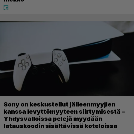
Sony on keskustellut jälleenmyyjien
kanssa levyttömyyteen siirtymisestä –
Yhdysvalloissa pelejä myydään
latauskoodin sisältävissä koteloissa