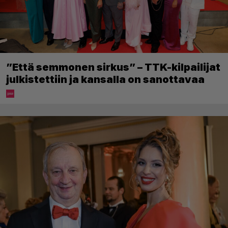
”Että semmonen sirkus” – TTK-kilpailijat
julkistettiin ja kansalla on sanottavaa