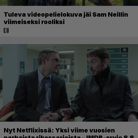
Tuleva videopelielokuva jäi Sam Neillin
viimeiseksi rooliksi
Nyt Netflixissä: Yksi viime vuosien
parhaista rikossarjoista – IMDB-arvio 8,8