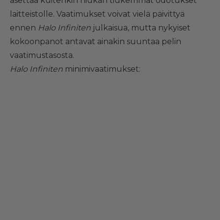
asettaa kuitenkin hiukan tiukemmat odotukset
laitteistolle. Vaatimukset voivat vielä päivittyä
ennen
Halo Infiniten
julkaisua, mutta nykyiset
kokoonpanot antavat ainakin suuntaa pelin
vaatimustasosta.
Halo Infiniten
minimivaatimukset: