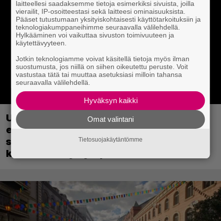
laitteellesi saadaksemme tietoja esimerkiksi sivuista, joilla
vierailit, IP-osoitteestasi sekä laitteesi ominaisuuksista.
Pääset tutustumaan yksityiskohtaisesti käyttötarkoituksiin ja
teknologiakumppaneihimme seuraavalla välilehdellä.
Hylkääminen voi vaikuttaa sivuston toimivuuteen ja
käytettävyyteen.
Jotkin teknologiamme voivat käsitellä tietoja myös ilman
suostumusta, jos niillä on siihen oikeutettu peruste. Voit
vastustaa tätä tai muuttaa asetuksiasi milloin tahansa
seuraavalla välilehdellä.
Hyväksyn kaikki
Uutta PS5-pulmahyppelyä kuvaillaan
Omat valintani
ensimmäiseksi peliksi, joka on
suunniteltu täysin DualSense-ohjaimen
Tietosuojakäytäntömme
kosketuslevyn ympärille