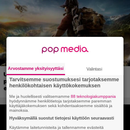
Arvostamme yksityisyyttäsi
Valintasi
Ubisoft vahvisti uuden Ghost Recon -
Tarvitsemme suostumuksesi tarjotaksemme
pelin – kutsuu pelaajat mukaan
henkilökohtaisen käyttökokemuksen
ennakkotestiin
Me ja huolellisesti valitsemamme
88 teknologiakumppania
hyödynnämme henkilötietoja tarjotaksemme paremman
käyttäjäkokemuksen sekä kohdentaaksemme sisältöä ja
mainoksia.
Hyväksymällä suostut tietojesi käyttöön seuraavasti
Käytämme laitetunnisteita ja tallennamme evästeitä