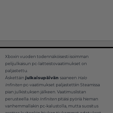
Xboxin vuoden todennäköisesti isoimman
pelijulkaisun pc-laitteistovaatimukset on
paljastettu.
Äskettäin
julkaisupäivän
saaneen
Halo
Infiniten
pc-vaatimukset paljastettiin Steamissa
pian julkistuksen jälkeen. Vaatimuslistan
perusteella
Halo Infiniten
pitäisi pyöriä hieman
vanhemmallakin pc-kalustolla, mutta suositus