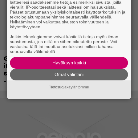
laitteellesi saadaksemme tietoja esimerkiksi sivuista, joilla
vierailit, IP-osoitteestasi sekä laitteesi ominaisuuksista.
Pääset tutustumaan yksityiskohtaisesti käyttötarkoituksiin ja
teknologiakumppaneihimme seuraavalla välilehdellä.
Hylkääminen voi vaikuttaa sivuston toimivuuteen ja
käytettävyyteen.
Jotkin teknologiamme voivat käsitellä tietoja myös ilman
suostumusta, jos niillä on siihen oikeutettu peruste. Voit
vastustaa tätä tai muuttaa asetuksiasi milloin tahansa
seuraavalla välilehdellä.
Ghost Recon 25 vuotta: nappaa nyt
Hyväksyn kaikki
ilmaiseksi Ghost Recon: Future Soldier
sekä merkittävä Ghost Recon Wildlands
Omat valintani
-päivitys
Tietosuojakäytäntömme