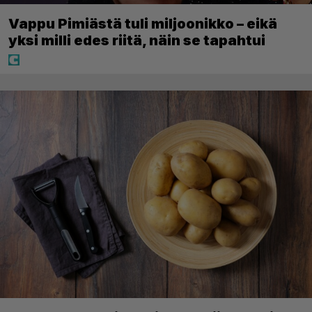
Vappu Pimiästä tuli miljoonikko – eikä
yksi milli edes riitä, näin se tapahtui