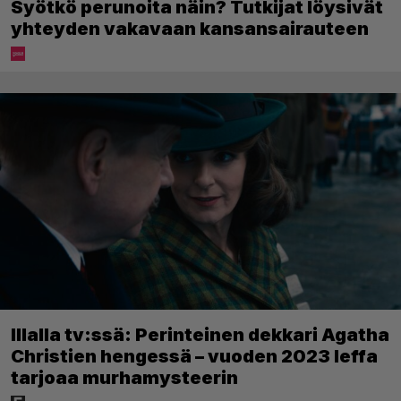
Syötkö perunoita näin? Tutkijat löysivät
yhteyden vakavaan kansansairauteen
Illalla tv:ssä: Perinteinen dekkari Agatha
Christien hengessä – vuoden 2023 leffa
tarjoaa murhamysteerin