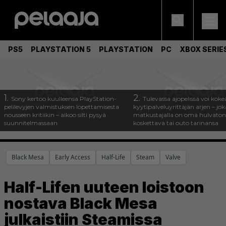
PS5
PLAYSTATION 5
PLAYSTATION
PC
XBOX SERIE
1.
2.
Sony kertoo kuulleensa PlayStation-
Tulevassa ajopelissä voi koke
pelilevyjen valmistuksen lopettamisesta
kyytipalveluyrittäjän arjen – joka
nousseen kritiikin – aikoo silti pysyä
matkustajalla on oma hulvaton
suunnitelmassaan
koskettava tai outo tarinansa
Black Mesa
Early Access
Half-Life
Steam
Valve
Half-Lifen uuteen loistoon
nostava Black Mesa
julkaistiin Steamissa