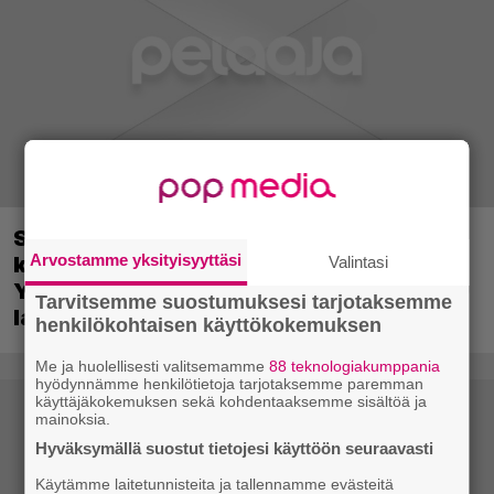
Sony on keskustellut jälleenmyyjien
Arvostamme yksityisyyttäsi
kanssa levyttömyyteen siirtymisestä –
Valintasi
Yhdysvalloissa pelejä myydään
Tarvitsemme suostumuksesi tarjotaksemme
latauskoodin sisältävissä koteloissa
henkilökohtaisen käyttökokemuksen
Me ja huolellisesti valitsemamme
88 teknologiakumppania
hyödynnämme henkilötietoja tarjotaksemme paremman
käyttäjäkokemuksen sekä kohdentaaksemme sisältöä ja
mainoksia.
Hyväksymällä suostut tietojesi käyttöön seuraavasti
Käytämme laitetunnisteita ja tallennamme evästeitä