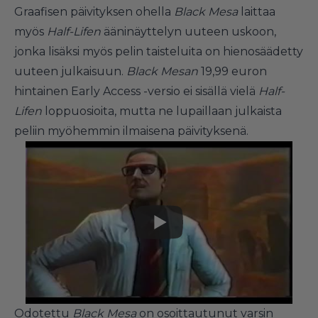
Graafisen päivityksen ohella
Black Mesa
laittaa
myös
Half-Lifen
ääninäyttelyn uuteen uskoon,
jonka lisäksi myös pelin taisteluita on hienosäädetty
uuteen julkaisuun.
Black Mesan
19,99 euron
hintainen Early Access -versio ei sisällä vielä
Half-
Lifen
loppuosioita, mutta ne lupaillaan julkaista
peliin myöhemmin ilmaisena päivityksenä.
Odotettu
Black Mesa
on osoittautunut varsin